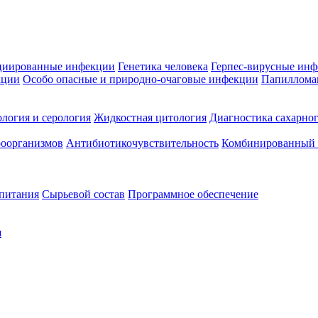
циированные инфекции
Генетика человека
Герпес-вирусные ин
кции
Особо опасные и природно-очаговые инфекции
Папиллома
логия и серология
Жидкостная цитология
Диагностика сахарног
оорганизмов
Антибиотикочувствительность
Комбинированный а
 питания
Сырьевой состав
Программное обеспечение
я