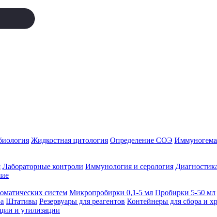
биология
Жидкостная цитология
Определение СОЭ
Иммуногемат
я
Лабораторные контроли
Иммунология и серология
Диагностика
ние
томатических систем
Микропробирки 0,1-5 мл
Пробирки 5-50 мл
а
Штативы
Резервуары для реагентов
Контейнеры для сбора и х
ации и утилизации