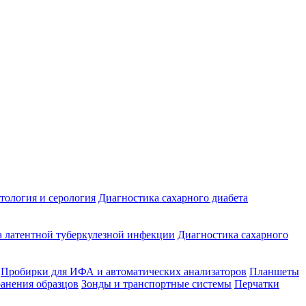
ология и серология
Диагностика сахарного диабета
 латентной туберкулезной инфекции
Диагностика сахарного
Пробирки для ИФА и автоматических анализаторов
Планшеты
ранения образцов
Зонды и транспортные системы
Перчатки