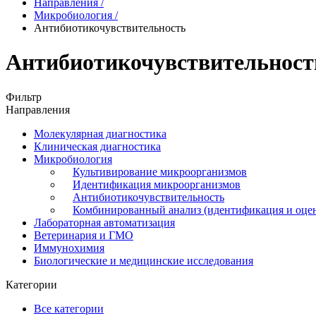
Направления
/
Микробиология
/
Антибиотикочувствительность
Антибиотикочувствительност
Фильтр
Направления
Молекулярная диагностика
Клиническая диагностика
Микробиология
Культивирование микроорганизмов
Идентификация микроорганизмов
Антибиотикочувствительность
Комбинированный анализ (идентификация и оцен
Лабораторная автоматизация
Ветеринария и ГМО
Иммунохимия
Биологические и медицинские исследования
Категории
Все категории