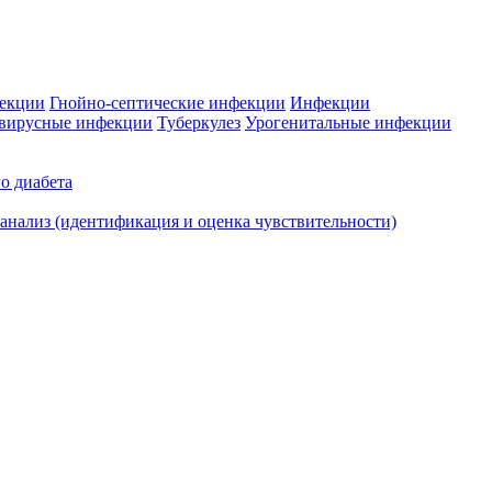
фекции
Гнойно-септические инфекции
Инфекции
вирусные инфекции
Туберкулез
Урогенитальные инфекции
о диабета
нализ (идентификация и оценка чувствительности)