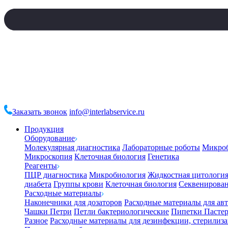
Заказать звонок
info@interlabservice.ru
Продукция
Оборудование
Молекулярная диагностика
Лабораторные роботы
Микро
Микроскопия
Клеточная биология
Генетика
Реагенты
ПЦР диагностика
Микробиология
Жидкостная цитологи
диабета
Группы крови
Клеточная биология
Секвенирова
Расходные материалы
Наконечники для дозаторов
Расходные материалы для ав
Чашки Петри
Петли бактериологические
Пипетки Пастер
Разное
Расходные материалы для дезинфекции, стерилиз