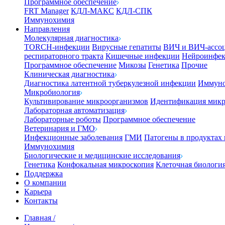
Программное обеспечение
FRT Manager
КДЛ-МАКС
КДЛ-СПК
Иммунохимия
Направления
Молекулярная диагностика
TORCH-инфекции
Вирусные гепатиты
ВИЧ и ВИЧ-ассо
респираторного тракта
Кишечные инфекции
Нейроинфе
Программное обеспечение
Микозы
Генетика
Прочие
Клиническая диагностика
Диагностика латентной туберкулезной инфекции
Иммуно
Микробиология
Культивирование микроорганизмов
Идентификация микр
Лабораторная автоматизация
Лабораторные роботы
Программное обеспечение
Ветеринария и ГМО
Инфекционные заболевания
ГМИ
Патогены в продуктах
Иммунохимия
Биологические и медицинские исследования
Генетика
Конфокальная микроскопия
Клеточная биологи
Поддержка
О компании
Карьера
Контакты
Главная
/