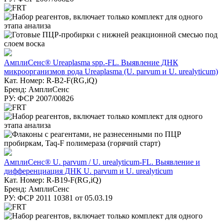
АмплиСенс® Ureaplasma spp.-FL. Выявление ДНК
микроорганизмов рода Ureaplasma (U. parvum и U. urealyticum)
Кат. Номер: R-B2-F(RG,iQ)
Бренд: АмплиСенс
РУ: ФСР 2007/00826
АмплиСенс® U. parvum / U. urealyticum-FL. Выявление и
дифференциация ДНК U. parvum и U. urealyticum
Кат. Номер: R-B19-F(RG,iQ)
Бренд: АмплиСенс
РУ: ФСР 2011 10381 от 05.03.19