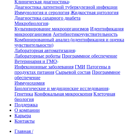
Клиническая диагностика
Диагностика латентной туберкулезной инфекции
Иммунология и серология
Жидкостная цитология
Диагностика сахарного диабета
Микробиология
Культивирование микроорганизмов
Идентификация
микроорганизмов
Антибиотикочувствительность
Комбинированный анализ (идентификация и оценка
чувствительности)
Лабораторная автоматизация
Лабораторные роботы
Программное обеспечение
Ветеринария и ГМО
Инфекционные заболевания
ГМИ
Патогены в
продуктах питания
Сырьевой состав
Программное
обеспечение
Иммунохимия
Биологические и медицинские исследования
Генетика
Конфокальная микроскопия
Клеточная
биология
Поддержка
О компании
Карьера
Контакты
Главная
/