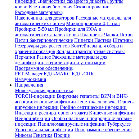
инфекции
Диагностика сахарного диабета
Группы
крови
Клеточная биология
Секвенирование
Расходные материалы
Наконечники для дозаторов
Расходные материалы для
автоматических систем
Микропробирки 0,1-5 мл
Пробирки 5-50 мл
Пробирки для ИФА и
автоматических анализаторов
Планшеты
Чашки Петри
Петли бактериологические
Пипетки Пастера
Штативы
Резервуары для реагентов
Контейнеры для сбора и
хранения образцов
Зонды и транспортные системы
Перчатки
Разное
Расходные материалы для
дезинфекции, стерилизации и утилизации
Программное обеспечение
FRT Manager
КДЛ-МАКС
КДЛ-СПК
Иммунохимия
Направления
Молекулярная диагностика
TORCH-инфекции
Вирусные гепатиты
ВИЧ и ВИЧ-
ассоциированные инфекции
Генетика человека
Герпес-
вирусные инфекции
Гнойно-септические инфекции
Инфекции респираторного тракта
Кишечные инфекции
Нейроинфекции
Особо опасные и природно-очаговые
инфекции
Папилломавирусные инфекции
Туберкулез
Урогенитальные инфекции
Программное обеспечение
Микозы
Генетика
Прочие