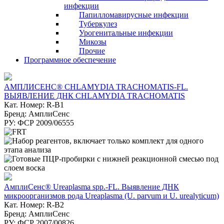
инфекции
Папилломавирусные инфекции
Туберкулез
Урогенитальные инфекции
Микозы
Прочие
Программное обеспечение
АМПЛИСЕНС® CHLAMYDIA TRACHOMATIS-FL.
ВЫЯВЛЕНИЕ ДНК CHLAMYDIA TRACHOMATIS
Кат. Номер: R-B1
Бренд: АмплиСенс
РУ: ФСР 2009/06555
АмплиСенс® Ureaplasma spp.-FL. Выявление ДНК
микроорганизмов рода Ureaplasma (U. parvum и U. urealyticum)
Кат. Номер: R-B2
Бренд: АмплиСенс
РУ: ФСР 2007/00826