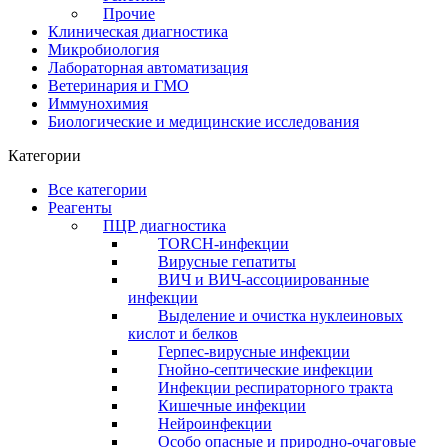
Прочие
Клиническая диагностика
Микробиология
Лабораторная автоматизация
Ветеринария и ГМО
Иммунохимия
Биологические и медицинские исследования
Категории
Все категории
Реагенты
ПЦР диагностика
TORCH-инфекции
Вирусные гепатиты
ВИЧ и ВИЧ-ассоциированные
инфекции
Выделение и очистка нуклеиновых
кислот и белков
Герпес-вирусные инфекции
Гнойно-септические инфекции
Инфекции респираторного тракта
Кишечные инфекции
Нейроинфекции
Особо опасные и природно-очаговые