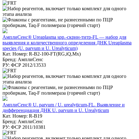
АмплиСенс® Ureaplasma spp.-скрин-титр-FL — набор для
выявления и количественного определения ДНК Ureaplasma
species (U. parvum и U. Urealyticum)
Кат. Номер: R-B2-100-FT(RG,iQ,Mx)
Бренд: АмплиСенс
РУ: ФСР 2012/13533
АмплиСенс® U. parvum / U. urealyticum-FL. Выявление и
дифференциация ДНК U. parvum и U. Urealyticum
Кат. Номер: R-B19
Бренд: АмплиСенс
РУ: ФСР 2011/10381