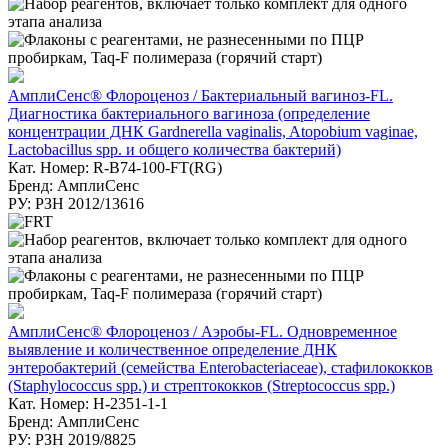
АмплиСенс® Флороценоз / Бактериальный вагиноз-FL.
Диагностика бактериального вагиноза (определение
концентрации ДНК Gardnerella vaginalis, Atopobium vaginae,
Lactobacillus spp. и общего количества бактерий)
Кат. Номер: R-B74-100-FT(RG)
Бренд: АмплиСенс
РУ: РЗН 2012/13616
АмплиСенс® Флороценоз / Аэробы-FL. Одновременное
выявление и количественное определение ДНК
энтеробактерий (семейства Enterobacteriaceae), стафилококков
(Staphylococcus spp.) и стрептококков (Streptococcus spp.)
Кат. Номер: H-2351-1-1
Бренд: АмплиСенс
РУ: РЗН 2019/8825