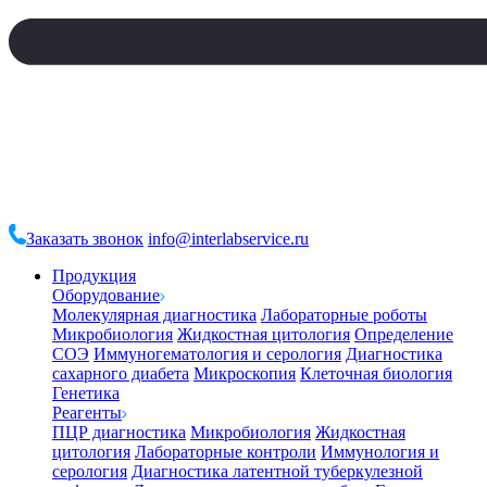
Заказать звонок
info@interlabservice.ru
Продукция
Оборудование
Молекулярная диагностика
Лабораторные роботы
Микробиология
Жидкостная цитология
Определение
СОЭ
Иммуногематология и серология
Диагностика
сахарного диабета
Микроскопия
Клеточная биология
Генетика
Реагенты
ПЦР диагностика
Микробиология
Жидкостная
цитология
Лабораторные контроли
Иммунология и
серология
Диагностика латентной туберкулезной