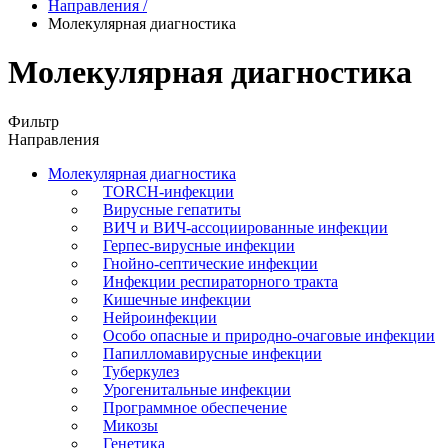
Направления
/
Молекулярная диагностика
Молекулярная диагностика
Фильтр
Направления
Молекулярная диагностика
TORCH-инфекции
Вирусные гепатиты
ВИЧ и ВИЧ-ассоциированные инфекции
Герпес-вирусные инфекции
Гнойно-септические инфекции
Инфекции респираторного тракта
Кишечные инфекции
Нейроинфекции
Особо опасные и природно-очаговые инфекции
Папилломавирусные инфекции
Туберкулез
Урогенитальные инфекции
Программное обеспечение
Микозы
Генетика