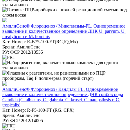
АмплиСенс® Флороценоз / Микоплазмы-FL. Одновременное
выявление и количественное определение ДНК U. parvum, U.
urealyticum и M. hominis
Кат. Номер: R-B75-100-FT(RG,iQ,Mx)
Бренд: АмплиСенс
РУ: ФСР 2012/13535
АмплиСенс® Флороценоз / Кандиды-FL. Одновременное
выявление и количественное определение ДНК грибов рода
Candida (C. albicans, C. glabrata, C. krusei, C. parapsilosis и C.
tropicalis)
Кат. Номер: R-F5-100-FT (RG, CFX)
Бренд: АмплиСенс
РУ: ФСР 2012/14005