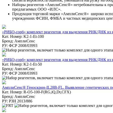
снизить вероятность ошибок, уменьшить нагрузку на обо
Наборы реагентов «АмплиСенс®» нетребовательны к приб
предлагаемых ООО «ИЛС».
Продукция торговой марки «АмплиСенс®» широко исполь
учреждениях ФСИН, ФМБА и частных медицинских центра
«РИБО-сорб» комплект реагентов для выделения РНК/ДНК из к
Кат. Номер: K2-1-Et-100
Бренд: АмплиСенс
РУ: ФСР 2008/03993
«РИБО-сорб» комплект реагентов для выделения РНК/ДНК из к
Кат. Номер: K2-1-Et-50
Бренд: АмплиСенс
РУ: ФСР 2008/03993
АмплиСенс® Геноскрин-IL28B-FL. Выявление генетических п
Кат. Номер: R-О5-100-F(RG,iQ,Dt,CFX)
Бренд: АмплиСенс
РУ: РЗН 2013/886