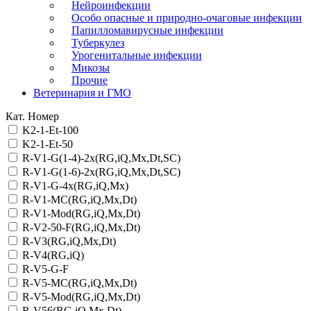
Нейроинфекции
Особо опасные и природно-очаговые инфекции
Папилломавирусные инфекции
Туберкулез
Урогенитальные инфекции
Микозы
Прочие
Ветеринария и ГМО
Кат. Номер
K2-1-Et-100
K2-1-Et-50
R-V1-G(1-4)-2х(RG,iQ,Mx,Dt,SC)
R-V1-G(1-6)-2x(RG,iQ,Mx,Dt,SC)
R-V1-G-4х(RG,iQ,Mx)
R-V1-MC(RG,iQ,Mx,Dt)
R-V1-Mod(RG,iQ,Mx,Dt)
R-V2-50-F(RG,iQ,Mx,Dt)
R-V3(RG,iQ,Mx,Dt)
R-V4(RG,iQ)
R-V5-G-F
R-V5-MC(RG,iQ,Mx,Dt)
R-V5-Mod(RG,iQ,Mx,Dt)
R-V56(RG,iQ,Mx,Dt)