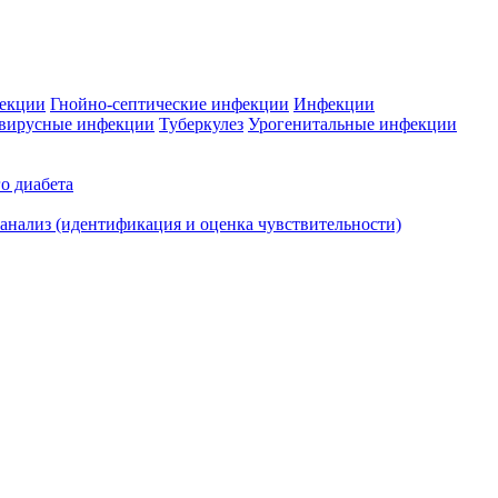
фекции
Гнойно-септические инфекции
Инфекции
вирусные инфекции
Туберкулез
Урогенитальные инфекции
о диабета
нализ (идентификация и оценка чувствительности)