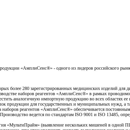
одукции «АмплиСенс®» - одного из лидеров российского рынка
торых более 280 зарегистрированных медицинских изделий для д
водстве наборов реагентов «АмплиСенс®» в рамках проводимог
стить аналогичную импортную продукцию во всех областях ее 
ок продукции для государственных и муниципальных нужд, а та
та наборов реагентов «АмплиСенс®» обеспечивается постоянны
роизводство ведется по стандартам ISO 9001 и ISO 13485, опре
ия «МультиПрайм» (выявление нескольких мишеней в одной ПЦР