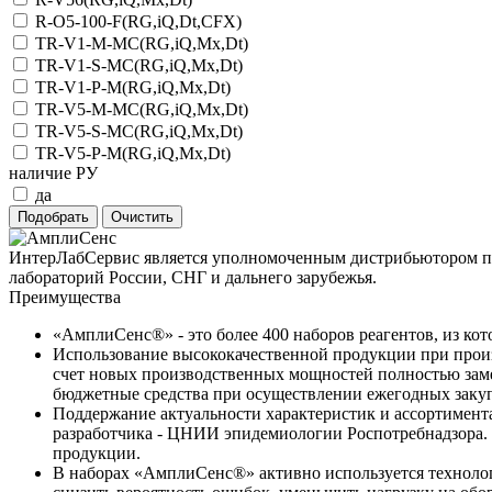
R-О5-100-F(RG,iQ,Dt,CFX)
TR-V1-M-MC(RG,iQ,Мх,Dt)
TR-V1-S-MC(RG,iQ,Мх,Dt)
TR-V1-Р-M(RG,iQ,Мх,Dt)
TR-V5-M-MC(RG,iQ,Мх,Dt)
TR-V5-S-MC(RG,iQ,Мх,Dt)
TR-V5-Р-M(RG,iQ,Мх,Dt)
наличие РУ
да
ИнтерЛабСервис является уполномоченным дистрибьютором пр
лабораторий России, СНГ и дальнего зарубежья.
Преимущества
«АмплиСенс®» - это более 400 наборов реагентов, из ко
Использование высококачественной продукции при произ
счет новых производственных мощностей полностью заме
бюджетные средства при осуществлении ежегодных закуп
Поддержание актуальности характеристик и ассортимен
разработчика - ЦНИИ эпидемиологии Роспотребнадзора. П
продукции.
В наборах «АмплиСенс®» активно используется технолог