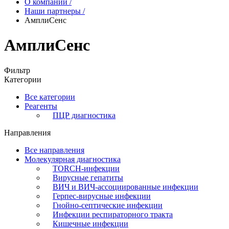
О компании
/
Наши партнеры
/
АмплиСенс
АмплиСенс
Фильтр
Категории
Все категории
Реагенты
ПЦР диагностика
Направления
Все направления
Молекулярная диагностика
TORCH-инфекции
Вирусные гепатиты
ВИЧ и ВИЧ-ассоциированные инфекции
Герпес-вирусные инфекции
Гнойно-септические инфекции
Инфекции респираторного тракта
Кишечные инфекции