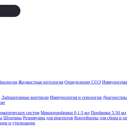
биология
Жидкостная цитология
Определение СОЭ
Иммуногемат
я
Лабораторные контроли
Иммунология и серология
Диагностика
ние
томатических систем
Микропробирки 0,1-5 мл
Пробирки 5-50 мл
а
Штативы
Резервуары для реагентов
Контейнеры для сбора и х
ации и утилизации