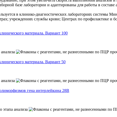
рудование, при этом увеличить скорость выполнения анализов и
орной базе лаборатории и адаптированы для работы в составе
зуется в клинико-диагностических лабораториях системы Мин
х; учреждениях службы крови; Центрах по профилактике и бо
линического материала. Вариант 100
линического материала. Вариант 50
олиморфизмов гена интерлейкина 28В