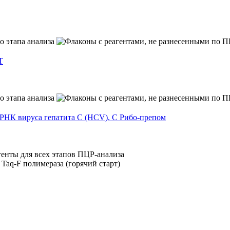
T
НК вируса гепатита C (HCV). С Рибо-препом