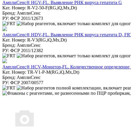
АмплиСенс® HGV-FL. Выявление РНК вируса гепатита G
Кат. Номер: R-V2-50-F(RG,iQ,Mx,Dt)
Бренд: АмплиСенс
РУ: ФСР 2011/12673
АмплиСенс® HDV-FL. Выявление РНК вируса гепатита D, FR
Кат. Номер: R-V3(RG,iQ,Mx,Dt)
Бренд: АмплиСенс
РУ: ФСР 2011/12382
АмплиСенс® HCV-Монитор-FL. Количественное определение Р
Кат. Номер: TR-V1-Р-M(RG,iQ,Мх,Dt)
Бренд: АмплиСенс
РУ: ФСР 2007/00577