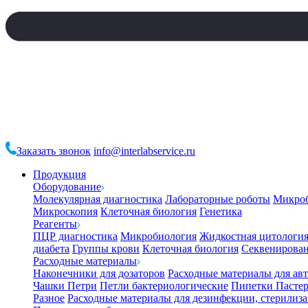
Заказать звонок
info@interlabservice.ru
Продукция
Оборудование
Молекулярная диагностика
Лабораторные роботы
Микро
Микроскопия
Клеточная биология
Генетика
Реагенты
ПЦР диагностика
Микробиология
Жидкостная цитологи
диабета
Группы крови
Клеточная биология
Секвенирова
Расходные материалы
Наконечники для дозаторов
Расходные материалы для ав
Чашки Петри
Петли бактериологические
Пипетки Пастер
Разное
Расходные материалы для дезинфекции, стерилиз