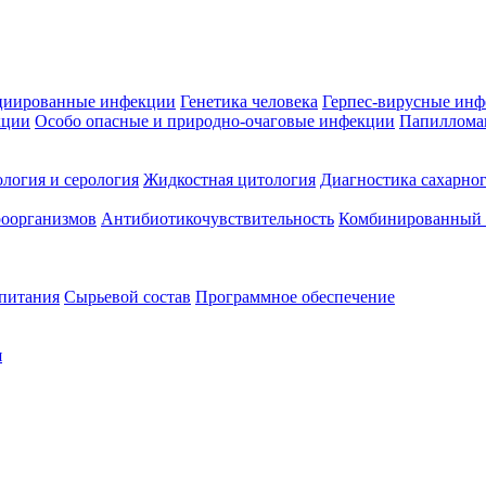
циированные инфекции
Генетика человека
Герпес-вирусные ин
кции
Особо опасные и природно-очаговые инфекции
Папиллома
логия и серология
Жидкостная цитология
Диагностика сахарног
оорганизмов
Антибиотикочувствительность
Комбинированный а
 питания
Сырьевой состав
Программное обеспечение
я