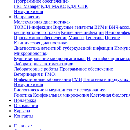
Программное обеспечение
FRT Manager
КДЛ-МАКС
КДЛ-СПК
Иммунохимия
Направления
Молекулярная диагностика
TORCH-инфекции
Вирусные гепатиты
ВИЧ и ВИЧ-ассо
респираторного тракта
Кишечные инфекции
Нейроинфе
Программное обеспечение
Микозы
Генетика
Прочие
Клиническая диагностика
Диагностика латентной туберкулезной инфекции
Иммуно
Микробиология
Культивирование микроорганизмов
Идентификация микр
Лабораторная автоматизация
Лабораторные роботы
Программное обеспечение
Ветеринария и ГМО
Инфекционные заболевания
ГМИ
Патогены в продуктах
Иммунохимия
Биологические и медицинские исследования
Генетика
Конфокальная микроскопия
Клеточная биологи
Поддержка
О компании
Карьера
Контакты
Главная
/