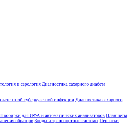
ология и серология
Диагностика сахарного диабета
 латентной туберкулезной инфекции
Диагностика сахарного
Пробирки для ИФА и автоматических анализаторов
Планшеты
ранения образцов
Зонды и транспортные системы
Перчатки