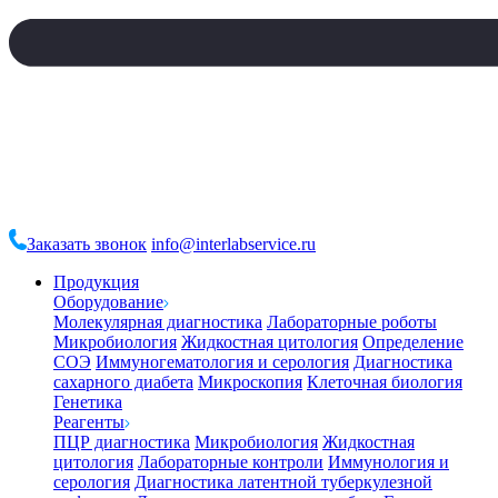
Заказать звонок
info@interlabservice.ru
Продукция
Оборудование
Молекулярная диагностика
Лабораторные роботы
Микробиология
Жидкостная цитология
Определение
СОЭ
Иммуногематология и серология
Диагностика
сахарного диабета
Микроскопия
Клеточная биология
Генетика
Реагенты
ПЦР диагностика
Микробиология
Жидкостная
цитология
Лабораторные контроли
Иммунология и
серология
Диагностика латентной туберкулезной