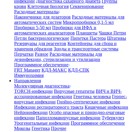
инфекции
Диагностика сахарного диабета
Группы
крови
Клеточная биология
Секвенирование
Расходные материалы
Наконечники для дозаторов
Расходные материалы для
автоматических систем
Микропробирки 0,1-5 мл
Пробирки 5-50 мл
Пробирки для ИФА и
автоматических анализаторов
Планшеты
Чашки Петри
Петли бактериологические
Пипетки Пастера
Штативы
Резервуары для реагентов
Контейнеры для сбора и
хранения образцов
Зонды и транспортные системы
Перчатки
Разное
Расходные материалы для
дезинфекции, стерилизации и утилизации
Программное обеспечение
FRT Manager
КДЛ-МАКС
КДЛ-СПК
Иммунохимия
Направления
Молекулярная диагностика
TORCH-инфекции
Вирусные гепатиты
ВИЧ и ВИЧ-
ассоциированные инфекции
Генетика человека
Герпес-
вирусные инфекции
Гнойно-септические инфекции
Инфекции респираторного тракта
Кишечные инфекции
Нейроинфекции
Особо опасные и природно-очаговые
инфекции
Папилломавирусные инфекции
Туберкулез
Урогенитальные инфекции
Программное обеспечение
Микозы
Генетика
Прочие