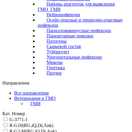
Наборы реагентов для выявления
ГМО_ГМИ
Нейроинфекции
Особо опасные и природно-очаговые
инфекции
Папилломавирусные инфекции
Паразитарные инвазии
Патогены
Сырьевой состав
Туберкулез
Урогенитальные инфекции
Микозы
Генетика
Прочие
Направления
Все направления
Ветеринария и ГМО
ГМИ
Кат. Номер
G-3771-1
R-G10(RG,iQ,Dt,Ank)
R-G2-M(RG,iQ,Dt,Ank)