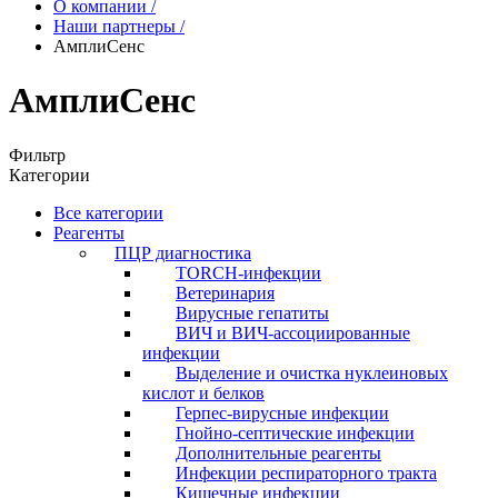
О компании
/
Наши партнеры
/
АмплиСенс
АмплиСенс
Фильтр
Категории
Все категории
Реагенты
ПЦР диагностика
TORCH-инфекции
Ветеринария
Вирусные гепатиты
ВИЧ и ВИЧ-ассоциированные
инфекции
Выделение и очистка нуклеиновых
кислот и белков
Герпес-вирусные инфекции
Гнойно-септические инфекции
Дополнительные реагенты
Инфекции респираторного тракта
Кишечные инфекции