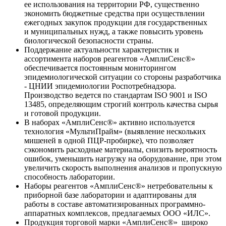
ее использования на территории РФ, существенно
экономить бюджетные средства при осуществлении
ежегодных закупок продукции для государственных
и муниципальных нужд, а также повысить уровень
биологической безопасности страны.
Поддержание актуальности характеристик и
ассортимента наборов реагентов «АмплиСенс®»
обеспечивается постоянным мониторингом
эпидемиологической ситуации со стороны разработчика
- ЦНИИ эпидемиологии Роспотребнадзора.
Производство ведется по стандартам ISO 9001 и ISO
13485, определяющим строгий контроль качества сырья
и готовой продукции.
В наборах «АмплиСенс®» активно используется
технология «МультиПрайм» (выявление нескольких
мишеней в одной ПЦР-пробирке), что позволяет
сэкономить расходные материалы, снизить вероятность
ошибок, уменьшить нагрузку на оборудование, при этом
увеличить скорость выполнения анализов и пропускную
способность лаборатории.
Наборы реагентов «АмплиСенс®» нетребовательны к
приборной базе лаборатории и адаптированы для
работы в составе автоматизированных программно-
аппаратных комплексов, предлагаемых ООО «ИЛС».
Продукция торговой марки «АмплиСенс®» широко