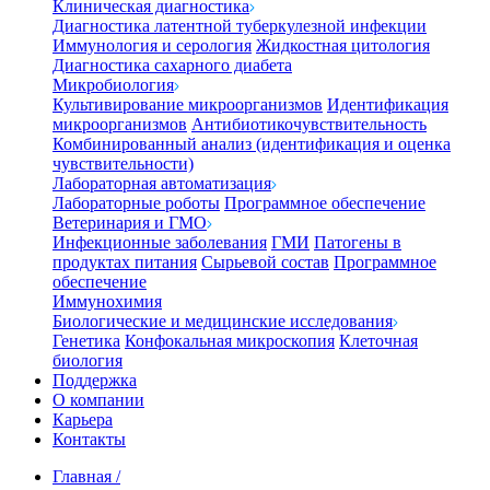
Клиническая диагностика
Диагностика латентной туберкулезной инфекции
Иммунология и серология
Жидкостная цитология
Диагностика сахарного диабета
Микробиология
Культивирование микроорганизмов
Идентификация
микроорганизмов
Антибиотикочувствительность
Комбинированный анализ (идентификация и оценка
чувствительности)
Лабораторная автоматизация
Лабораторные роботы
Программное обеспечение
Ветеринария и ГМО
Инфекционные заболевания
ГМИ
Патогены в
продуктах питания
Сырьевой состав
Программное
обеспечение
Иммунохимия
Биологические и медицинские исследования
Генетика
Конфокальная микроскопия
Клеточная
биология
Поддержка
О компании
Карьера
Контакты
Главная
/