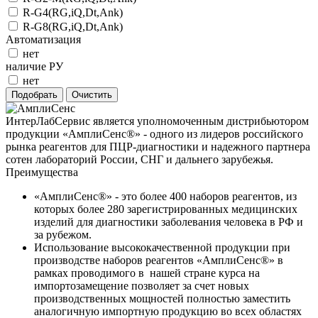
R-G4(RG,iQ,Dt,Ank)
R-G8(RG,iQ,Dt,Ank)
Автоматизация
нет
наличие РУ
нет
ИнтерЛабСервис является уполномоченным дистрибьютором
продукции «АмплиСенс®» - одного из лидеров российского
рынка реагентов для ПЦР-диагностики и надежного партнера
сотен лабораторий России, СНГ и дальнего зарубежья.
Преимущества
«АмплиСенс®» - это более 400 наборов реагентов, из
которых более 280 зарегистрированных медицинских
изделий для диагностики заболевания человека в РФ и
за рубежом.
Использование высококачественной продукции при
производстве наборов реагентов «АмплиСенс®» в
рамках проводимого в нашей стране курса на
импортозамещение позволяет за счет новых
производственных мощностей полностью заместить
аналогичную импортную продукцию во всех областях