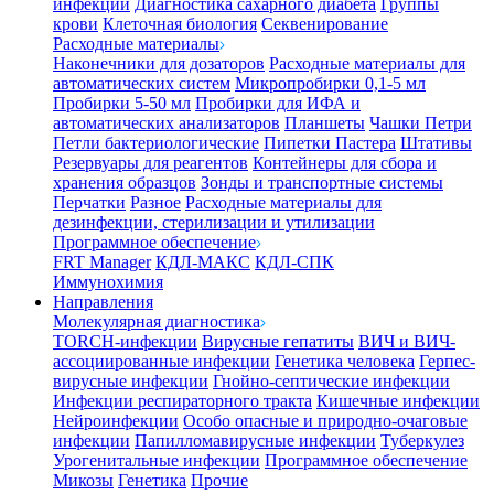
инфекции
Диагностика сахарного диабета
Группы
крови
Клеточная биология
Секвенирование
Расходные материалы
Наконечники для дозаторов
Расходные материалы для
автоматических систем
Микропробирки 0,1-5 мл
Пробирки 5-50 мл
Пробирки для ИФА и
автоматических анализаторов
Планшеты
Чашки Петри
Петли бактериологические
Пипетки Пастера
Штативы
Резервуары для реагентов
Контейнеры для сбора и
хранения образцов
Зонды и транспортные системы
Перчатки
Разное
Расходные материалы для
дезинфекции, стерилизации и утилизации
Программное обеспечение
FRT Manager
КДЛ-МАКС
КДЛ-СПК
Иммунохимия
Направления
Молекулярная диагностика
TORCH-инфекции
Вирусные гепатиты
ВИЧ и ВИЧ-
ассоциированные инфекции
Генетика человека
Герпес-
вирусные инфекции
Гнойно-септические инфекции
Инфекции респираторного тракта
Кишечные инфекции
Нейроинфекции
Особо опасные и природно-очаговые
инфекции
Папилломавирусные инфекции
Туберкулез
Урогенитальные инфекции
Программное обеспечение
Микозы
Генетика
Прочие