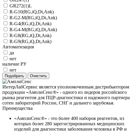
GR272(1)L
R-G10(RG,iQ,Dt,Ank)
R-G2-M(RG,iQ,Dt,Ank)
R-G4(RG,iQ,Dt,Ank)
R-G4-M(RG,iQ,Dt,Ank)
R-G8(RG,iQ,Dt,Ank)
R-G9(RG,iQ,Dt,Ank)
Автоматизация
да
нет
наличие РУ
нет
ИнтерЛабСервис является уполномоченным дистрибьютором
продукции «АмплиСенс®» - одного из лидеров российского
рынка реагентов для ПЦР-диагностики и надежного партнера
сотен лабораторий России, СНГ и дальнего зарубежья.
Преимущества
«АмплиСенс®» - это более 400 наборов реагентов, из
которых более 280 зарегистрированных медицинских
изделий для диагностики заболевания человека в РФ и