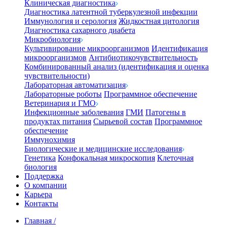
Клиническая диагностика
Диагностика латентной туберкулезной инфекции
Иммунология и серология
Жидкостная цитология
Диагностика сахарного диабета
Микробиология
Культивирование микроорганизмов
Идентификация
микроорганизмов
Антибиотикочувствительность
Комбинированный анализ (идентификация и оценка
чувствительности)
Лабораторная автоматизация
Лабораторные роботы
Программное обеспечение
Ветеринария и ГМО
Инфекционные заболевания
ГМИ
Патогены в
продуктах питания
Сырьевой состав
Программное
обеспечение
Иммунохимия
Биологические и медицинские исследования
Генетика
Конфокальная микроскопия
Клеточная
биология
Поддержка
О компании
Карьера
Контакты
Главная
/