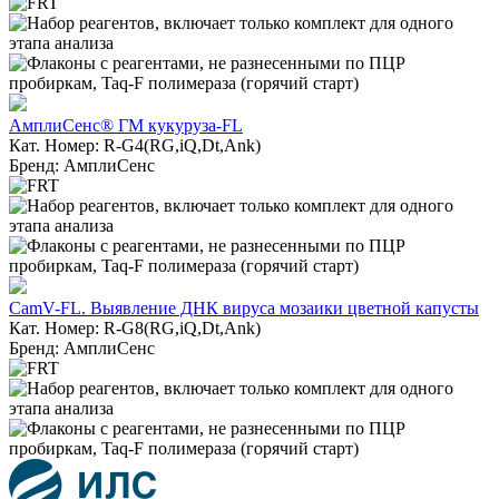
АмплиСенс® ГМ кукуруза-FL
Кат. Номер: R-G4(RG,iQ,Dt,Ank)
Бренд: АмплиСенс
CamV-FL. Выявление ДНК вируса мозаики цветной капусты
Кат. Номер: R-G8(RG,iQ,Dt,Ank)
Бренд: АмплиСенс