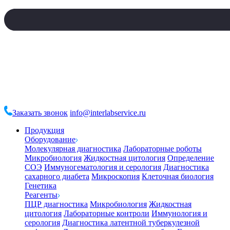
Заказать звонок
info@interlabservice.ru
Продукция
Оборудование
Молекулярная диагностика
Лабораторные роботы
Микробиология
Жидкостная цитология
Определение
СОЭ
Иммуногематология и серология
Диагностика
сахарного диабета
Микроскопия
Клеточная биология
Генетика
Реагенты
ПЦР диагностика
Микробиология
Жидкостная
цитология
Лабораторные контроли
Иммунология и
серология
Диагностика латентной туберкулезной