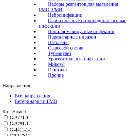
Наборы реагентов для выявления
ГМО_ГМИ
Нейроинфекции
Особо опасные и природно-очаговые
инфекции
Папилломавирусные инфекции
Паразитарные инвазии
Патогены
Сырьевой состав
Туберкулез
Урогенитальные инфекции
Микозы
Генетика
Прочие
Направления
Все направления
Ветеринария и ГМО
Кат. Номер
G-3771-1
G-3781-1
G-4411-1-1
GR247(1)