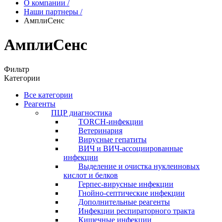
О компании
/
Наши партнеры
/
АмплиСенс
АмплиСенс
Фильтр
Категории
Все категории
Реагенты
ПЦР диагностика
TORCH-инфекции
Ветеринария
Вирусные гепатиты
ВИЧ и ВИЧ-ассоциированные
инфекции
Выделение и очистка нуклеиновых
кислот и белков
Герпес-вирусные инфекции
Гнойно-септические инфекции
Дополнительные реагенты
Инфекции респираторного тракта
Кишечные инфекции