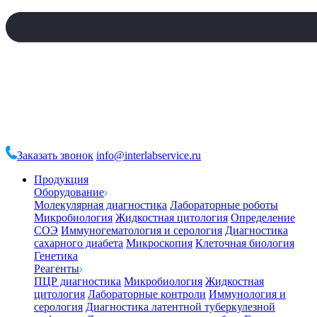
Заказать звонок
info@interlabservice.ru
Продукция
Оборудование
Молекулярная диагностика
Лабораторные роботы
Микробиология
Жидкостная цитология
Определение
СОЭ
Иммуногематология и серология
Диагностика
сахарного диабета
Микроскопия
Клеточная биология
Генетика
Реагенты
ПЦР диагностика
Микробиология
Жидкостная
цитология
Лабораторные контроли
Иммунология и
серология
Диагностика латентной туберкулезной