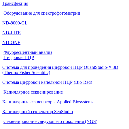
Трансфекция
Оборудование для спектрофотометрии
ND-8000-GL
ND-LITE
ND-ONE
Флуоресцентный анализ
Цифровая ПЦР
Система для проведения цифровой ПЦР QuantStudio™ 3D
(Thermo Fisher Scientific)
Система цифровой капельной ПЦР (Bio-Rad)
Капиллярное секвенирование
Капиллярные секвенаторы Applied Biosystems
Капиллярный секвенатор SeqStudio
Секвенирование следующего поколения (NGS)