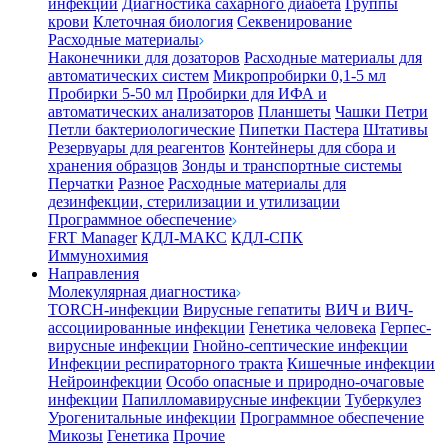
инфекции
Диагностика сахарного диабета
Группы
крови
Клеточная биология
Секвенирование
Расходные материалы
Наконечники для дозаторов
Расходные материалы для
автоматических систем
Микропробирки 0,1-5 мл
Пробирки 5-50 мл
Пробирки для ИФА и
автоматических анализаторов
Планшеты
Чашки Петри
Петли бактериологические
Пипетки Пастера
Штативы
Резервуары для реагентов
Контейнеры для сбора и
хранения образцов
Зонды и транспортные системы
Перчатки
Разное
Расходные материалы для
дезинфекции, стерилизации и утилизации
Программное обеспечение
FRT Manager
КДЛ-МАКС
КДЛ-СПК
Иммунохимия
Направления
Молекулярная диагностика
TORCH-инфекции
Вирусные гепатиты
ВИЧ и ВИЧ-
ассоциированные инфекции
Генетика человека
Герпес-
вирусные инфекции
Гнойно-септические инфекции
Инфекции респираторного тракта
Кишечные инфекции
Нейроинфекции
Особо опасные и природно-очаговые
инфекции
Папилломавирусные инфекции
Туберкулез
Урогенитальные инфекции
Программное обеспечение
Микозы
Генетика
Прочие