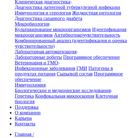
Клиническая диагностика
Диагностика латентной туберкулезной инфекции
Иммунология и серология
Жидкостная цитология
Диагностика сахарного диабета
Микробиология
Культивирование микроорганизмов
Идентификация
микроорганизмов
Антибиотикочувствительность
Комбинированный анализ (идентификация и оценка
чувствительности)
Лабораторная автоматизация
Лабораторные роботы
Программное обеспечение
Ветеринария и ГМО
Инфекционные заболевания
ГМИ
Патогены в
продуктах питания
Сырьевой состав
Программное
обеспечение
Иммунохимия
Биологические и медицинские исследования
Генетика
Конфокальная микроскопия
Клеточная
биология
Поддержка
О компании
Карьера
Контакты
Главная
/