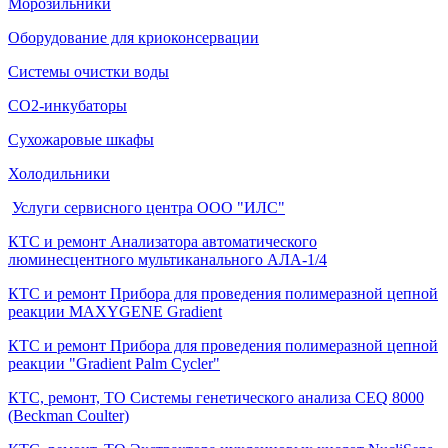
Морозильники
Оборудование для криоконсервации
Системы очистки воды
СО2-инкубаторы
Сухожаровые шкафы
Холодильники
Услуги сервисного центра ООО "ИЛС"
КТС и ремонт Анализатора автоматического
люминесцентного мультиканального АЛА-1/4
КТС и ремонт Прибора для проведения полимеразной цепной
реакции MAXYGENE Gradient
КТС и ремонт Прибора для проведения полимеразной цепной
реакции "Gradient Palm Cycler"
КТС, ремонт, ТО Системы генетического анализа CEQ 8000
(Beckman Coulter)