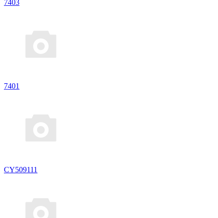
7403
7401
CY509111