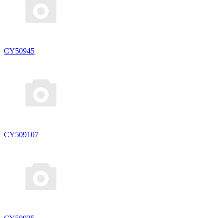
CY50945
CY509107