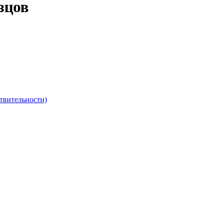
зцов
твительности)