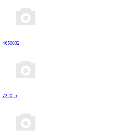
4650032
722025