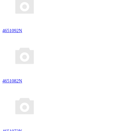
4651092N
4651082N