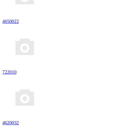
4650022
722010
4620032