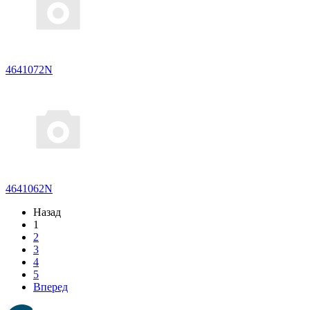
4641072N
4641062N
Назад
1
2
3
4
5
Вперед