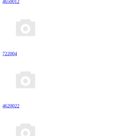
4650012
722004
4620022