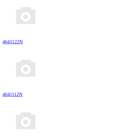
4641122N
4641112N