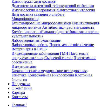
Клиническая диагностика
Диагностика латентной туберкулезной инфекции
Иммунология и серология
Жидкостная цитология
Диагностика сахарного диабета
Микробиология
Культивирование микроорганизмов
Идентификация
микроорганизмов
Антибиотикочувствительность
Комбинированный анализ (идентификация и оценка
чувствительности)
Лабораторная автоматизация
Лабораторные роботы
Программное обеспечение
Ветеринария и ГМО
Инфекционные заболевания
ГМИ
Патогены в
продуктах питания
Сырьевой состав
Программное
обеспечение
Иммунохимия
Биологические и медицинские исследования
Генетика
Конфокальная микроскопия
Клеточная
биология
Поддержка
О компании
Карьера
Контакты
Главная
/