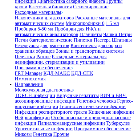
инфекции
Диагностика сахарного диабета
Группы
крови
Клеточная биология
Секвенирование
Расходные материалы
Наконечники для дозаторов
Расходные материалы для
автоматических систем
Микропробирки 0,1-5 мл
Пробирки 5-50 мл
Пробирки для ИФА и
автоматических анализаторов
Планшеты
Чашки Петри
Петли бактериологические
Пипетки Пастера
Штативы
Резервуары для реагентов
Контейнеры для сбора и
хранения образцов
Зонды и транспортные системы
Перчатки
Разное
Расходные материалы для
дезинфекции, стерилизации и утилизации
Программное обеспечение
FRT Manager
КДЛ-МАКС
КДЛ-СПК
Иммунохимия
Направления
Молекулярная диагностика
TORCH-инфекции
Вирусные гепатиты
ВИЧ и ВИЧ-
ассоциированные инфекции
Генетика человека
Герпес-
вирусные инфекции
Гнойно-септические инфекции
Инфекции респираторного тракта
Кишечные инфекции
Нейроинфекции
Особо опасные и природно-очаговые
инфекции
Папилломавирусные инфекции
Туберкулез
Урогенитальные инфекции
Программное обеспечение
Микозы
Генетика
Прочие