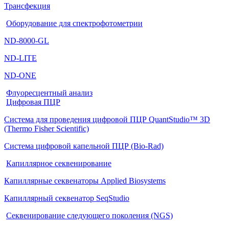
Трансфекция
Оборудование для спектрофотометрии
ND-8000-GL
ND-LITE
ND-ONE
Флуоресцентный анализ
Цифровая ПЦР
Система для проведения цифровой ПЦР QuantStudio™ 3D
(Thermo Fisher Scientific)
Система цифровой капельной ПЦР (Bio-Rad)
Капиллярное секвенирование
Капиллярные секвенаторы Applied Biosystems
Капиллярный секвенатор SeqStudio
Секвенирование следующего поколения (NGS)