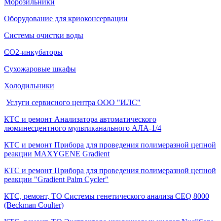
Морозильники
Оборудование для криоконсервации
Системы очистки воды
СО2-инкубаторы
Сухожаровые шкафы
Холодильники
Услуги сервисного центра ООО "ИЛС"
КТС и ремонт Анализатора автоматического
люминесцентного мультиканального АЛА-1/4
КТС и ремонт Прибора для проведения полимеразной цепной
реакции MAXYGENE Gradient
КТС и ремонт Прибора для проведения полимеразной цепной
реакции "Gradient Palm Cycler"
КТС, ремонт, ТО Системы генетического анализа CEQ 8000
(Beckman Coulter)