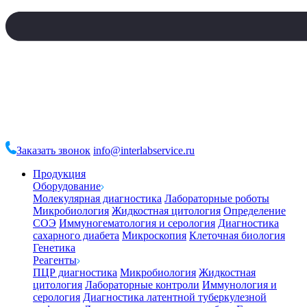
Заказать звонок
info@interlabservice.ru
Продукция
Оборудование
Молекулярная диагностика
Лабораторные роботы
Микробиология
Жидкостная цитология
Определение
СОЭ
Иммуногематология и серология
Диагностика
сахарного диабета
Микроскопия
Клеточная биология
Генетика
Реагенты
ПЦР диагностика
Микробиология
Жидкостная
цитология
Лабораторные контроли
Иммунология и
серология
Диагностика латентной туберкулезной