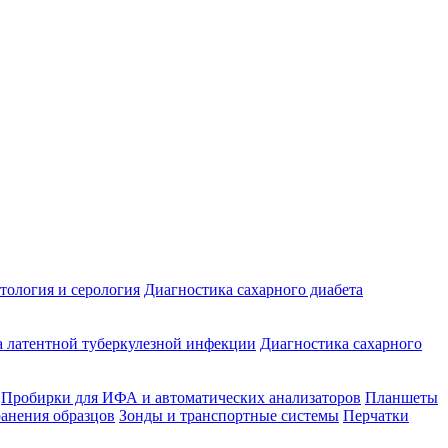
ология и серология
Диагностика сахарного диабета
 латентной туберкулезной инфекции
Диагностика сахарного
Пробирки для ИФА и автоматических анализаторов
Планшеты
ранения образцов
Зонды и транспортные системы
Перчатки