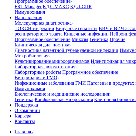
Программное обеспечение
FRT Manager
КДЛ-МАКС
КДЛ-СПК
Иммунохимия
Направления
Молекулярная диагностика
TORCH-инфекции
Вирусные гепатиты
ВИЧ и ВИЧ-ассо
респираторного тракта
Кишечные инфекции
Нейроинфе
Программное обеспечение
Микозы
Генетика
Прочие
Клиническая диагностика
Диагностика латентной туберкулезной инфекции
Иммуно
Микробиология
Культивирование микроорганизмов
Идентификация микр
Лабораторная автоматизация
Лабораторные роботы
Программное обеспечение
Ветеринария и ГМО
Инфекционные заболевания
ГМИ
Патогены в продуктах
Иммунохимия
Биологические и медицинские исследования
Генетика
Конфокальная микроскопия
Клеточная биологи
Поддержка
О компании
Карьера
Контакты
Главная
/