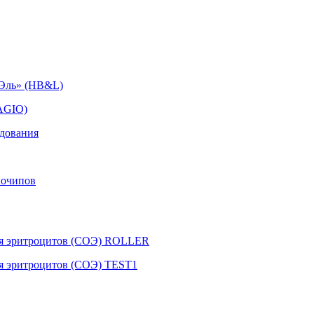
иЭль» (HB&L)
AGIO)
едования
иочипов
ния эритроцитов (СОЭ) ROLLER
ия эритроцитов (СОЭ) TEST1