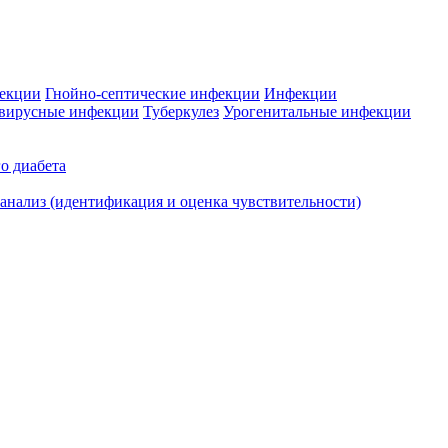
фекции
Гнойно-септические инфекции
Инфекции
вирусные инфекции
Туберкулез
Урогенитальные инфекции
о диабета
нализ (идентификация и оценка чувствительности)