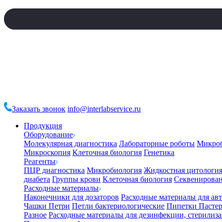
Заказать звонок
info@interlabservice.ru
Продукция
Оборудование
Молекулярная диагностика
Лабораторные роботы
Микро
Микроскопия
Клеточная биология
Генетика
Реагенты
ПЦР диагностика
Микробиология
Жидкостная цитологи
диабета
Группы крови
Клеточная биология
Секвенирова
Расходные материалы
Наконечники для дозаторов
Расходные материалы для ав
Чашки Петри
Петли бактериологические
Пипетки Пастер
Разное
Расходные материалы для дезинфекции, стерилиз