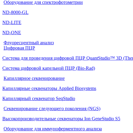
Оборудование для спектрофотометрии
ND-8000-GL
ND-LITE
ND-ONE
Флуоресцентный анализ
Цифровая ПЦР
Система для проведения цифровой ПЦР QuantStudio™ 3D (Thermo
Система цифровой капельной ПЦР (Bio-Rad)
Капиллярное секвенирование
Капиллярные секвенаторы Applied Biosystems
Капиллярный секвенатор SeqStudio
Секвенирование следующего поколения (NGS)
Высокопроизводительные секвенаторы Ion GeneStudio S5
Оборудование для иммуноферментного анализа