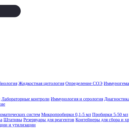
биология
Жидкостная цитология
Определение СОЭ
Иммуногемат
я
Лабораторные контроли
Иммунология и серология
Диагностика
ние
томатических систем
Микропробирки 0,1-5 мл
Пробирки 5-50 мл
а
Штативы
Резервуары для реагентов
Контейнеры для сбора и х
ации и утилизации