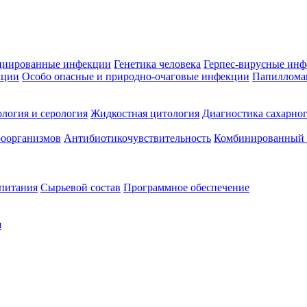
циированные инфекции
Генетика человека
Герпес-вирусные ин
кции
Особо опасные и природно-очаговые инфекции
Папиллома
логия и серология
Жидкостная цитология
Диагностика сахарног
оорганизмов
Антибиотикочувствительность
Комбинированный а
 питания
Сырьевой состав
Программное обеспечение
я