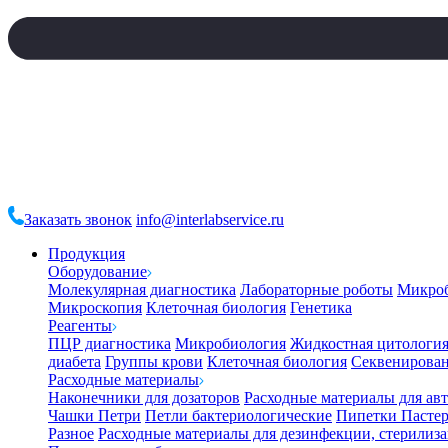
Заказать звонок
info@interlabservice.ru
Продукция
Оборудование
Молекулярная диагностика
Лабораторные роботы
Микро
Микроскопия
Клеточная биология
Генетика
Реагенты
ПЦР диагностика
Микробиология
Жидкостная цитологи
диабета
Группы крови
Клеточная биология
Секвенирова
Расходные материалы
Наконечники для дозаторов
Расходные материалы для ав
Чашки Петри
Петли бактериологические
Пипетки Пастер
Разное
Расходные материалы для дезинфекции, стерилиз