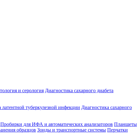
ология и серология
Диагностика сахарного диабета
 латентной туберкулезной инфекции
Диагностика сахарного
Пробирки для ИФА и автоматических анализаторов
Планшеты
ранения образцов
Зонды и транспортные системы
Перчатки