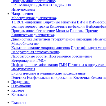
Программное обеспечение
FRT Manager
КДЛ-МАКС
КДЛ-СПК
Иммунохимия
Направления
Молекулярная диагностика
TORCH-инфекции
Вирусные гепатиты
ВИЧ и ВИЧ-ассо
респираторного тракта
Кишечные инфекции
Нейроинфе
Программное обеспечение
Микозы
Генетика
Прочие
Клиническая диагностика
Диагностика латентной туберкулезной инфекции
Иммуно
Микробиология
Культивирование микроорганизмов
Идентификация микр
Лабораторная автоматизация
Лабораторные роботы
Программное обеспечение
Ветеринария и ГМО
Инфекционные заболевания
ГМИ
Патогены в продуктах
Иммунохимия
Биологические и медицинские исследования
Генетика
Конфокальная микроскопия
Клеточная биологи
Поддержка
О компании
Карьера
Контакты
Главная
/