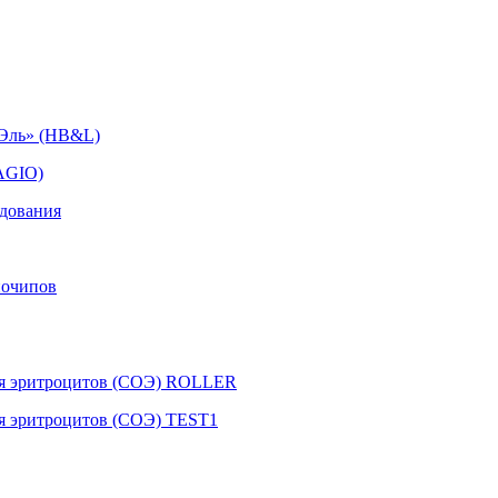
иЭль» (HB&L)
AGIO)
едования
иочипов
ния эритроцитов (СОЭ) ROLLER
ия эритроцитов (СОЭ) TEST1