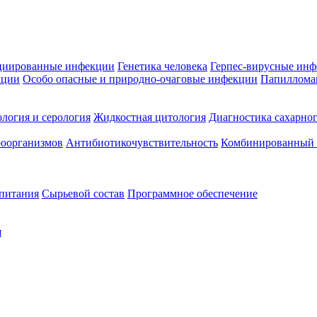
циированные инфекции
Генетика человека
Герпес-вирусные ин
кции
Особо опасные и природно-очаговые инфекции
Папиллома
логия и серология
Жидкостная цитология
Диагностика сахарног
оорганизмов
Антибиотикочувствительность
Комбинированный а
 питания
Сырьевой состав
Программное обеспечение
я