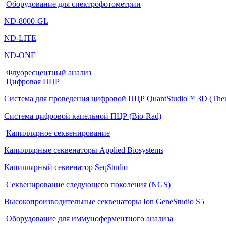
Оборудование для спектрофотометрии
ND-8000-GL
ND-LITE
ND-ONE
Флуоресцентный анализ
Цифровая ПЦР
Система для проведения цифровой ПЦР QuantStudio™ 3D (Thermo
Система цифровой капельной ПЦР (Bio-Rad)
Капиллярное секвенирование
Капиллярные секвенаторы Applied Biosystems
Капиллярный секвенатор SeqStudio
Секвенирование следующего поколения (NGS)
Высокопроизводительные секвенаторы Ion GeneStudio S5
Оборудование для иммуноферментного анализа