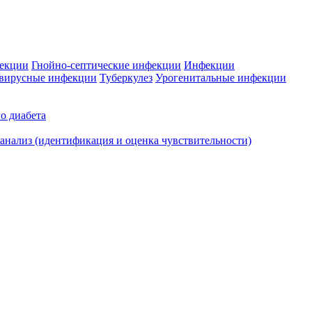
фекции
Гнойно-септические инфекции
Инфекции
вирусные инфекции
Туберкулез
Урогенитальные инфекции
о диабета
нализ (идентификация и оценка чувствительности)