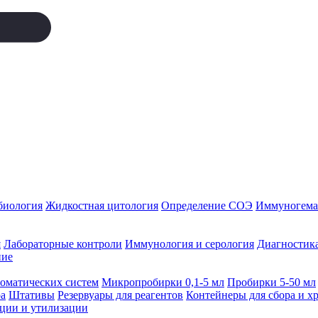
биология
Жидкостная цитология
Определение СОЭ
Иммуногемат
я
Лабораторные контроли
Иммунология и серология
Диагностика
ние
томатических систем
Микропробирки 0,1-5 мл
Пробирки 5-50 мл
а
Штативы
Резервуары для реагентов
Контейнеры для сбора и х
ации и утилизации