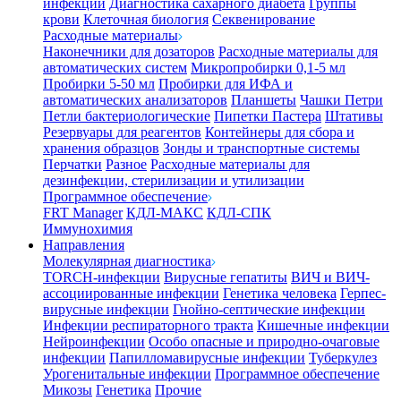
инфекции
Диагностика сахарного диабета
Группы
крови
Клеточная биология
Секвенирование
Расходные материалы
Наконечники для дозаторов
Расходные материалы для
автоматических систем
Микропробирки 0,1-5 мл
Пробирки 5-50 мл
Пробирки для ИФА и
автоматических анализаторов
Планшеты
Чашки Петри
Петли бактериологические
Пипетки Пастера
Штативы
Резервуары для реагентов
Контейнеры для сбора и
хранения образцов
Зонды и транспортные системы
Перчатки
Разное
Расходные материалы для
дезинфекции, стерилизации и утилизации
Программное обеспечение
FRT Manager
КДЛ-МАКС
КДЛ-СПК
Иммунохимия
Направления
Молекулярная диагностика
TORCH-инфекции
Вирусные гепатиты
ВИЧ и ВИЧ-
ассоциированные инфекции
Генетика человека
Герпес-
вирусные инфекции
Гнойно-септические инфекции
Инфекции респираторного тракта
Кишечные инфекции
Нейроинфекции
Особо опасные и природно-очаговые
инфекции
Папилломавирусные инфекции
Туберкулез
Урогенитальные инфекции
Программное обеспечение
Микозы
Генетика
Прочие