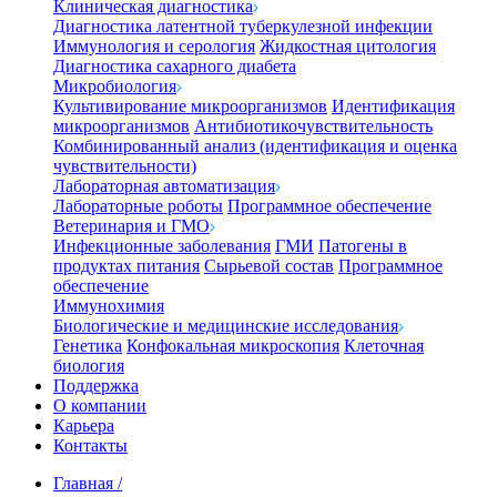
Клиническая диагностика
Диагностика латентной туберкулезной инфекции
Иммунология и серология
Жидкостная цитология
Диагностика сахарного диабета
Микробиология
Культивирование микроорганизмов
Идентификация
микроорганизмов
Антибиотикочувствительность
Комбинированный анализ (идентификация и оценка
чувствительности)
Лабораторная автоматизация
Лабораторные роботы
Программное обеспечение
Ветеринария и ГМО
Инфекционные заболевания
ГМИ
Патогены в
продуктах питания
Сырьевой состав
Программное
обеспечение
Иммунохимия
Биологические и медицинские исследования
Генетика
Конфокальная микроскопия
Клеточная
биология
Поддержка
О компании
Карьера
Контакты
Главная
/