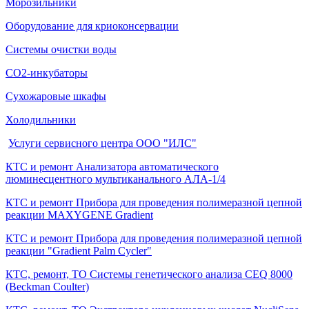
Морозильники
Оборудование для криоконсервации
Системы очистки воды
СО2-инкубаторы
Сухожаровые шкафы
Холодильники
Услуги сервисного центра ООО "ИЛС"
КТС и ремонт Анализатора автоматического
люминесцентного мультиканального АЛА-1/4
КТС и ремонт Прибора для проведения полимеразной цепной
реакции MAXYGENE Gradient
КТС и ремонт Прибора для проведения полимеразной цепной
реакции "Gradient Palm Cycler"
КТС, ремонт, ТО Системы генетического анализа CEQ 8000
(Beckman Coulter)