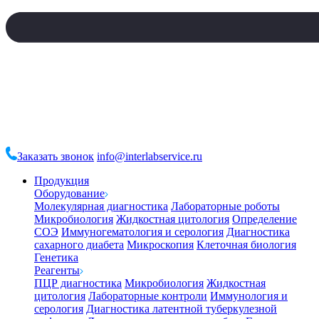
Заказать звонок
info@interlabservice.ru
Продукция
Оборудование
Молекулярная диагностика
Лабораторные роботы
Микробиология
Жидкостная цитология
Определение
СОЭ
Иммуногематология и серология
Диагностика
сахарного диабета
Микроскопия
Клеточная биология
Генетика
Реагенты
ПЦР диагностика
Микробиология
Жидкостная
цитология
Лабораторные контроли
Иммунология и
серология
Диагностика латентной туберкулезной