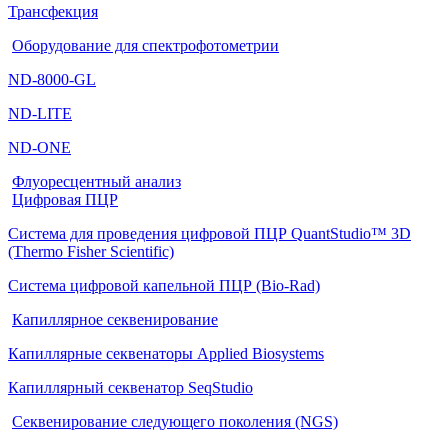
Трансфекция
Оборудование для спектрофотометрии
ND-8000-GL
ND-LITE
ND-ONE
Флуоресцентный анализ
Цифровая ПЦР
Система для проведения цифровой ПЦР QuantStudio™ 3D
(Thermo Fisher Scientific)
Система цифровой капельной ПЦР (Bio-Rad)
Капиллярное секвенирование
Капиллярные секвенаторы Applied Biosystems
Капиллярный секвенатор SeqStudio
Секвенирование следующего поколения (NGS)