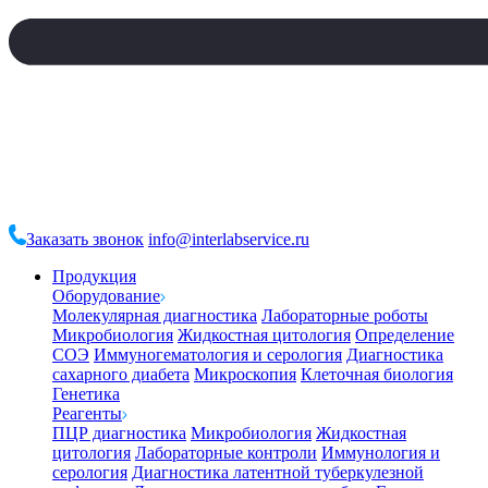
Заказать звонок
info@interlabservice.ru
Продукция
Оборудование
Молекулярная диагностика
Лабораторные роботы
Микробиология
Жидкостная цитология
Определение
СОЭ
Иммуногематология и серология
Диагностика
сахарного диабета
Микроскопия
Клеточная биология
Генетика
Реагенты
ПЦР диагностика
Микробиология
Жидкостная
цитология
Лабораторные контроли
Иммунология и
серология
Диагностика латентной туберкулезной