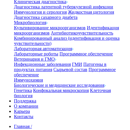
Клиническая диагностика
Диагностика латентной туберкулезной инфекции
Иммунология и серология
Жидкостная цитология
Диагностика сахарного диабета
Микробиология
Культивирование микроорганизмов
Идентификация
микроорганизмов
Антибиотикочувствительность
Комбинированный анализ (идентификация и оценка
чувствительности)
Лабораторная автоматизация
Лабораторные роботы
Программное обеспечение
Ветеринария и ГМО
Инфекционные заболевания
ГМИ
Патогены в
продуктах питания
Сырьевой состав
Программное
обеспечение
Иммунохимия
Биологические и медицинские исследования
Генетика
Конфокальная микроскопия
Клеточная
биология
Поддержка
О компании
Карьера
Контакты
Главная
/