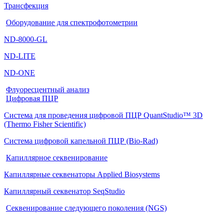
Трансфекция
Оборудование для спектрофотометрии
ND-8000-GL
ND-LITE
ND-ONE
Флуоресцентный анализ
Цифровая ПЦР
Система для проведения цифровой ПЦР QuantStudio™ 3D
(Thermo Fisher Scientific)
Система цифровой капельной ПЦР (Bio-Rad)
Капиллярное секвенирование
Капиллярные секвенаторы Applied Biosystems
Капиллярный секвенатор SeqStudio
Секвенирование следующего поколения (NGS)