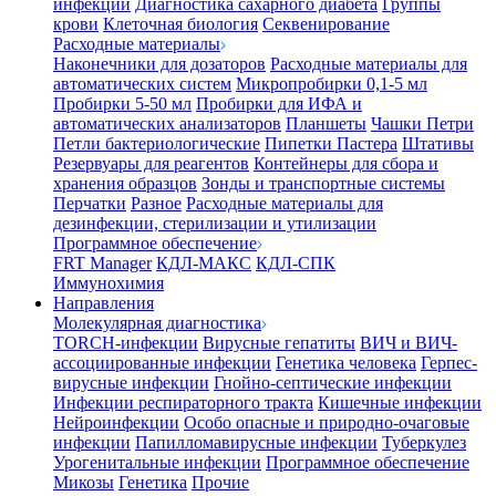
инфекции
Диагностика сахарного диабета
Группы
крови
Клеточная биология
Секвенирование
Расходные материалы
Наконечники для дозаторов
Расходные материалы для
автоматических систем
Микропробирки 0,1-5 мл
Пробирки 5-50 мл
Пробирки для ИФА и
автоматических анализаторов
Планшеты
Чашки Петри
Петли бактериологические
Пипетки Пастера
Штативы
Резервуары для реагентов
Контейнеры для сбора и
хранения образцов
Зонды и транспортные системы
Перчатки
Разное
Расходные материалы для
дезинфекции, стерилизации и утилизации
Программное обеспечение
FRT Manager
КДЛ-МАКС
КДЛ-СПК
Иммунохимия
Направления
Молекулярная диагностика
TORCH-инфекции
Вирусные гепатиты
ВИЧ и ВИЧ-
ассоциированные инфекции
Генетика человека
Герпес-
вирусные инфекции
Гнойно-септические инфекции
Инфекции респираторного тракта
Кишечные инфекции
Нейроинфекции
Особо опасные и природно-очаговые
инфекции
Папилломавирусные инфекции
Туберкулез
Урогенитальные инфекции
Программное обеспечение
Микозы
Генетика
Прочие