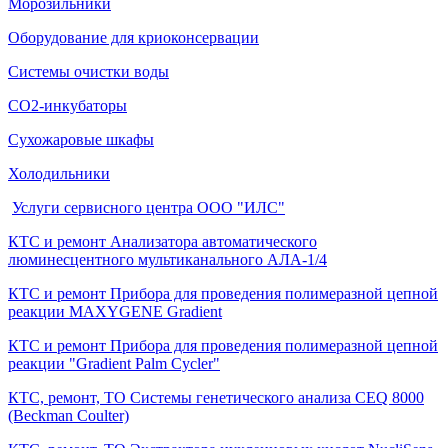
Морозильники
Оборудование для криоконсервации
Системы очистки воды
СО2-инкубаторы
Сухожаровые шкафы
Холодильники
Услуги сервисного центра ООО "ИЛС"
КТС и ремонт Анализатора автоматического
люминесцентного мультиканального АЛА-1/4
КТС и ремонт Прибора для проведения полимеразной цепной
реакции MAXYGENE Gradient
КТС и ремонт Прибора для проведения полимеразной цепной
реакции "Gradient Palm Cycler"
КТС, ремонт, ТО Системы генетического анализа CEQ 8000
(Beckman Coulter)