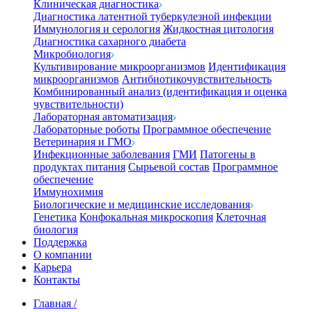
Клиническая диагностика
Диагностика латентной туберкулезной инфекции
Иммунология и серология
Жидкостная цитология
Диагностика сахарного диабета
Микробиология
Культивирование микроорганизмов
Идентификация
микроорганизмов
Антибиотикочувствительность
Комбинированный анализ (идентификация и оценка
чувствительности)
Лабораторная автоматизация
Лабораторные роботы
Программное обеспечение
Ветеринария и ГМО
Инфекционные заболевания
ГМИ
Патогены в
продуктах питания
Сырьевой состав
Программное
обеспечение
Иммунохимия
Биологические и медицинские исследования
Генетика
Конфокальная микроскопия
Клеточная
биология
Поддержка
О компании
Карьера
Контакты
Главная
/