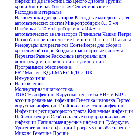
инфекции
Диагностика сахарного диабета
Группы
крови
Клеточная биология
Секвенирование
Расходные материалы
Наконечники для дозаторов
Расходные материалы для
автоматических систем
Микропробирки 0,1-5 мл
Пробирки 5-50 мл
Пробирки для ИФА и
автоматических анализаторов
Планшеты
Чашки Петри
Петли бактериологические
Пипетки Пастера
Штативы
Резервуары для реагентов
Контейнеры для сбора и
хранения образцов
Зонды и транспортные системы
Перчатки
Разное
Расходные материалы для
дезинфекции, стерилизации и утилизации
Программное обеспечение
FRT Manager
КДЛ-МАКС
КДЛ-СПК
Иммунохимия
Направления
Молекулярная диагностика
TORCH-инфекции
Вирусные гепатиты
ВИЧ и ВИЧ-
ассоциированные инфекции
Генетика человека
Герпес-
вирусные инфекции
Гнойно-септические инфекции
Инфекции респираторного тракта
Кишечные инфекции
Нейроинфекции
Особо опасные и природно-очаговые
инфекции
Папилломавирусные инфекции
Туберкулез
Урогенитальные инфекции
Программное обеспечение
Микозы
Генетика
Прочие