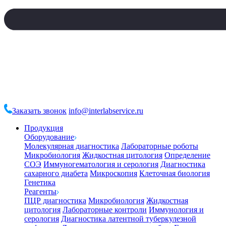
Заказать звонок
info@interlabservice.ru
Продукция
Оборудование
Молекулярная диагностика
Лабораторные роботы
Микробиология
Жидкостная цитология
Определение
СОЭ
Иммуногематология и серология
Диагностика
сахарного диабета
Микроскопия
Клеточная биология
Генетика
Реагенты
ПЦР диагностика
Микробиология
Жидкостная
цитология
Лабораторные контроли
Иммунология и
серология
Диагностика латентной туберкулезной