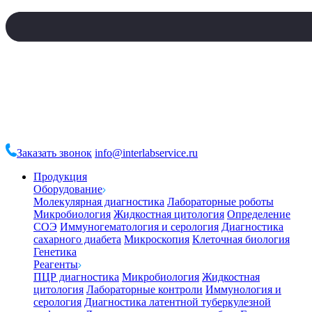
Заказать звонок
info@interlabservice.ru
Продукция
Оборудование
Молекулярная диагностика
Лабораторные роботы
Микробиология
Жидкостная цитология
Определение
СОЭ
Иммуногематология и серология
Диагностика
сахарного диабета
Микроскопия
Клеточная биология
Генетика
Реагенты
ПЦР диагностика
Микробиология
Жидкостная
цитология
Лабораторные контроли
Иммунология и
серология
Диагностика латентной туберкулезной