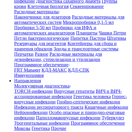
инфекции
Диагностика сахарного диабета
Группы
крови
Клеточная биология
Секвенирование
Расходные материалы
Наконечники для дозаторов
Расходные материалы для
автоматических систем
Микропробирки 0,1-5 мл
Пробирки 5-50 мл
Пробирки для ИФА и
автоматических анализаторов
Планшеты
Чашки Петри
Петли бактериологические
Пипетки Пастера
Штативы
Резервуары для реагентов
Контейнеры для сбора и
хранения образцов
Зонды и транспортные системы
Перчатки
Разное
Расходные материалы для
дезинфекции, стерилизации и утилизации
Программное обеспечение
FRT Manager
КДЛ-МАКС
КДЛ-СПК
Иммунохимия
Направления
Молекулярная диагностика
TORCH-инфекции
Вирусные гепатиты
ВИЧ и ВИЧ-
ассоциированные инфекции
Генетика человека
Герпес-
вирусные инфекции
Гнойно-септические инфекции
Инфекции респираторного тракта
Кишечные инфекции
Нейроинфекции
Особо опасные и природно-очаговые
инфекции
Папилломавирусные инфекции
Туберкулез
Урогенитальные инфекции
Программное обеспечение
Микозы
Генетика
Прочие