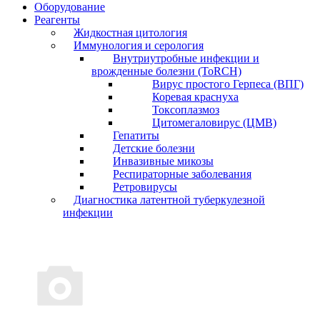
Оборудование
Реагенты
Жидкостная цитология
Иммунология и серология
Внутриутробные инфекции и
врожденные болезни (ToRCH)
Вирус простого Герпеса (ВПГ)
Коревая краснуха
Токсоплазмоз
Цитомегаловирус (ЦМВ)
Гепатиты
Детские болезни
Инвазивные микозы
Респираторные заболевания
Ретровирусы
Диагностика латентной туберкулезной
инфекции