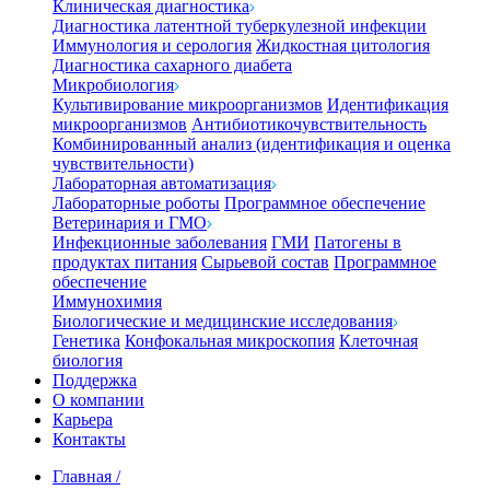
Клиническая диагностика
Диагностика латентной туберкулезной инфекции
Иммунология и серология
Жидкостная цитология
Диагностика сахарного диабета
Микробиология
Культивирование микроорганизмов
Идентификация
микроорганизмов
Антибиотикочувствительность
Комбинированный анализ (идентификация и оценка
чувствительности)
Лабораторная автоматизация
Лабораторные роботы
Программное обеспечение
Ветеринария и ГМО
Инфекционные заболевания
ГМИ
Патогены в
продуктах питания
Сырьевой состав
Программное
обеспечение
Иммунохимия
Биологические и медицинские исследования
Генетика
Конфокальная микроскопия
Клеточная
биология
Поддержка
О компании
Карьера
Контакты
Главная
/