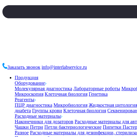
Заказать звонок
info@interlabservice.ru
Продукция
Оборудование
Молекулярная диагностика
Лабораторные роботы
Микро
Микроскопия
Клеточная биология
Генетика
Реагенты
ПЦР диагностика
Микробиология
Жидкостная цитологи
диабета
Группы крови
Клеточная биология
Секвенирова
Расходные материалы
Наконечники для дозаторов
Расходные материалы для ав
Чашки Петри
Петли бактериологические
Пипетки Пастер
Разное
Расходные материалы для дезинфекции, стерилиз