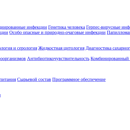
циированные инфекции
Генетика человека
Герпес-вирусные ин
кции
Особо опасные и природно-очаговые инфекции
Папиллома
логия и серология
Жидкостная цитология
Диагностика сахарног
оорганизмов
Антибиотикочувствительность
Комбинированный а
 питания
Сырьевой состав
Программное обеспечение
я