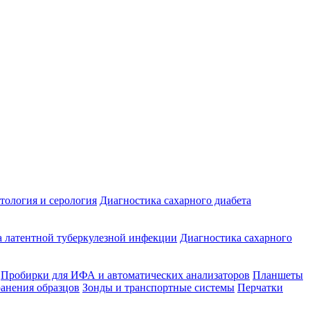
ология и серология
Диагностика сахарного диабета
 латентной туберкулезной инфекции
Диагностика сахарного
Пробирки для ИФА и автоматических анализаторов
Планшеты
ранения образцов
Зонды и транспортные системы
Перчатки