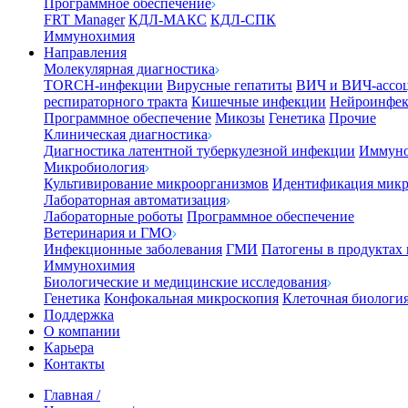
Программное обеспечение
FRT Manager
КДЛ-МАКС
КДЛ-СПК
Иммунохимия
Направления
Молекулярная диагностика
TORCH-инфекции
Вирусные гепатиты
ВИЧ и ВИЧ-ассо
респираторного тракта
Кишечные инфекции
Нейроинфе
Программное обеспечение
Микозы
Генетика
Прочие
Клиническая диагностика
Диагностика латентной туберкулезной инфекции
Иммуно
Микробиология
Культивирование микроорганизмов
Идентификация микр
Лабораторная автоматизация
Лабораторные роботы
Программное обеспечение
Ветеринария и ГМО
Инфекционные заболевания
ГМИ
Патогены в продуктах
Иммунохимия
Биологические и медицинские исследования
Генетика
Конфокальная микроскопия
Клеточная биологи
Поддержка
О компании
Карьера
Контакты
Главная
/