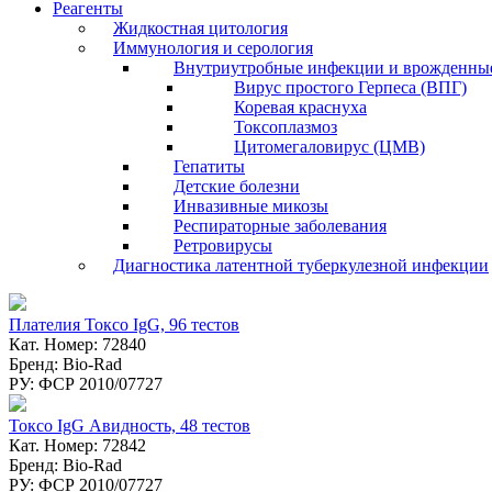
Реагенты
Жидкостная цитология
Иммунология и серология
Внутриутробные инфекции и врожденны
Вирус простого Герпеса (ВПГ)
Коревая краснуха
Токсоплазмоз
Цитомегаловирус (ЦМВ)
Гепатиты
Детские болезни
Инвазивные микозы
Респираторные заболевания
Ретровирусы
Диагностика латентной туберкулезной инфекции
Плателия Токсо IgG, 96 тестов
Кат. Номер: 72840
Бренд: Bio-Rad
РУ: ФСР 2010/07727
Токсо IgG Авидность, 48 тестов
Кат. Номер: 72842
Бренд: Bio-Rad
РУ: ФСР 2010/07727