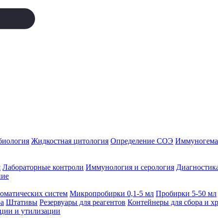
биология
Жидкостная цитология
Определение СОЭ
Иммуногемат
я
Лабораторные контроли
Иммунология и серология
Диагностика
ние
томатических систем
Микропробирки 0,1-5 мл
Пробирки 5-50 мл
а
Штативы
Резервуары для реагентов
Контейнеры для сбора и х
ации и утилизации