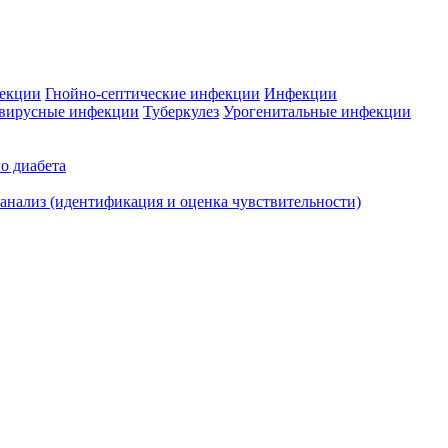
фекции
Гнойно-септические инфекции
Инфекции
вирусные инфекции
Туберкулез
Урогенитальные инфекции
о диабета
нализ (идентификация и оценка чувствительности)