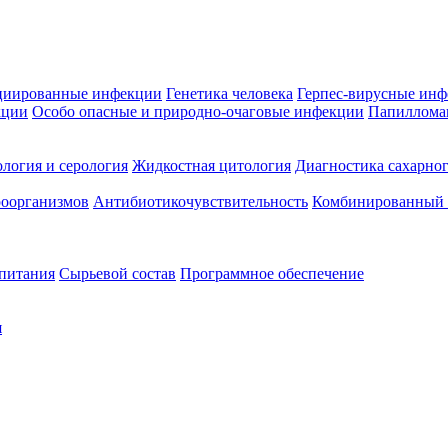
циированные инфекции
Генетика человека
Герпес-вирусные ин
кции
Особо опасные и природно-очаговые инфекции
Папиллома
логия и серология
Жидкостная цитология
Диагностика сахарног
оорганизмов
Антибиотикочувствительность
Комбинированный а
 питания
Сырьевой состав
Программное обеспечение
я