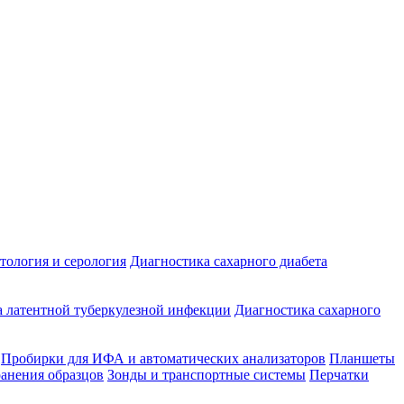
ология и серология
Диагностика сахарного диабета
 латентной туберкулезной инфекции
Диагностика сахарного
Пробирки для ИФА и автоматических анализаторов
Планшеты
ранения образцов
Зонды и транспортные системы
Перчатки