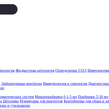
биология
Жидкостная цитология
Определение СОЭ
Иммуногемат
я
Лабораторные контроли
Иммунология и серология
Диагностика
ние
томатических систем
Микропробирки 0,1-5 мл
Пробирки 5-50 мл
а
Штативы
Резервуары для реагентов
Контейнеры для сбора и х
ации и утилизации