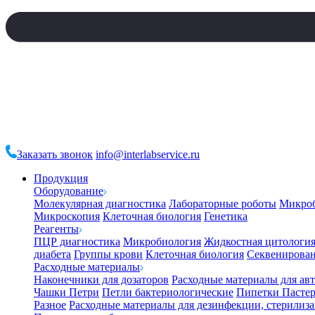
Заказать звонок
info@interlabservice.ru
Продукция
Оборудование
Молекулярная диагностика
Лабораторные роботы
Микро
Микроскопия
Клеточная биология
Генетика
Реагенты
ПЦР диагностика
Микробиология
Жидкостная цитологи
диабета
Группы крови
Клеточная биология
Секвенирова
Расходные материалы
Наконечники для дозаторов
Расходные материалы для ав
Чашки Петри
Петли бактериологические
Пипетки Пастер
Разное
Расходные материалы для дезинфекции, стерилиз