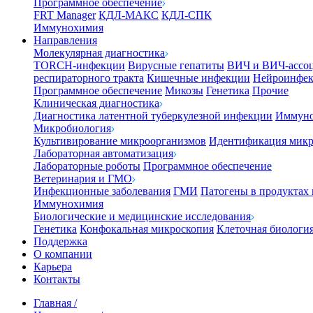
Программное обеспечение
FRT Manager
КДЛ-МАКС
КДЛ-СПК
Иммунохимия
Направления
Молекулярная диагностика
TORCH-инфекции
Вирусные гепатиты
ВИЧ и ВИЧ-ассо
респираторного тракта
Кишечные инфекции
Нейроинфе
Программное обеспечение
Микозы
Генетика
Прочие
Клиническая диагностика
Диагностика латентной туберкулезной инфекции
Иммуно
Микробиология
Культивирование микроорганизмов
Идентификация микр
Лабораторная автоматизация
Лабораторные роботы
Программное обеспечение
Ветеринария и ГМО
Инфекционные заболевания
ГМИ
Патогены в продуктах
Иммунохимия
Биологические и медицинские исследования
Генетика
Конфокальная микроскопия
Клеточная биологи
Поддержка
О компании
Карьера
Контакты
Главная
/