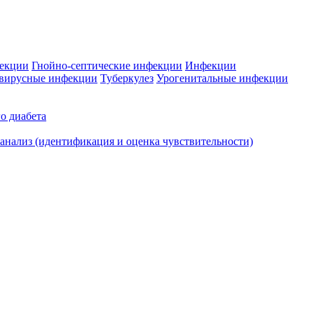
фекции
Гнойно-септические инфекции
Инфекции
вирусные инфекции
Туберкулез
Урогенитальные инфекции
о диабета
нализ (идентификация и оценка чувствительности)