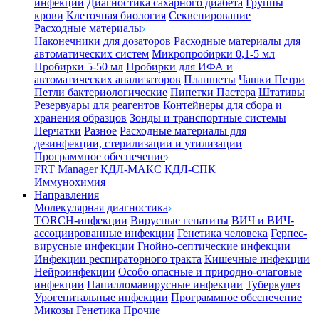
инфекции
Диагностика сахарного диабета
Группы
крови
Клеточная биология
Секвенирование
Расходные материалы
Наконечники для дозаторов
Расходные материалы для
автоматических систем
Микропробирки 0,1-5 мл
Пробирки 5-50 мл
Пробирки для ИФА и
автоматических анализаторов
Планшеты
Чашки Петри
Петли бактериологические
Пипетки Пастера
Штативы
Резервуары для реагентов
Контейнеры для сбора и
хранения образцов
Зонды и транспортные системы
Перчатки
Разное
Расходные материалы для
дезинфекции, стерилизации и утилизации
Программное обеспечение
FRT Manager
КДЛ-МАКС
КДЛ-СПК
Иммунохимия
Направления
Молекулярная диагностика
TORCH-инфекции
Вирусные гепатиты
ВИЧ и ВИЧ-
ассоциированные инфекции
Генетика человека
Герпес-
вирусные инфекции
Гнойно-септические инфекции
Инфекции респираторного тракта
Кишечные инфекции
Нейроинфекции
Особо опасные и природно-очаговые
инфекции
Папилломавирусные инфекции
Туберкулез
Урогенитальные инфекции
Программное обеспечение
Микозы
Генетика
Прочие