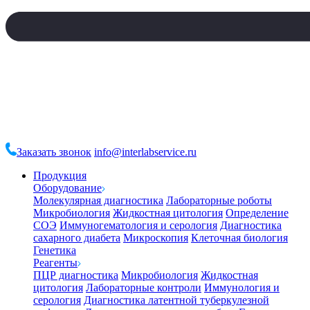
Заказать звонок
info@interlabservice.ru
Продукция
Оборудование
Молекулярная диагностика
Лабораторные роботы
Микробиология
Жидкостная цитология
Определение
СОЭ
Иммуногематология и серология
Диагностика
сахарного диабета
Микроскопия
Клеточная биология
Генетика
Реагенты
ПЦР диагностика
Микробиология
Жидкостная
цитология
Лабораторные контроли
Иммунология и
серология
Диагностика латентной туберкулезной