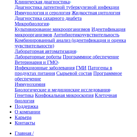
Клиническая диагностика
Диагностика латентной туберкулезной инфекции
Иммунология и серология
Жидкостная цитология
Диагностика сахарного диабета
Микробиология
Культивирование микроорганизмов
Идентификация
микроорганизмов
Антибиотикочувствительность
Комбинированный анализ (идентификация и оценка
чувствительности)
Лабораторная автоматизация
Лабораторные роботы
Программное обеспечение
Ветеринария и ГМО
Инфекционные заболевания
ГМИ
Патогены в
продуктах питания
Сырьевой состав
Программное
обеспечение
Иммунохимия
Биологические и медицинские исследования
Генетика
Конфокальная микроскопия
Клеточная
биология
Поддержка
О компании
Карьера
Контакты
Главная
/