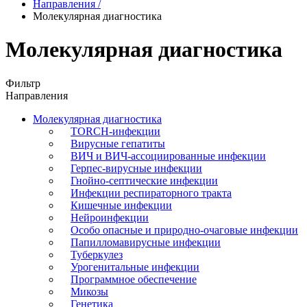
Направления
/
Молекулярная диагностика
Молекулярная диагностика
Фильтр
Направления
Молекулярная диагностика
TORCH-инфекции
Вирусные гепатиты
ВИЧ и ВИЧ-ассоциированные инфекции
Герпес-вирусные инфекции
Гнойно-септические инфекции
Инфекции респираторного тракта
Кишечные инфекции
Нейроинфекции
Особо опасные и природно-очаговые инфекции
Папилломавирусные инфекции
Туберкулез
Урогенитальные инфекции
Программное обеспечение
Микозы
Генетика