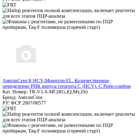
АмплиСенс® HCV-Монитор-FL. Количественное
определение РНК вируса гепатита C (HCV). С Рибо-сорбом
Кат. Номер: TR-V1-S-MC(RG,iQ,Мх,Dt)
Бренд: АмплиСенс
РУ: ФСР 2007/00577