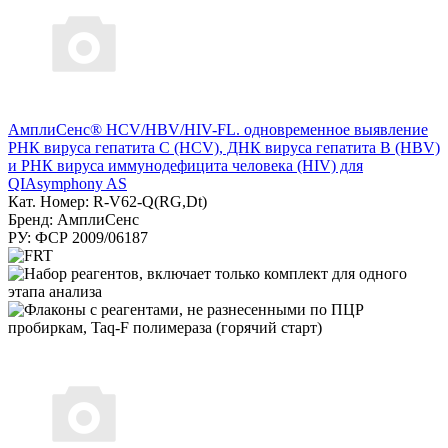
АмплиСенс® HCV/HBV/HIV-FL. одновременное выявление
РНК вируса гепатита С (HCV), ДНК вируса гепатита B (HBV)
и РНК вируса иммунодефицита человека (HIV) для
QIAsymphony AS
Кат. Номер: R-V62-Q(RG,Dt)
Бренд: АмплиСенс
РУ: ФСР 2009/06187