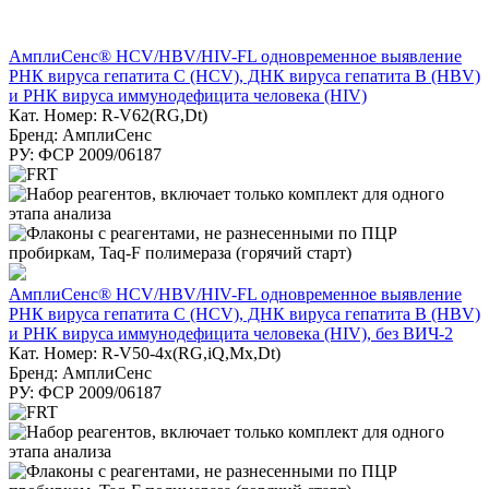
АмплиСенс® HCV/HBV/HIV-FL одновременное выявление
РНК вируса гепатита С (HCV), ДНК вируса гепатита B (HBV)
и РНК вируса иммунодефицита человека (HIV)
Кат. Номер: R-V62(RG,Dt)
Бренд: АмплиСенс
РУ: ФСР 2009/06187
АмплиСенс® HCV/HBV/HIV-FL одновременное выявление
РНК вируса гепатита С (HCV), ДНК вируса гепатита B (HBV)
и РНК вируса иммунодефицита человека (HIV), без ВИЧ-2
Кат. Номер: R-V50-4x(RG,iQ,Mx,Dt)
Бренд: АмплиСенс
РУ: ФСР 2009/06187