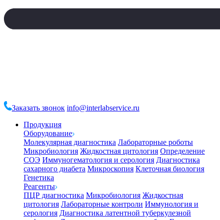
Заказать звонок
info@interlabservice.ru
Продукция
Оборудование
Молекулярная диагностика
Лабораторные роботы
Микробиология
Жидкостная цитология
Определение
СОЭ
Иммуногематология и серология
Диагностика
сахарного диабета
Микроскопия
Клеточная биология
Генетика
Реагенты
ПЦР диагностика
Микробиология
Жидкостная
цитология
Лабораторные контроли
Иммунология и
серология
Диагностика латентной туберкулезной