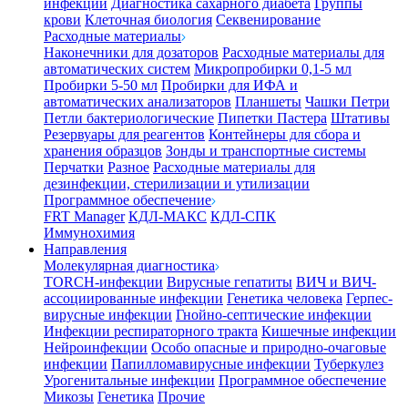
инфекции
Диагностика сахарного диабета
Группы
крови
Клеточная биология
Секвенирование
Расходные материалы
Наконечники для дозаторов
Расходные материалы для
автоматических систем
Микропробирки 0,1-5 мл
Пробирки 5-50 мл
Пробирки для ИФА и
автоматических анализаторов
Планшеты
Чашки Петри
Петли бактериологические
Пипетки Пастера
Штативы
Резервуары для реагентов
Контейнеры для сбора и
хранения образцов
Зонды и транспортные системы
Перчатки
Разное
Расходные материалы для
дезинфекции, стерилизации и утилизации
Программное обеспечение
FRT Manager
КДЛ-МАКС
КДЛ-СПК
Иммунохимия
Направления
Молекулярная диагностика
TORCH-инфекции
Вирусные гепатиты
ВИЧ и ВИЧ-
ассоциированные инфекции
Генетика человека
Герпес-
вирусные инфекции
Гнойно-септические инфекции
Инфекции респираторного тракта
Кишечные инфекции
Нейроинфекции
Особо опасные и природно-очаговые
инфекции
Папилломавирусные инфекции
Туберкулез
Урогенитальные инфекции
Программное обеспечение
Микозы
Генетика
Прочие