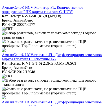
АмплиСенс® HCV-Монитор-FL. Количественное
определение РНК вируса гепатита C (HCV)
Кат. Номер: R-V1-MC(RG,iQ,Mx,Dt)
Бренд: АмплиСенс
РУ: ФСР 2007/00577
АмплиСенс® HCV-генотип-FL. Дифференциация генотипов
вируса гепатита С. Генотипы 1-6
Кат. Номер: R-V1-G(1-6)-2x(RG,iQ,Mx,Dt,SC)
Бренд: АмплиСенс
РУ: ФСР 2012/13048
АмплиСенс® HCV-генотип-FL. Дифференциация генотипов