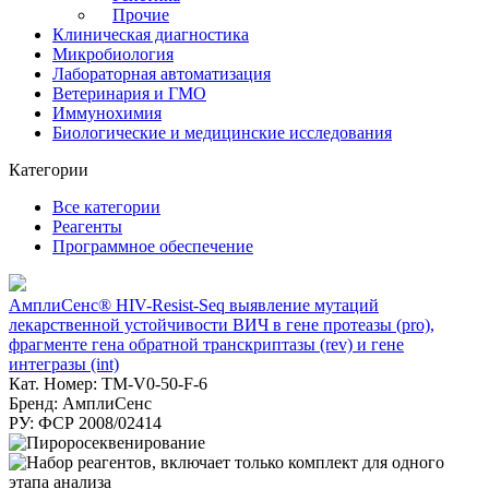
Прочие
Клиническая диагностика
Микробиология
Лабораторная автоматизация
Ветеринария и ГМО
Иммунохимия
Биологические и медицинские исследования
Категории
Все категории
Реагенты
Программное обеспечение
АмплиСенс® HIV-Resist-Seq выявление мутаций
лекарственной устойчивости ВИЧ в гене протеазы (pro),
фрагменте гена обратной транскриптазы (rev) и гене
интегразы (int)
Кат. Номер: TM-V0-50-F-6
Бренд: АмплиСенс
РУ: ФСР 2008/02414