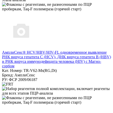
АмплиСенс® HCV/HBV/HIV-FL одновременное выявление
РНК вируса гепатита С (HCV), ДНК вируса гепатита B (HBV)
и РНК вируса иммунодефицита человека (HIV) с Магно-
сорбом
Кат. Номер: TR-V62-Ms(RG,Dt)
Бренд: АмплиСенс
РУ: ФСР 2009/06187