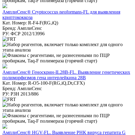
АмплиСенс® Cryptococcus neoformans-FL для выявления
криптококкоза
Кат. Номер: R-F4-F(RG,iQ)
Бренд: АмплиСенс
РУ: ФСР 2012/13996
АмплиСенс® Геноскрин-IL28B-FL. Выявление генетических
полиморфизмов гена интерлейкина 28В
Кат. Номер: R-О5-100-F(RG,iQ,Dt,CFX)
Бренд: АмплиСенс
РУ: РЗН 2013/886
АмплиСенс® HGV-FL. Выявление РНК вируса гепатита G