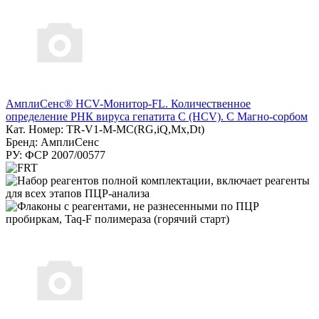
АмплиСенс® HCV-Монитор-FL. Количественное
определение РНК вируса гепатита C (HCV). С Магно-сорбом
Кат. Номер: TR-V1-M-MC(RG,iQ,Мх,Dt)
Бренд: АмплиСенс
РУ: ФСР 2007/00577