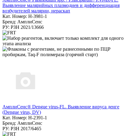
Выявление малярийных плазмодиев и дифференциация
возбудителей малярии, нераскап
Кат. Номер: H-3981-1
Бренд: АмплиСенс
РУ: РЗН 2021/13666
АмплиСенс® Dengue virus-FL. Выявление вируса денге
(Dengue virus, DV)
Кат. Номер: Н-2391-1
Бренд: АмплиСенс
РУ: РЗН 2017/6465