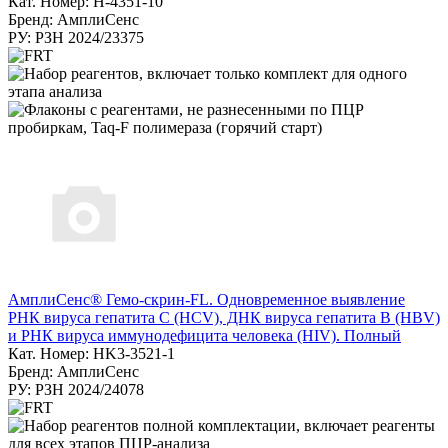
Кат. Номер: H-4351-10
Бренд: АмплиСенс
РУ: РЗН 2024/23375
АмплиСенс® Гемо-скрин-FL. Одновременное выявление
РНК вируса гепатита С (HCV), ДНК вируса гепатита B (HBV)
и РНК вируса иммунодефицита человека (HIV). Полный
Кат. Номер: HK3-3521-1
Бренд: АмплиСенс
РУ: РЗН 2024/24078