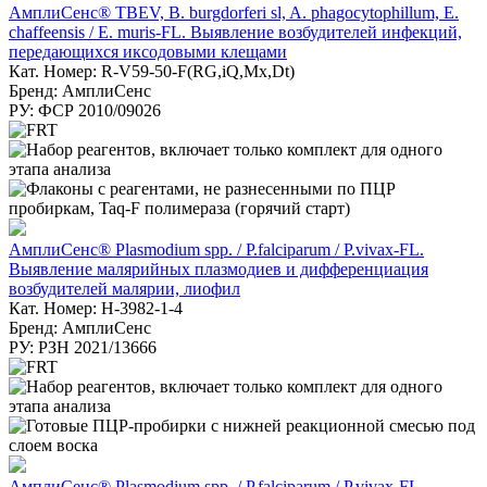
АмплиСенс® TBEV, B. burgdorferi sl, A. phagocytophillum, E.
chaffeensis / E. muris-FL. Выявление возбудителей инфекций,
передающихся иксодовыми клещами
Кат. Номер: R-V59-50-F(RG,iQ,Mx,Dt)
Бренд: АмплиСенс
РУ: ФСР 2010/09026
АмплиСенс® Plasmodium spp. / P.falciparum / P.vivax-FL.
Выявление малярийных плазмодиев и дифференциация
возбудителей малярии, лиофил
Кат. Номер: H-3982-1-4
Бренд: АмплиСенс
РУ: РЗН 2021/13666
АмплиСенс® Plasmodium spp. / P.falciparum / P.vivax-FL.