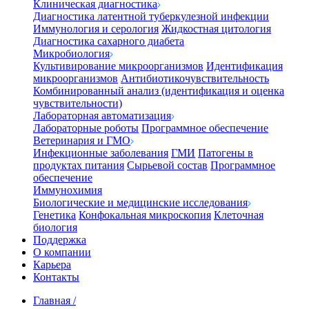
Клиническая диагностика
Диагностика латентной туберкулезной инфекции
Иммунология и серология
Жидкостная цитология
Диагностика сахарного диабета
Микробиология
Культивирование микроорганизмов
Идентификация
микроорганизмов
Антибиотикочувствительность
Комбинированный анализ (идентификация и оценка
чувствительности)
Лабораторная автоматизация
Лабораторные роботы
Программное обеспечение
Ветеринария и ГМО
Инфекционные заболевания
ГМИ
Патогены в
продуктах питания
Сырьевой состав
Программное
обеспечение
Иммунохимия
Биологические и медицинские исследования
Генетика
Конфокальная микроскопия
Клеточная
биология
Поддержка
О компании
Карьера
Контакты
Главная
/