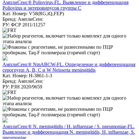
АмплиСенс® Poliovirus-FL. Выявление и дифференциация
Poliovirus и энтеровирусов группы C
Кат. Номер: V58(RG,iQ,FEP)
Бренд: АмплиСенс
РУ: ФСР 2011/11257
АмплиСенс® NmABCW-FL. Определение и дифференциация
серогрупп A, B, C и W Neisseria meningitidis
Кат. Номер: H-3861-1-3
Бренд: АмплиСенс
РУ: РЗН 2020/9659
АмплиСенс® N. meningitidis / H. influenzae / S. pneumoniae-FL.
Выявление и дифференциация N. meningitidis, H. influenzae, S.
pneumoniae