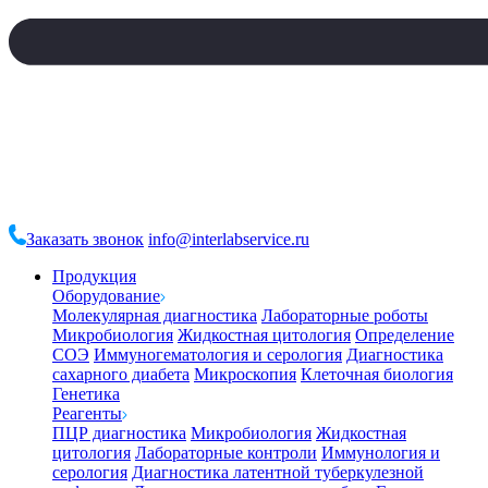
Заказать звонок
info@interlabservice.ru
Продукция
Оборудование
Молекулярная диагностика
Лабораторные роботы
Микробиология
Жидкостная цитология
Определение
СОЭ
Иммуногематология и серология
Диагностика
сахарного диабета
Микроскопия
Клеточная биология
Генетика
Реагенты
ПЦР диагностика
Микробиология
Жидкостная
цитология
Лабораторные контроли
Иммунология и
серология
Диагностика латентной туберкулезной