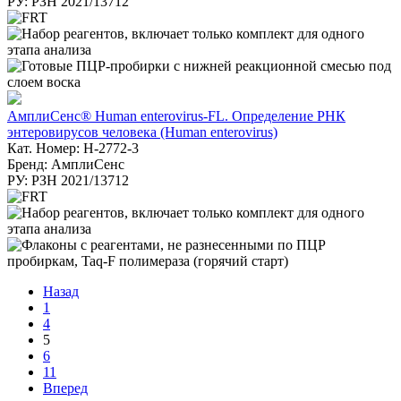
РУ: РЗН 2021/13712
АмплиСенс® Human enterovirus-FL. Определение РНК
энтеровирусов человека (Human enterovirus)
Кат. Номер: H-2772-3
Бренд: АмплиСенс
РУ: РЗН 2021/13712
Назад
1
4
5
6
11
Вперед