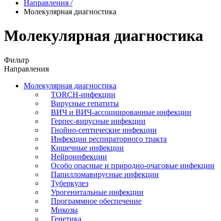
Направления
/
Молекулярная диагностика
Молекулярная диагностика
Фильтр
Направления
Молекулярная диагностика
TORCH-инфекции
Вирусные гепатиты
ВИЧ и ВИЧ-ассоциированные инфекции
Герпес-вирусные инфекции
Гнойно-септические инфекции
Инфекции респираторного тракта
Кишечные инфекции
Нейроинфекции
Особо опасные и природно-очаговые инфекции
Папилломавирусные инфекции
Туберкулез
Урогенитальные инфекции
Программное обеспечение
Микозы
Генетика