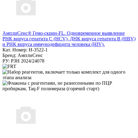
АмплиСенс® Гемо-скрин-FL. Одновременное выявление
РНК вируса гепатита С (HCV), ДНК вируса гепатита B (HBV)
и РНК вируса иммунодефицита человека (HIV).
Кат. Номер: H-3522-1
Бренд: АмплиСенс
РУ: РЗН 2024/24078