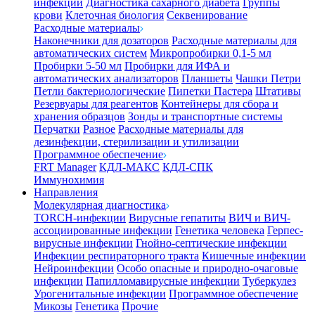
инфекции
Диагностика сахарного диабета
Группы
крови
Клеточная биология
Секвенирование
Расходные материалы
Наконечники для дозаторов
Расходные материалы для
автоматических систем
Микропробирки 0,1-5 мл
Пробирки 5-50 мл
Пробирки для ИФА и
автоматических анализаторов
Планшеты
Чашки Петри
Петли бактериологические
Пипетки Пастера
Штативы
Резервуары для реагентов
Контейнеры для сбора и
хранения образцов
Зонды и транспортные системы
Перчатки
Разное
Расходные материалы для
дезинфекции, стерилизации и утилизации
Программное обеспечение
FRT Manager
КДЛ-МАКС
КДЛ-СПК
Иммунохимия
Направления
Молекулярная диагностика
TORCH-инфекции
Вирусные гепатиты
ВИЧ и ВИЧ-
ассоциированные инфекции
Генетика человека
Герпес-
вирусные инфекции
Гнойно-септические инфекции
Инфекции респираторного тракта
Кишечные инфекции
Нейроинфекции
Особо опасные и природно-очаговые
инфекции
Папилломавирусные инфекции
Туберкулез
Урогенитальные инфекции
Программное обеспечение
Микозы
Генетика
Прочие