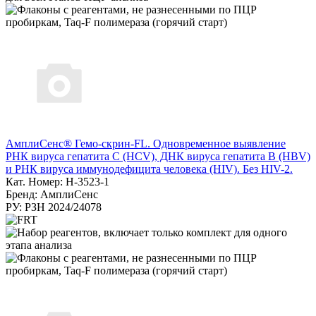
АмплиСенс® Гемо-скрин-FL. Одновременное выявление
РНК вируса гепатита С (HCV), ДНК вируса гепатита B (HBV)
и РНК вируса иммунодефицита человека (HIV). Без HIV-2.
Кат. Номер: H-3523-1
Бренд: АмплиСенс
РУ: РЗН 2024/24078