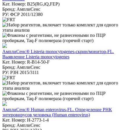
Кат. Номер: B25(RG,iQ,FEP)
Бренд: АмплиСенс
РУ: ФСР 2011/12380
АмплиСенс® Listeria monocytogenes-скрин/монитор-FL.
Выявление Listeria monocytogenes
Кат. Номер: R-B14-50-F
Бренд: АмплиСенс
РУ: РЗН 2015/3111
АмплиСенс® Human enterovirus-FL. Определение РНК
энтеровирусов человека (Human enterovirus)
Кат. Номер: H-2773-1-4
Бренд: АмплиСенс