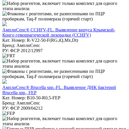
АмплиСенс® CCHFV-FL. Выявление вируса Крымской-
Конго геморрагической лихорадки (CCHFV)
Кат. Номер: R-V22-50-F(RG,iQ,Mx,Dt)
Бренд: АмплиСенс
РУ: ФСР 2012/12997
АмплиСенс® Brucella spp.-FL. Выявление ДНК бактерий
Brucella spp., FEP
Кат. Номер: B10-50-R0,5-FEP
Бренд: АмплиСенс
РУ: ФСР 2009/04212