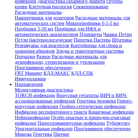
инфекции
Диагностика сахарного диабета
Группы
крови
Клеточная биология
Секвенирование
Расходные материалы
Наконечники для дозаторов
Расходные материалы для
автоматических систем
Микропробирки 0,1-5 мл
Пробирки 5-50 мл
Пробирки для ИФА и
автоматических анализаторов
Планшеты
Чашки Петри
Петли бактериологические
Пипетки Пастера
Штативы
Резервуары для реагентов
Контейнеры для сбора и
хранения образцов
Зонды и транспортные системы
Перчатки
Разное
Расходные материалы для
дезинфекции, стерилизации и утилизации
Программное обеспечение
FRT Manager
КДЛ-МАКС
КДЛ-СПК
Иммунохимия
Направления
Молекулярная диагностика
TORCH-инфекции
Вирусные гепатиты
ВИЧ и ВИЧ-
ассоциированные инфекции
Генетика человека
Герпес-
вирусные инфекции
Гнойно-септические инфекции
Инфекции респираторного тракта
Кишечные инфекции
Нейроинфекции
Особо опасные и природно-очаговые
инфекции
Папилломавирусные инфекции
Туберкулез
Урогенитальные инфекции
Программное обеспечение
Микозы
Генетика
Прочие