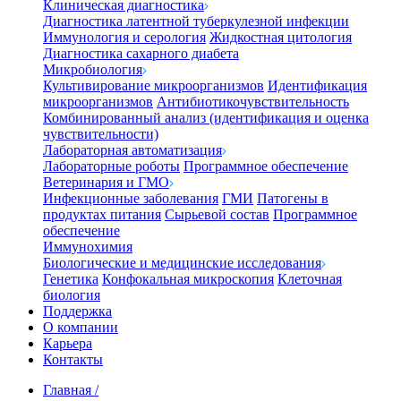
Клиническая диагностика
Диагностика латентной туберкулезной инфекции
Иммунология и серология
Жидкостная цитология
Диагностика сахарного диабета
Микробиология
Культивирование микроорганизмов
Идентификация
микроорганизмов
Антибиотикочувствительность
Комбинированный анализ (идентификация и оценка
чувствительности)
Лабораторная автоматизация
Лабораторные роботы
Программное обеспечение
Ветеринария и ГМО
Инфекционные заболевания
ГМИ
Патогены в
продуктах питания
Сырьевой состав
Программное
обеспечение
Иммунохимия
Биологические и медицинские исследования
Генетика
Конфокальная микроскопия
Клеточная
биология
Поддержка
О компании
Карьера
Контакты
Главная
/