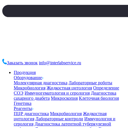
Заказать звонок
info@interlabservice.ru
Продукция
Оборудование
Молекулярная диагностика
Лабораторные роботы
Микробиология
Жидкостная цитология
Определение
СОЭ
Иммуногематология и серология
Диагностика
сахарного диабета
Микроскопия
Клеточная биология
Генетика
Реагенты
ПЦР диагностика
Микробиология
Жидкостная
цитология
Лабораторные контроли
Иммунология и
серология
Диагностика латентной туберкулезной