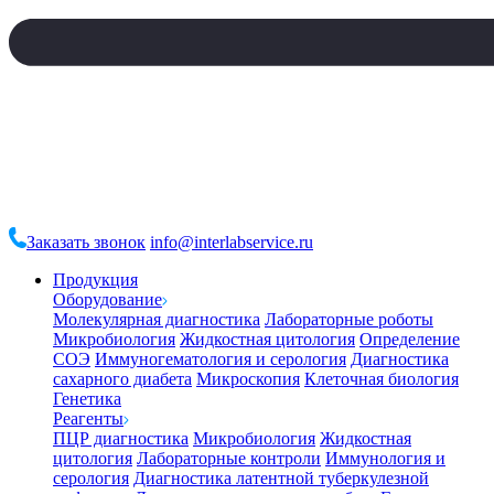
Заказать звонок
info@interlabservice.ru
Продукция
Оборудование
Молекулярная диагностика
Лабораторные роботы
Микробиология
Жидкостная цитология
Определение
СОЭ
Иммуногематология и серология
Диагностика
сахарного диабета
Микроскопия
Клеточная биология
Генетика
Реагенты
ПЦР диагностика
Микробиология
Жидкостная
цитология
Лабораторные контроли
Иммунология и
серология
Диагностика латентной туберкулезной