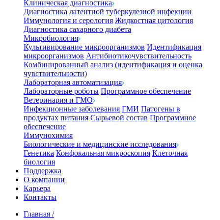
Клиническая диагностика
Диагностика латентной туберкулезной инфекции
Иммунология и серология
Жидкостная цитология
Диагностика сахарного диабета
Микробиология
Культивирование микроорганизмов
Идентификация
микроорганизмов
Антибиотикочувствительность
Комбинированный анализ (идентификация и оценка
чувствительности)
Лабораторная автоматизация
Лабораторные роботы
Программное обеспечение
Ветеринария и ГМО
Инфекционные заболевания
ГМИ
Патогены в
продуктах питания
Сырьевой состав
Программное
обеспечение
Иммунохимия
Биологические и медицинские исследования
Генетика
Конфокальная микроскопия
Клеточная
биология
Поддержка
О компании
Карьера
Контакты
Главная
/