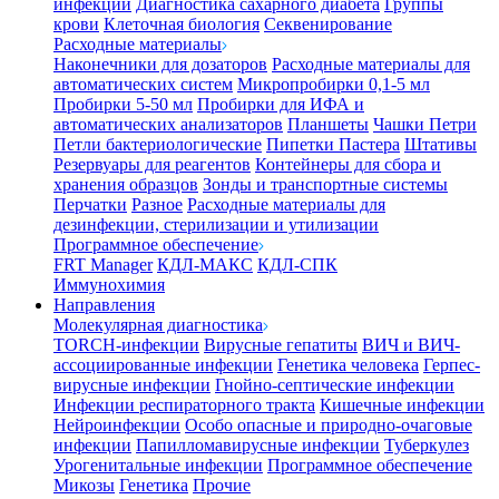
инфекции
Диагностика сахарного диабета
Группы
крови
Клеточная биология
Секвенирование
Расходные материалы
Наконечники для дозаторов
Расходные материалы для
автоматических систем
Микропробирки 0,1-5 мл
Пробирки 5-50 мл
Пробирки для ИФА и
автоматических анализаторов
Планшеты
Чашки Петри
Петли бактериологические
Пипетки Пастера
Штативы
Резервуары для реагентов
Контейнеры для сбора и
хранения образцов
Зонды и транспортные системы
Перчатки
Разное
Расходные материалы для
дезинфекции, стерилизации и утилизации
Программное обеспечение
FRT Manager
КДЛ-МАКС
КДЛ-СПК
Иммунохимия
Направления
Молекулярная диагностика
TORCH-инфекции
Вирусные гепатиты
ВИЧ и ВИЧ-
ассоциированные инфекции
Генетика человека
Герпес-
вирусные инфекции
Гнойно-септические инфекции
Инфекции респираторного тракта
Кишечные инфекции
Нейроинфекции
Особо опасные и природно-очаговые
инфекции
Папилломавирусные инфекции
Туберкулез
Урогенитальные инфекции
Программное обеспечение
Микозы
Генетика
Прочие