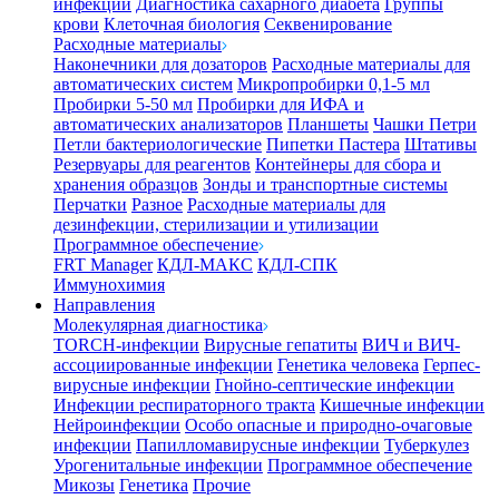
инфекции
Диагностика сахарного диабета
Группы
крови
Клеточная биология
Секвенирование
Расходные материалы
Наконечники для дозаторов
Расходные материалы для
автоматических систем
Микропробирки 0,1-5 мл
Пробирки 5-50 мл
Пробирки для ИФА и
автоматических анализаторов
Планшеты
Чашки Петри
Петли бактериологические
Пипетки Пастера
Штативы
Резервуары для реагентов
Контейнеры для сбора и
хранения образцов
Зонды и транспортные системы
Перчатки
Разное
Расходные материалы для
дезинфекции, стерилизации и утилизации
Программное обеспечение
FRT Manager
КДЛ-МАКС
КДЛ-СПК
Иммунохимия
Направления
Молекулярная диагностика
TORCH-инфекции
Вирусные гепатиты
ВИЧ и ВИЧ-
ассоциированные инфекции
Генетика человека
Герпес-
вирусные инфекции
Гнойно-септические инфекции
Инфекции респираторного тракта
Кишечные инфекции
Нейроинфекции
Особо опасные и природно-очаговые
инфекции
Папилломавирусные инфекции
Туберкулез
Урогенитальные инфекции
Программное обеспечение
Микозы
Генетика
Прочие