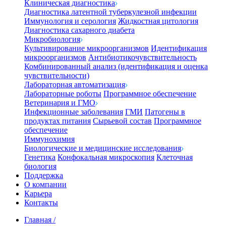
Клиническая диагностика
Диагностика латентной туберкулезной инфекции
Иммунология и серология
Жидкостная цитология
Диагностика сахарного диабета
Микробиология
Культивирование микроорганизмов
Идентификация
микроорганизмов
Антибиотикочувствительность
Комбинированный анализ (идентификация и оценка
чувствительности)
Лабораторная автоматизация
Лабораторные роботы
Программное обеспечение
Ветеринария и ГМО
Инфекционные заболевания
ГМИ
Патогены в
продуктах питания
Сырьевой состав
Программное
обеспечение
Иммунохимия
Биологические и медицинские исследования
Генетика
Конфокальная микроскопия
Клеточная
биология
Поддержка
О компании
Карьера
Контакты
Главная
/