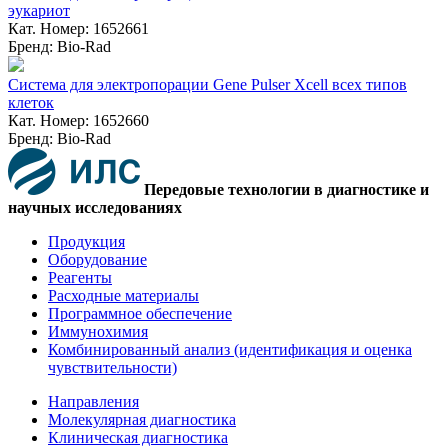
эукариот
Кат. Номер: 1652661
Бренд: Bio-Rad
Система для электропорации Gene Pulser Xcell всех типов
клеток
Кат. Номер: 1652660
Бренд: Bio-Rad
Передовые технологии в диагностике и
научных исследованиях
Продукция
Оборудование
Реагенты
Расходные материалы
Программное обеспечение
Иммунохимия
Комбинированный анализ (идентификация и оценка
чувствительности)
Направления
Молекулярная диагностика
Клиническая диагностика