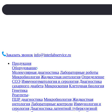
Заказать звонок
info@interlabservice.ru
Продукция
Оборудование
Молекулярная диагностика
Лабораторные роботы
Микробиология
Жидкостная цитология
Определение
СОЭ
Иммуногематология и серология
Диагностика
сахарного диабета
Микроскопия
Клеточная биология
Генетика
Реагенты
ПЦР диагностика
Микробиология
Жидкостная
цитология
Лабораторные контроли
Иммунология и
серология
Диагностика латентной туберкулезной