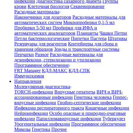
инфекции
Диагностика сахарного диабета
Группы
крови
Клеточная биология
Секвенирование
Расходные материалы
Наконечники для дозаторов
Расходные материалы для
автоматических систем
Микропробирки 0,1-5 мл
Пробирки 5-50 мл
Пробирки для ИФА и
автоматических анализаторов
Планшеты
Чашки Петри
Петли бактериологические
Пипетки Пастера
Штативы
Резервуары для реагентов
Контейнеры для сбора и
хранения образцов
Зонды и транспортные системы
Перчатки
Разное
Расходные материалы для
дезинфекции, стерилизации и утилизации
Программное обеспечение
FRT Manager
КДЛ-МАКС
КДЛ-СПК
Иммунохимия
Направления
Молекулярная диагностика
TORCH-инфекции
Вирусные гепатиты
ВИЧ и ВИЧ-
ассоциированные инфекции
Генетика человека
Герпес-
вирусные инфекции
Гнойно-септические инфекции
Инфекции респираторного тракта
Кишечные инфекции
Нейроинфекции
Особо опасные и природно-очаговые
инфекции
Папилломавирусные инфекции
Туберкулез
Урогенитальные инфекции
Программное обеспечение
Микозы
Генетика
Прочие