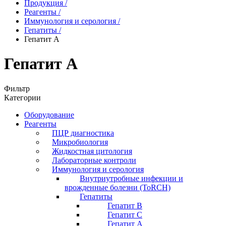
Продукция
/
Реагенты
/
Иммунология и серология
/
Гепатиты
/
Гепатит А
Гепатит А
Фильтр
Категории
Оборудование
Реагенты
ПЦР диагностика
Микробиология
Жидкостная цитология
Лабораторные контроли
Иммунология и серология
Внутриутробные инфекции и
врожденные болезни (ToRCH)
Гепатиты
Гепатит B
Гепатит C
Гепатит А