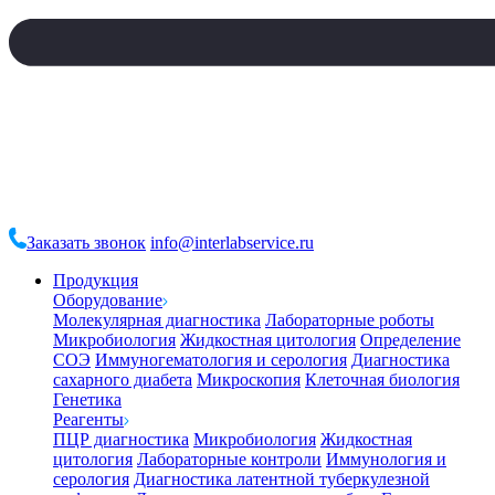
Заказать звонок
info@interlabservice.ru
Продукция
Оборудование
Молекулярная диагностика
Лабораторные роботы
Микробиология
Жидкостная цитология
Определение
СОЭ
Иммуногематология и серология
Диагностика
сахарного диабета
Микроскопия
Клеточная биология
Генетика
Реагенты
ПЦР диагностика
Микробиология
Жидкостная
цитология
Лабораторные контроли
Иммунология и
серология
Диагностика латентной туберкулезной