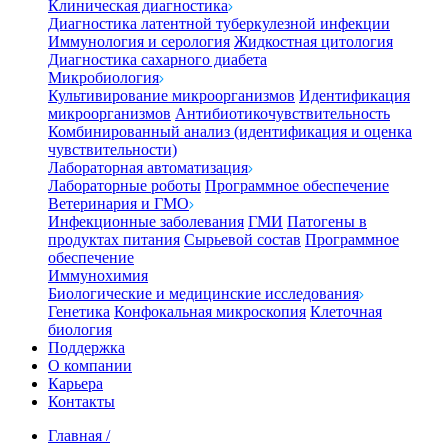
Клиническая диагностика
Диагностика латентной туберкулезной инфекции
Иммунология и серология
Жидкостная цитология
Диагностика сахарного диабета
Микробиология
Культивирование микроорганизмов
Идентификация
микроорганизмов
Антибиотикочувствительность
Комбинированный анализ (идентификация и оценка
чувствительности)
Лабораторная автоматизация
Лабораторные роботы
Программное обеспечение
Ветеринария и ГМО
Инфекционные заболевания
ГМИ
Патогены в
продуктах питания
Сырьевой состав
Программное
обеспечение
Иммунохимия
Биологические и медицинские исследования
Генетика
Конфокальная микроскопия
Клеточная
биология
Поддержка
О компании
Карьера
Контакты
Главная
/