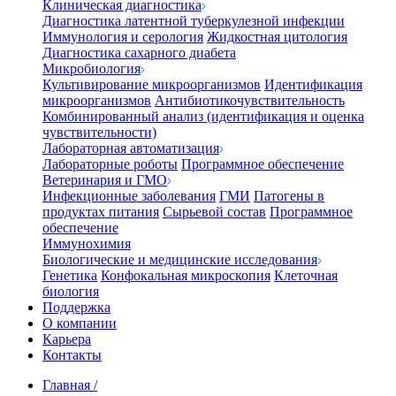
Клиническая диагностика
Диагностика латентной туберкулезной инфекции
Иммунология и серология
Жидкостная цитология
Диагностика сахарного диабета
Микробиология
Культивирование микроорганизмов
Идентификация
микроорганизмов
Антибиотикочувствительность
Комбинированный анализ (идентификация и оценка
чувствительности)
Лабораторная автоматизация
Лабораторные роботы
Программное обеспечение
Ветеринария и ГМО
Инфекционные заболевания
ГМИ
Патогены в
продуктах питания
Сырьевой состав
Программное
обеспечение
Иммунохимия
Биологические и медицинские исследования
Генетика
Конфокальная микроскопия
Клеточная
биология
Поддержка
О компании
Карьера
Контакты
Главная
/