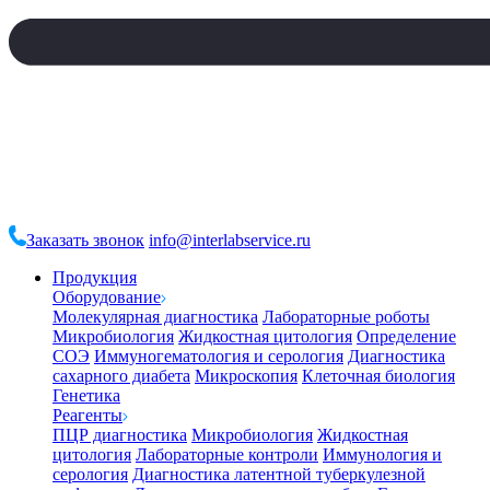
Заказать звонок
info@interlabservice.ru
Продукция
Оборудование
Молекулярная диагностика
Лабораторные роботы
Микробиология
Жидкостная цитология
Определение
СОЭ
Иммуногематология и серология
Диагностика
сахарного диабета
Микроскопия
Клеточная биология
Генетика
Реагенты
ПЦР диагностика
Микробиология
Жидкостная
цитология
Лабораторные контроли
Иммунология и
серология
Диагностика латентной туберкулезной