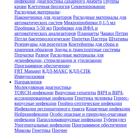
инфекции
Диагностика сахарного диабета
Группы
крови
Клеточная биология
Секвенирование
Расходные материалы
Наконечники для дозаторов
Расходные материалы для
автоматических систем
Микропробирки 0,1-5 мл
Пробирки 5-50 мл
Пробирки для ИФА и
автоматических анализаторов
Планшеты
Чашки Петри
Петли бактериологические
Пипетки Пастера
Штативы
Резервуары для реагентов
Контейнеры для сбора и
хранения образцов
Зонды и транспортные системы
Перчатки
Разное
Расходные материалы для
дезинфекции, стерилизации и утилизации
Программное обеспечение
FRT Manager
КДЛ-МАКС
КДЛ-СПК
Иммунохимия
Направления
Молекулярная диагностика
TORCH-инфекции
Вирусные гепатиты
ВИЧ и ВИЧ-
ассоциированные инфекции
Генетика человека
Герпес-
вирусные инфекции
Гнойно-септические инфекции
Инфекции респираторного тракта
Кишечные инфекции
Нейроинфекции
Особо опасные и природно-очаговые
инфекции
Папилломавирусные инфекции
Туберкулез
Урогенитальные инфекции
Программное обеспечение
Микозы
Генетика
Прочие