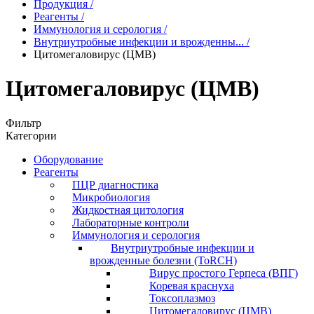
Продукция
/
Реагенты
/
Иммунология и серология
/
Внутриутробные инфекции и врожденны...
/
Цитомегаловирус (ЦМВ)
Цитомегаловирус (ЦМВ)
Фильтр
Категории
Оборудование
Реагенты
ПЦР диагностика
Микробиология
Жидкостная цитология
Лабораторные контроли
Иммунология и серология
Внутриутробные инфекции и
врожденные болезни (ToRCH)
Вирус простого Герпеса (ВПГ)
Коревая краснуха
Токсоплазмоз
Цитомегаловирус (ЦМВ)