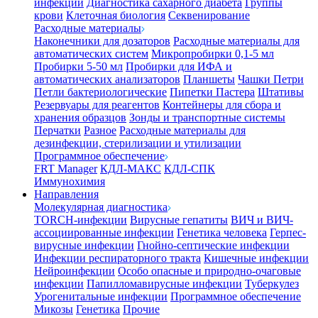
инфекции
Диагностика сахарного диабета
Группы
крови
Клеточная биология
Секвенирование
Расходные материалы
Наконечники для дозаторов
Расходные материалы для
автоматических систем
Микропробирки 0,1-5 мл
Пробирки 5-50 мл
Пробирки для ИФА и
автоматических анализаторов
Планшеты
Чашки Петри
Петли бактериологические
Пипетки Пастера
Штативы
Резервуары для реагентов
Контейнеры для сбора и
хранения образцов
Зонды и транспортные системы
Перчатки
Разное
Расходные материалы для
дезинфекции, стерилизации и утилизации
Программное обеспечение
FRT Manager
КДЛ-МАКС
КДЛ-СПК
Иммунохимия
Направления
Молекулярная диагностика
TORCH-инфекции
Вирусные гепатиты
ВИЧ и ВИЧ-
ассоциированные инфекции
Генетика человека
Герпес-
вирусные инфекции
Гнойно-септические инфекции
Инфекции респираторного тракта
Кишечные инфекции
Нейроинфекции
Особо опасные и природно-очаговые
инфекции
Папилломавирусные инфекции
Туберкулез
Урогенитальные инфекции
Программное обеспечение
Микозы
Генетика
Прочие