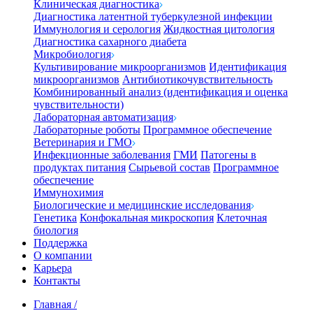
Клиническая диагностика
Диагностика латентной туберкулезной инфекции
Иммунология и серология
Жидкостная цитология
Диагностика сахарного диабета
Микробиология
Культивирование микроорганизмов
Идентификация
микроорганизмов
Антибиотикочувствительность
Комбинированный анализ (идентификация и оценка
чувствительности)
Лабораторная автоматизация
Лабораторные роботы
Программное обеспечение
Ветеринария и ГМО
Инфекционные заболевания
ГМИ
Патогены в
продуктах питания
Сырьевой состав
Программное
обеспечение
Иммунохимия
Биологические и медицинские исследования
Генетика
Конфокальная микроскопия
Клеточная
биология
Поддержка
О компании
Карьера
Контакты
Главная
/