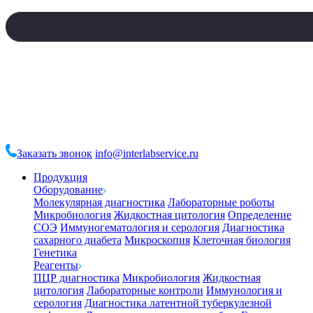
Заказать звонок
info@interlabservice.ru
Продукция
Оборудование
Молекулярная диагностика
Лабораторные роботы
Микробиология
Жидкостная цитология
Определение
СОЭ
Иммуногематология и серология
Диагностика
сахарного диабета
Микроскопия
Клеточная биология
Генетика
Реагенты
ПЦР диагностика
Микробиология
Жидкостная
цитология
Лабораторные контроли
Иммунология и
серология
Диагностика латентной туберкулезной