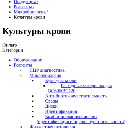
Продукция
/
Реагенты
/
Микробиология
/
Культуры крови
Культуры крови
Фильтр
Категории
Оборудование
Реагенты
ПЦР диагностика
Микробиология
Культуры крови
Расходные материалы для
BC60&BC120
Антибиотикочувствительность
Среды
Диски
Идентификация
Комбинированный анализ
(идентификация и оценка чувствительности)
Жидкостная цитология