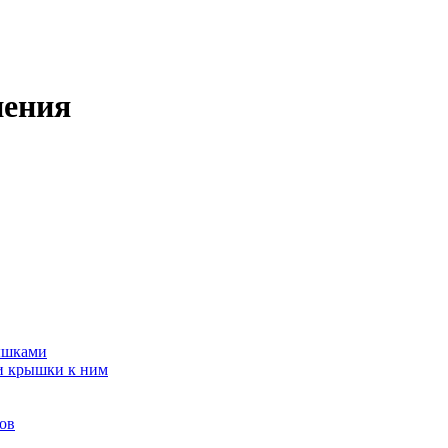
нения
ышками
и крышки к ним
ов