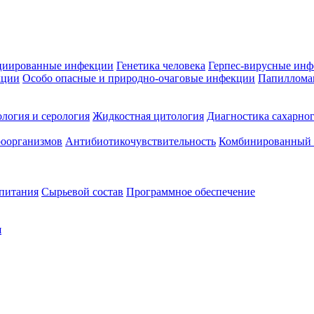
циированные инфекции
Генетика человека
Герпес-вирусные ин
кции
Особо опасные и природно-очаговые инфекции
Папиллома
логия и серология
Жидкостная цитология
Диагностика сахарног
оорганизмов
Антибиотикочувствительность
Комбинированный а
 питания
Сырьевой состав
Программное обеспечение
я