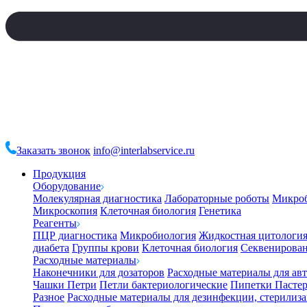
Заказать звонок
info@interlabservice.ru
Продукция
Оборудование
Молекулярная диагностика
Лабораторные роботы
Микро
Микроскопия
Клеточная биология
Генетика
Реагенты
ПЦР диагностика
Микробиология
Жидкостная цитологи
диабета
Группы крови
Клеточная биология
Секвенирова
Расходные материалы
Наконечники для дозаторов
Расходные материалы для ав
Чашки Петри
Петли бактериологические
Пипетки Пастер
Разное
Расходные материалы для дезинфекции, стерилиз