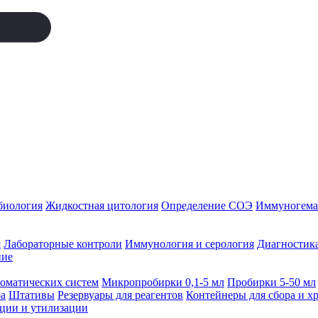
биология
Жидкостная цитология
Определение СОЭ
Иммуногемат
я
Лабораторные контроли
Иммунология и серология
Диагностика
ние
томатических систем
Микропробирки 0,1-5 мл
Пробирки 5-50 мл
а
Штативы
Резервуары для реагентов
Контейнеры для сбора и х
ации и утилизации