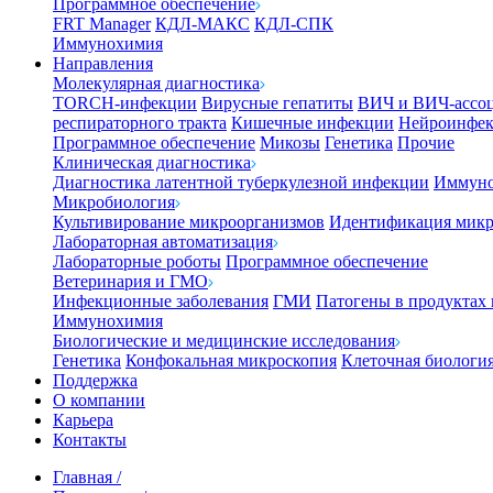
Программное обеспечение
FRT Manager
КДЛ-МАКС
КДЛ-СПК
Иммунохимия
Направления
Молекулярная диагностика
TORCH-инфекции
Вирусные гепатиты
ВИЧ и ВИЧ-ассо
респираторного тракта
Кишечные инфекции
Нейроинфе
Программное обеспечение
Микозы
Генетика
Прочие
Клиническая диагностика
Диагностика латентной туберкулезной инфекции
Иммуно
Микробиология
Культивирование микроорганизмов
Идентификация микр
Лабораторная автоматизация
Лабораторные роботы
Программное обеспечение
Ветеринария и ГМО
Инфекционные заболевания
ГМИ
Патогены в продуктах
Иммунохимия
Биологические и медицинские исследования
Генетика
Конфокальная микроскопия
Клеточная биологи
Поддержка
О компании
Карьера
Контакты
Главная
/