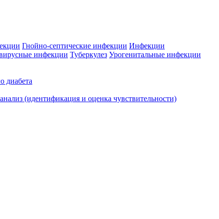
фекции
Гнойно-септические инфекции
Инфекции
вирусные инфекции
Туберкулез
Урогенитальные инфекции
о диабета
нализ (идентификация и оценка чувствительности)