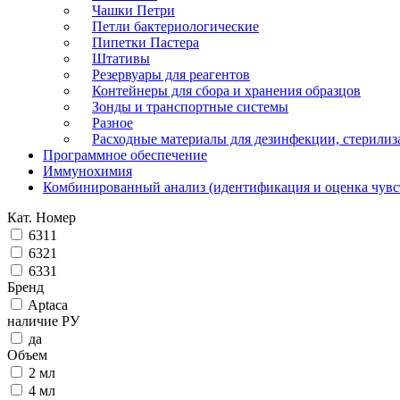
Чашки Петри
Петли бактериологические
Пипетки Пастера
Штативы
Резервуары для реагентов
Контейнеры для сбора и хранения образцов
Зонды и транспортные системы
Разное
Расходные материалы для дезинфекции, стерилиз
Программное обеспечение
Иммунохимия
Комбинированный анализ (идентификация и оценка чувс
Кат. Номер
6311
6321
6331
Бренд
Aptaca
наличие РУ
да
Объем
2 мл
4 мл