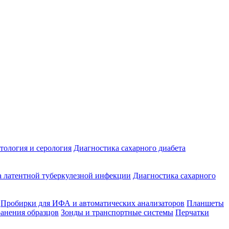
ология и серология
Диагностика сахарного диабета
 латентной туберкулезной инфекции
Диагностика сахарного
Пробирки для ИФА и автоматических анализаторов
Планшеты
ранения образцов
Зонды и транспортные системы
Перчатки