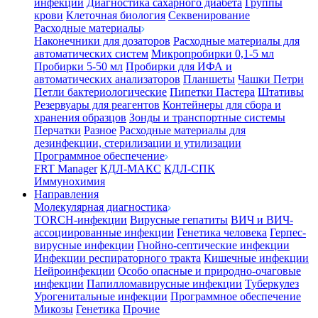
инфекции
Диагностика сахарного диабета
Группы
крови
Клеточная биология
Секвенирование
Расходные материалы
Наконечники для дозаторов
Расходные материалы для
автоматических систем
Микропробирки 0,1-5 мл
Пробирки 5-50 мл
Пробирки для ИФА и
автоматических анализаторов
Планшеты
Чашки Петри
Петли бактериологические
Пипетки Пастера
Штативы
Резервуары для реагентов
Контейнеры для сбора и
хранения образцов
Зонды и транспортные системы
Перчатки
Разное
Расходные материалы для
дезинфекции, стерилизации и утилизации
Программное обеспечение
FRT Manager
КДЛ-МАКС
КДЛ-СПК
Иммунохимия
Направления
Молекулярная диагностика
TORCH-инфекции
Вирусные гепатиты
ВИЧ и ВИЧ-
ассоциированные инфекции
Генетика человека
Герпес-
вирусные инфекции
Гнойно-септические инфекции
Инфекции респираторного тракта
Кишечные инфекции
Нейроинфекции
Особо опасные и природно-очаговые
инфекции
Папилломавирусные инфекции
Туберкулез
Урогенитальные инфекции
Программное обеспечение
Микозы
Генетика
Прочие