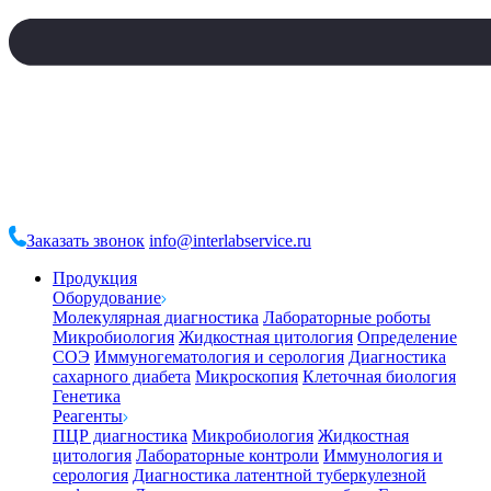
Заказать звонок
info@interlabservice.ru
Продукция
Оборудование
Молекулярная диагностика
Лабораторные роботы
Микробиология
Жидкостная цитология
Определение
СОЭ
Иммуногематология и серология
Диагностика
сахарного диабета
Микроскопия
Клеточная биология
Генетика
Реагенты
ПЦР диагностика
Микробиология
Жидкостная
цитология
Лабораторные контроли
Иммунология и
серология
Диагностика латентной туберкулезной