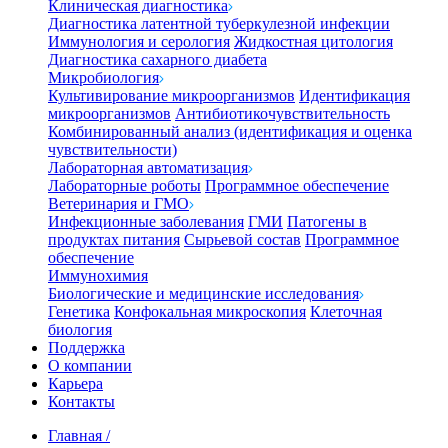
Клиническая диагностика
Диагностика латентной туберкулезной инфекции
Иммунология и серология
Жидкостная цитология
Диагностика сахарного диабета
Микробиология
Культивирование микроорганизмов
Идентификация
микроорганизмов
Антибиотикочувствительность
Комбинированный анализ (идентификация и оценка
чувствительности)
Лабораторная автоматизация
Лабораторные роботы
Программное обеспечение
Ветеринария и ГМО
Инфекционные заболевания
ГМИ
Патогены в
продуктах питания
Сырьевой состав
Программное
обеспечение
Иммунохимия
Биологические и медицинские исследования
Генетика
Конфокальная микроскопия
Клеточная
биология
Поддержка
О компании
Карьера
Контакты
Главная
/