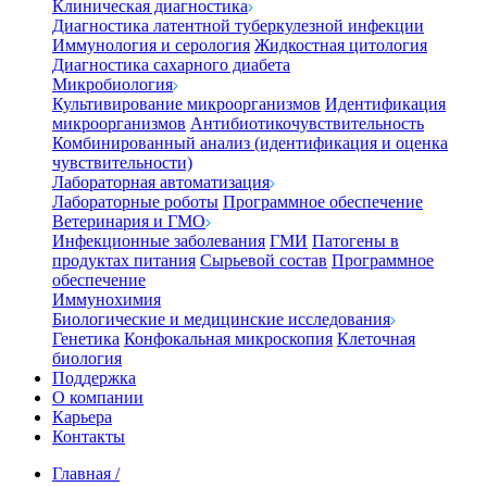
Клиническая диагностика
Диагностика латентной туберкулезной инфекции
Иммунология и серология
Жидкостная цитология
Диагностика сахарного диабета
Микробиология
Культивирование микроорганизмов
Идентификация
микроорганизмов
Антибиотикочувствительность
Комбинированный анализ (идентификация и оценка
чувствительности)
Лабораторная автоматизация
Лабораторные роботы
Программное обеспечение
Ветеринария и ГМО
Инфекционные заболевания
ГМИ
Патогены в
продуктах питания
Сырьевой состав
Программное
обеспечение
Иммунохимия
Биологические и медицинские исследования
Генетика
Конфокальная микроскопия
Клеточная
биология
Поддержка
О компании
Карьера
Контакты
Главная
/