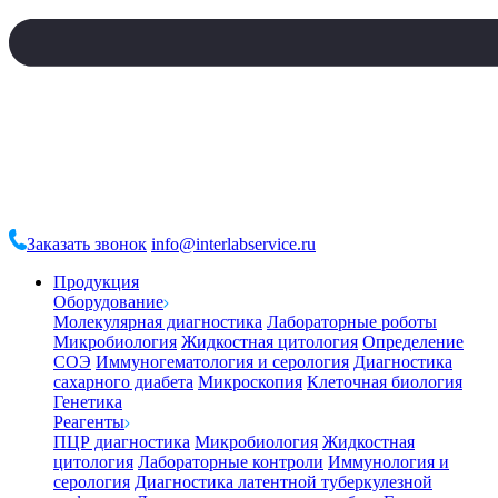
Заказать звонок
info@interlabservice.ru
Продукция
Оборудование
Молекулярная диагностика
Лабораторные роботы
Микробиология
Жидкостная цитология
Определение
СОЭ
Иммуногематология и серология
Диагностика
сахарного диабета
Микроскопия
Клеточная биология
Генетика
Реагенты
ПЦР диагностика
Микробиология
Жидкостная
цитология
Лабораторные контроли
Иммунология и
серология
Диагностика латентной туберкулезной