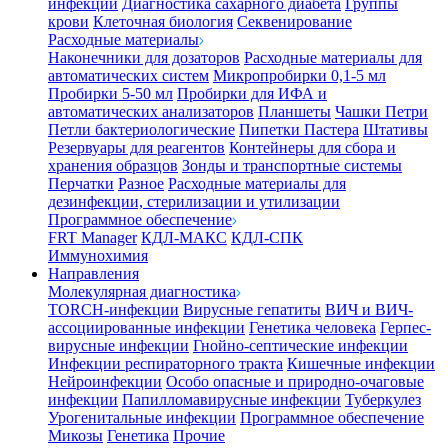
инфекции
Диагностика сахарного диабета
Группы
крови
Клеточная биология
Секвенирование
Расходные материалы
Наконечники для дозаторов
Расходные материалы для
автоматических систем
Микропробирки 0,1-5 мл
Пробирки 5-50 мл
Пробирки для ИФА и
автоматических анализаторов
Планшеты
Чашки Петри
Петли бактериологические
Пипетки Пастера
Штативы
Резервуары для реагентов
Контейнеры для сбора и
хранения образцов
Зонды и транспортные системы
Перчатки
Разное
Расходные материалы для
дезинфекции, стерилизации и утилизации
Программное обеспечение
FRT Manager
КДЛ-МАКС
КДЛ-СПК
Иммунохимия
Направления
Молекулярная диагностика
TORCH-инфекции
Вирусные гепатиты
ВИЧ и ВИЧ-
ассоциированные инфекции
Генетика человека
Герпес-
вирусные инфекции
Гнойно-септические инфекции
Инфекции респираторного тракта
Кишечные инфекции
Нейроинфекции
Особо опасные и природно-очаговые
инфекции
Папилломавирусные инфекции
Туберкулез
Урогенитальные инфекции
Программное обеспечение
Микозы
Генетика
Прочие