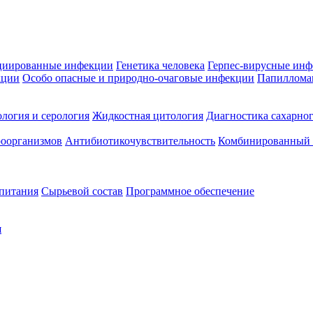
циированные инфекции
Генетика человека
Герпес-вирусные ин
кции
Особо опасные и природно-очаговые инфекции
Папиллома
логия и серология
Жидкостная цитология
Диагностика сахарног
оорганизмов
Антибиотикочувствительность
Комбинированный а
 питания
Сырьевой состав
Программное обеспечение
я