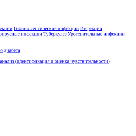
фекции
Гнойно-септические инфекции
Инфекции
вирусные инфекции
Туберкулез
Урогенитальные инфекции
о диабета
нализ (идентификация и оценка чувствительности)