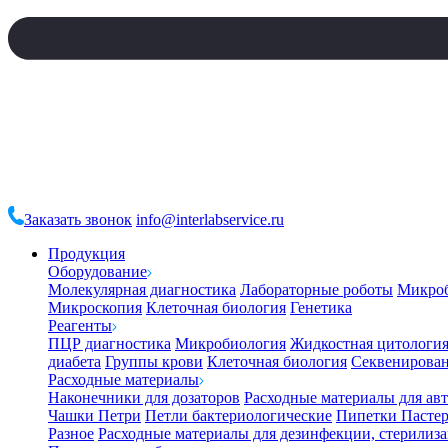
Заказать звонок
info@interlabservice.ru
Продукция
Оборудование
Молекулярная диагностика
Лабораторные роботы
Микро
Микроскопия
Клеточная биология
Генетика
Реагенты
ПЦР диагностика
Микробиология
Жидкостная цитологи
диабета
Группы крови
Клеточная биология
Секвенирова
Расходные материалы
Наконечники для дозаторов
Расходные материалы для ав
Чашки Петри
Петли бактериологические
Пипетки Пастер
Разное
Расходные материалы для дезинфекции, стерилиз