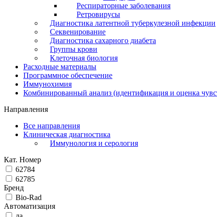
Респираторные заболевания
Ретровирусы
Диагностика латентной туберкулезной инфекции
Секвенирование
Диагностика сахарного диабета
Группы крови
Клеточная биология
Расходные материалы
Программное обеспечение
Иммунохимия
Комбинированный анализ (идентификация и оценка чувс
Направления
Все направления
Клиническая диагностика
Иммунология и серология
Кат. Номер
62784
62785
Бренд
Bio-Rad
Автоматизация
да