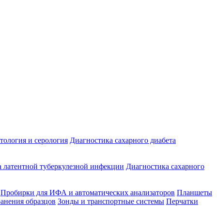
ология и серология
Диагностика сахарного диабета
 латентной туберкулезной инфекции
Диагностика сахарного
Пробирки для ИФА и автоматических анализаторов
Планшеты
ранения образцов
Зонды и транспортные системы
Перчатки