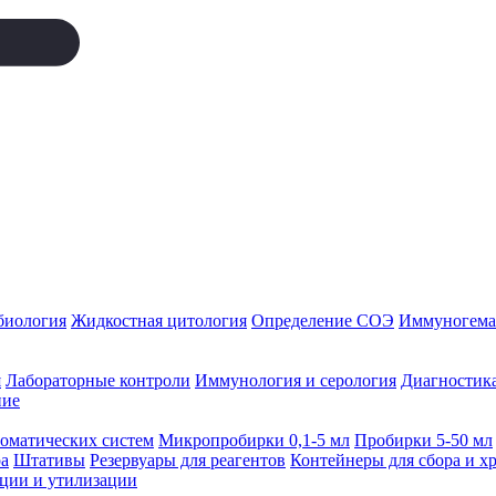
биология
Жидкостная цитология
Определение СОЭ
Иммуногемат
я
Лабораторные контроли
Иммунология и серология
Диагностика
ние
томатических систем
Микропробирки 0,1-5 мл
Пробирки 5-50 мл
а
Штативы
Резервуары для реагентов
Контейнеры для сбора и х
ации и утилизации