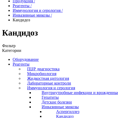
Продукция
/
Реагенты
/
Иммунология и серология
/
Инвазивные микозы
/
Кандидоз
Кандидоз
Фильтр
Категории
Оборудование
Реагенты
ПЦР диагностика
Микробиология
Жидкостная цитология
Лабораторные контроли
Иммунология и серология
Внутриутробные инфекции и врожденны
Гепатиты
Детские болезни
Инвазивные микозы
Аспергиллез
Кандидоз