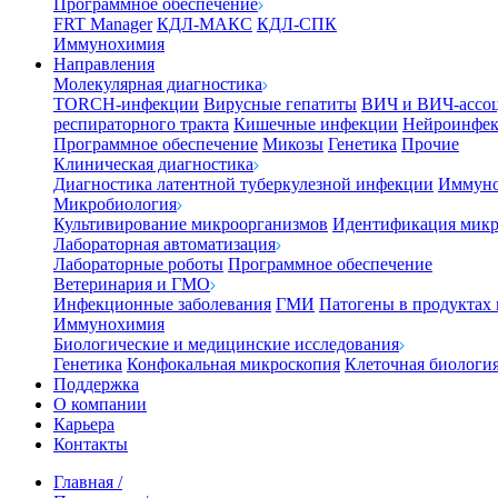
Программное обеспечение
FRT Manager
КДЛ-МАКС
КДЛ-СПК
Иммунохимия
Направления
Молекулярная диагностика
TORCH-инфекции
Вирусные гепатиты
ВИЧ и ВИЧ-ассо
респираторного тракта
Кишечные инфекции
Нейроинфе
Программное обеспечение
Микозы
Генетика
Прочие
Клиническая диагностика
Диагностика латентной туберкулезной инфекции
Иммуно
Микробиология
Культивирование микроорганизмов
Идентификация микр
Лабораторная автоматизация
Лабораторные роботы
Программное обеспечение
Ветеринария и ГМО
Инфекционные заболевания
ГМИ
Патогены в продуктах
Иммунохимия
Биологические и медицинские исследования
Генетика
Конфокальная микроскопия
Клеточная биологи
Поддержка
О компании
Карьера
Контакты
Главная
/