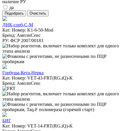
наличие РУ
да
ДНК-сорб-С-М
Кат. Номер: K1-6-50-Mod
Бренд: АмплиСенс
РУ: ФСР 2007/00183
Горбуша-Кета-Нерка
Кат. Номер: VET-43-FRT(RG,iQ)-K
Бренд: АмплиСенс
БИГ
Кат. Номер: VET-14-FRT(RG,iQ)-K