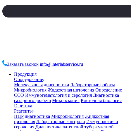
Заказать звонок
info@interlabservice.ru
Продукция
Оборудование
Молекулярная диагностика
Лабораторные роботы
Микробиология
Жидкостная цитология
Определение
СОЭ
Иммуногематология и серология
Диагностика
сахарного диабета
Микроскопия
Клеточная биология
Генетика
Реагенты
ПЦР диагностика
Микробиология
Жидкостная
цитология
Лабораторные контроли
Иммунология и
серология
Диагностика латентной туберкулезной