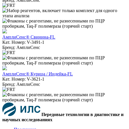
Бренд: АмплиСенс
АмплиСенс® Свинина-FL
Кат. Номер: V-3491-1
Бренд: АмплиСенс
АмплиСенс® Курица / Индейка-FL
Кат. Номер: V-3621-1
Бренд: АмплиСенс
Передовые технологии в диагностике и
научных исследованиях