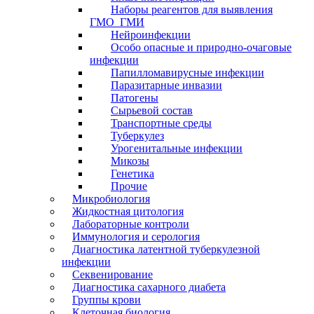
Наборы реагентов для выявления
ГМО_ГМИ
Нейроинфекции
Особо опасные и природно-очаговые
инфекции
Папилломавирусные инфекции
Паразитарные инвазии
Патогены
Сырьевой состав
Транспортные среды
Туберкулез
Урогенитальные инфекции
Микозы
Генетика
Прочие
Микробиология
Жидкостная цитология
Лабораторные контроли
Иммунология и серология
Диагностика латентной туберкулезной
инфекции
Секвенирование
Диагностика сахарного диабета
Группы крови
Клеточная биология