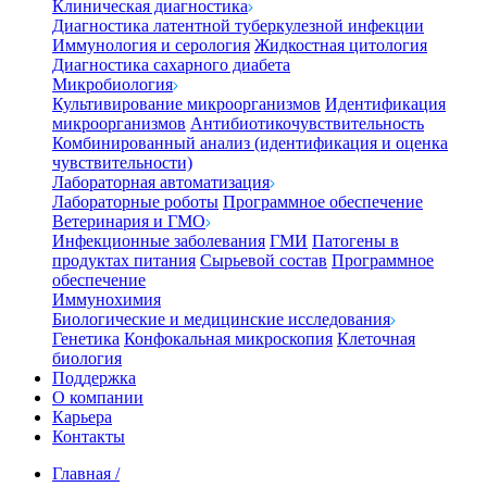
Клиническая диагностика
Диагностика латентной туберкулезной инфекции
Иммунология и серология
Жидкостная цитология
Диагностика сахарного диабета
Микробиология
Культивирование микроорганизмов
Идентификация
микроорганизмов
Антибиотикочувствительность
Комбинированный анализ (идентификация и оценка
чувствительности)
Лабораторная автоматизация
Лабораторные роботы
Программное обеспечение
Ветеринария и ГМО
Инфекционные заболевания
ГМИ
Патогены в
продуктах питания
Сырьевой состав
Программное
обеспечение
Иммунохимия
Биологические и медицинские исследования
Генетика
Конфокальная микроскопия
Клеточная
биология
Поддержка
О компании
Карьера
Контакты
Главная
/