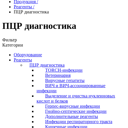
Продукция
/
Реагенты
/
ПЦР диагностика
ПЦР диагностика
Фильтр
Категории
Оборудование
Реагенты
ПЦР диагностика
TORCH-инфекции
Ветеринария
Вирусные гепатиты
ВИЧ и ВИЧ-ассоциированные
инфекции
Выделение и очистка нуклеиновых
кислот и белков
Герпес-вирусные инфекции
Гнойно-септические инфекции
Дополнительные реагенты
Инфекции респираторного тракта
Кишечные инфекции