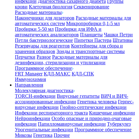
инфекции
Диагностика сахарного диабета
Группы
крови
Клеточная биология
Секвенирование
Расходные материалы
Наконечники для дозаторов
Расходные материалы для
автоматических систем
Микропробирки 0,1-5 мл
Пробирки 5-50 мл
Пробирки для ИФА и
автоматических анализаторов
Планшеты
Чашки Петри
Петли бактериологические
Пипетки Пастера
Штативы
Резервуары для реагентов
Контейнеры для сбора и
хранения образцов
Зонды и транспортные системы
Перчатки
Разное
Расходные материалы для
дезинфекции, стерилизации и утилизации
Программное обеспечение
FRT Manager
КДЛ-МАКС
КДЛ-СПК
Иммунохимия
Направления
Молекулярная диагностика
TORCH-инфекции
Вирусные гепатиты
ВИЧ и ВИЧ-
ассоциированные инфекции
Генетика человека
Герпес-
вирусные инфекции
Гнойно-септические инфекции
Инфекции респираторного тракта
Кишечные инфекции
Нейроинфекции
Особо опасные и природно-очаговые
инфекции
Папилломавирусные инфекции
Туберкулез
Урогенитальные инфекции
Программное обеспечение
Микозы
Генетика
Прочие