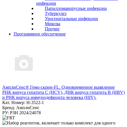
инфекции
Папилломавирусные инфекции
Туберкулез
Урогенитальные инфекции
Микозы
Прочие
Программное обеспечение
АмплиСенс® Гемо-скрин-FL. Одновременное выявление
РНК вируса гепатита С (HCV), ДНК вируса гепатита B (HBV)
и РНК вируса иммунодефицита человека (HIV).
Кат. Номер: H-3522-1
Бренд: АмплиСенс
РУ: РЗН 2024/24078