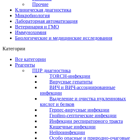
Прочие
Клиническая диагностика
Микробиология
Лабораторная автоматизация
Ветеринария и ГМО
Иммунохимия
Биологические и медицинские исследования
Категории
Все категории
Реагенты
ПЦР диагностика
TORCH-инфекции
Вирусные гепатиты
ВИЧ и ВИЧ-ассоциированные
инфекции
Выделение и очистка нуклеиновых
кислот и белков
Герпес-вирусные инфекции
Гнойно-септические инфекции
Инфекции респираторного тракта
Кишечные инфекции
Нейроинфекции
Особо опасные и природно-очаговые