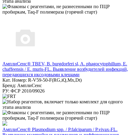
АмплиСенс® TBEV, B. burgdorferi sl, A. phagocytophillum, E.
chaffeensis / E. muris-FL. Выявление возбудителей инфекций,
передающихся иксодовыми клещами
Кат. Номер: R-V59-50-F(RG,iQ,Mx,Dt)
Бренд: АмплиСенс
РУ: ФСР 2010/09026
АмплиСенс® Plasmodium spp. / P.falciparum / P.vivax-FL.
Выявление малярийных плазмодиев и дифференциация