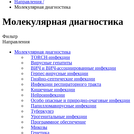
Направления
/
Молекулярная диагностика
Молекулярная диагностика
Фильтр
Направления
Молекулярная диагностика
TORCH-инфекции
Вирусные гепатиты
ВИЧ и ВИЧ-ассоциированные инфекции
Герпес-вирусные инфекции
Гнойно-септические инфекции
Инфекции респираторного тракта
Кишечные инфекции
Нейроинфекции
Особо опасные и природно-очаговые инфекции
Папилломавирусные инфекции
Туберкулез
Урогенитальные инфекции
Программное обеспечение
Микозы
Генетика