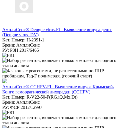
АмплиСенс® Dengue virus-FL. Выявление вируса денге
(Dengue virus, DV)
Кат. Номер: Н-2391-1
Бренд: АмплиСенс
РУ: РЗН 2017/6465
АмплиСенс® CCHFV-FL. Выявление вируса Крымской-
Конго геморрагической лихорадки (CCHFV)
Кат. Номер: R-V22-50-F(RG,iQ,Mx,Dt)
Бренд: АмплиСенс
РУ: ФСР 2012/12997