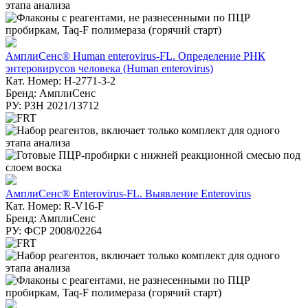
АмплиСенс® Human enterovirus-FL. Определение РНК
энтеровирусов человека (Human enterovirus)
Кат. Номер: H-2771-3-2
Бренд: АмплиСенс
РУ: РЗН 2021/13712
АмплиСенс® Enterovirus-FL. Выявление Enterovirus
Кат. Номер: R-V16-F
Бренд: АмплиСенс
РУ: ФСР 2008/02264