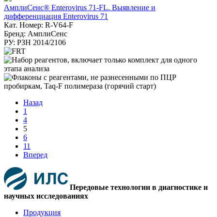
АмплиСенс® Enterovirus 71-FL. Выявление и
дифференциация Enterovirus 71
Кат. Номер: R-V64-F
Бренд: АмплиСенс
РУ: РЗН 2014/2106
Назад
1
4
5
6
11
Вперед
Передовые технологии в диагностике и
научных исследованиях
Продукция