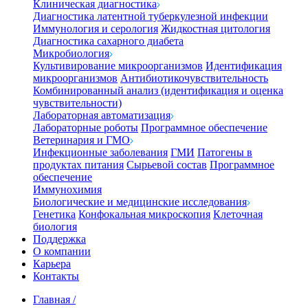
Клиническая диагностика
Диагностика латентной туберкулезной инфекции
Иммунология и серология
Жидкостная цитология
Диагностика сахарного диабета
Микробиология
Культивирование микроорганизмов
Идентификация
микроорганизмов
Антибиотикочувствительность
Комбинированный анализ (идентификация и оценка
чувствительности)
Лабораторная автоматизация
Лабораторные роботы
Программное обеспечение
Ветеринария и ГМО
Инфекционные заболевания
ГМИ
Патогены в
продуктах питания
Сырьевой состав
Программное
обеспечение
Иммунохимия
Биологические и медицинские исследования
Генетика
Конфокальная микроскопия
Клеточная
биология
Поддержка
О компании
Карьера
Контакты
Главная
/