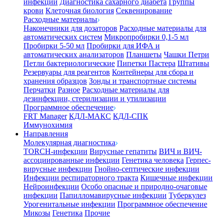
инфекции
Диагностика сахарного диабета
Группы
крови
Клеточная биология
Секвенирование
Расходные материалы
Наконечники для дозаторов
Расходные материалы для
автоматических систем
Микропробирки 0,1-5 мл
Пробирки 5-50 мл
Пробирки для ИФА и
автоматических анализаторов
Планшеты
Чашки Петри
Петли бактериологические
Пипетки Пастера
Штативы
Резервуары для реагентов
Контейнеры для сбора и
хранения образцов
Зонды и транспортные системы
Перчатки
Разное
Расходные материалы для
дезинфекции, стерилизации и утилизации
Программное обеспечение
FRT Manager
КДЛ-МАКС
КДЛ-СПК
Иммунохимия
Направления
Молекулярная диагностика
TORCH-инфекции
Вирусные гепатиты
ВИЧ и ВИЧ-
ассоциированные инфекции
Генетика человека
Герпес-
вирусные инфекции
Гнойно-септические инфекции
Инфекции респираторного тракта
Кишечные инфекции
Нейроинфекции
Особо опасные и природно-очаговые
инфекции
Папилломавирусные инфекции
Туберкулез
Урогенитальные инфекции
Программное обеспечение
Микозы
Генетика
Прочие