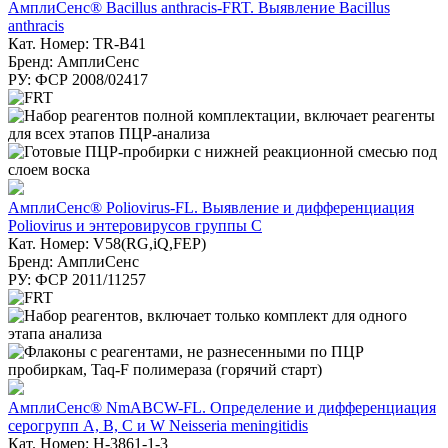
АмплиСенс® Bacillus anthracis-FRT. Выявление Bacillus
anthracis
Кат. Номер: TR-B41
Бренд: АмплиСенс
РУ: ФСР 2008/02417
АмплиСенс® Poliovirus-FL. Выявление и дифференциация
Poliovirus и энтеровирусов группы C
Кат. Номер: V58(RG,iQ,FEP)
Бренд: АмплиСенс
РУ: ФСР 2011/11257
АмплиСенс® NmABCW-FL. Определение и дифференциация
серогрупп A, B, C и W Neisseria meningitidis
Кат. Номер: H-3861-1-3