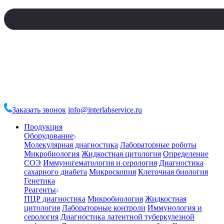
Заказать звонок
info@interlabservice.ru
Продукция
Оборудование
Молекулярная диагностика
Лабораторные роботы
Микробиология
Жидкостная цитология
Определение
СОЭ
Иммуногематология и серология
Диагностика
сахарного диабета
Микроскопия
Клеточная биология
Генетика
Реагенты
ПЦР диагностика
Микробиология
Жидкостная
цитология
Лабораторные контроли
Иммунология и
серология
Диагностика латентной туберкулезной