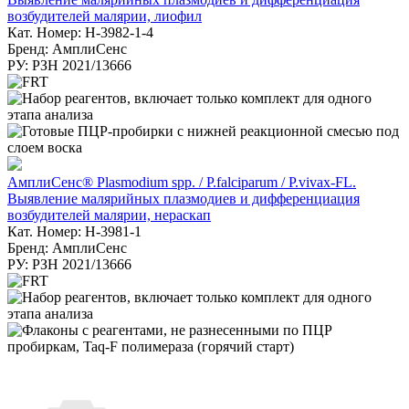
возбудителей малярии, лиофил
Кат. Номер: H-3982-1-4
Бренд: АмплиСенс
РУ: РЗН 2021/13666
АмплиСенс® Plasmodium spp. / P.falciparum / P.vivax-FL.
Выявление малярийных плазмодиев и дифференциация
возбудителей малярии, нераскап
Кат. Номер: H-3981-1
Бренд: АмплиСенс
РУ: РЗН 2021/13666