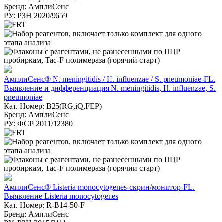
Бренд: АмплиСенс
РУ: РЗН 2020/9659
АмплиСенс® N. meningitidis / H. influenzae / S. pneumoniae-FL.
Выявление и дифференциация N. meningitidis, H. influenzae, S.
pneumoniae
Кат. Номер: B25(RG,iQ,FEP)
Бренд: АмплиСенс
РУ: ФСР 2011/12380
АмплиСенс® Listeria monocytogenes-скрин/монитор-FL.
Выявление Listeria monocytogenes
Кат. Номер: R-B14-50-F
Бренд: АмплиСенс