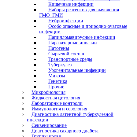
Кишечные инфекции
Наборы реагентов для выявления
ГМО_ГМИ
Нейроинфекции
Особо опасные и природно-очаговые
инфекции
Папилломавирусные инфекции
Паразитарные инвазии
Патогены
Сырьевой состав
Транспортные среды
Туберкулез
Урогенитальные инфекции
Микозы
Генетика
Прочие
Микробиология
Жидкостная цитология
Лабораторные контроли
Иммунология и серология
Диагностика латентной туберкулезной
инфекции
Секвенирование
Диагностика сахарного диабета
Группы крови