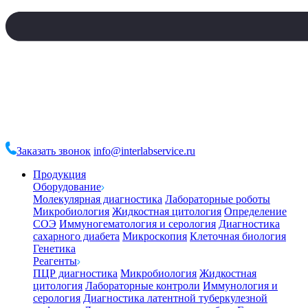
Заказать звонок
info@interlabservice.ru
Продукция
Оборудование
Молекулярная диагностика
Лабораторные роботы
Микробиология
Жидкостная цитология
Определение
СОЭ
Иммуногематология и серология
Диагностика
сахарного диабета
Микроскопия
Клеточная биология
Генетика
Реагенты
ПЦР диагностика
Микробиология
Жидкостная
цитология
Лабораторные контроли
Иммунология и
серология
Диагностика латентной туберкулезной