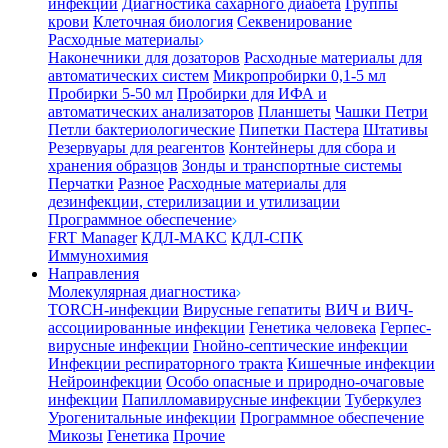
инфекции
Диагностика сахарного диабета
Группы
крови
Клеточная биология
Секвенирование
Расходные материалы
Наконечники для дозаторов
Расходные материалы для
автоматических систем
Микропробирки 0,1-5 мл
Пробирки 5-50 мл
Пробирки для ИФА и
автоматических анализаторов
Планшеты
Чашки Петри
Петли бактериологические
Пипетки Пастера
Штативы
Резервуары для реагентов
Контейнеры для сбора и
хранения образцов
Зонды и транспортные системы
Перчатки
Разное
Расходные материалы для
дезинфекции, стерилизации и утилизации
Программное обеспечение
FRT Manager
КДЛ-МАКС
КДЛ-СПК
Иммунохимия
Направления
Молекулярная диагностика
TORCH-инфекции
Вирусные гепатиты
ВИЧ и ВИЧ-
ассоциированные инфекции
Генетика человека
Герпес-
вирусные инфекции
Гнойно-септические инфекции
Инфекции респираторного тракта
Кишечные инфекции
Нейроинфекции
Особо опасные и природно-очаговые
инфекции
Папилломавирусные инфекции
Туберкулез
Урогенитальные инфекции
Программное обеспечение
Микозы
Генетика
Прочие