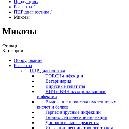
Продукция
/
Реагенты
/
ПЦР диагностика
/
Микозы
Микозы
Фильтр
Категории
Оборудование
Реагенты
ПЦР диагностика
TORCH-инфекции
Ветеринария
Вирусные гепатиты
ВИЧ и ВИЧ-ассоциированные
инфекции
Выделение и очистка нуклеиновых
кислот и белков
Герпес-вирусные инфекции
Гнойно-септические инфекции
Дополнительные реагенты
Инфекции респираторного тракта