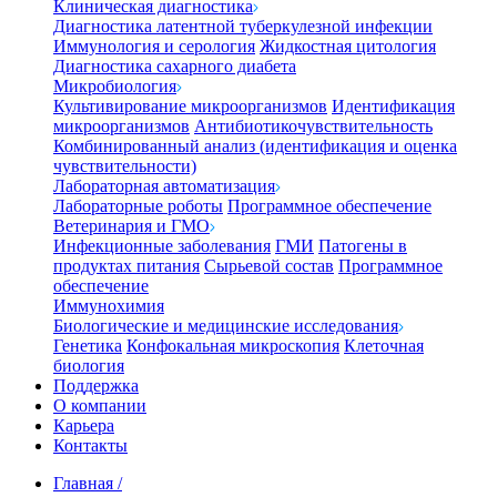
Клиническая диагностика
Диагностика латентной туберкулезной инфекции
Иммунология и серология
Жидкостная цитология
Диагностика сахарного диабета
Микробиология
Культивирование микроорганизмов
Идентификация
микроорганизмов
Антибиотикочувствительность
Комбинированный анализ (идентификация и оценка
чувствительности)
Лабораторная автоматизация
Лабораторные роботы
Программное обеспечение
Ветеринария и ГМО
Инфекционные заболевания
ГМИ
Патогены в
продуктах питания
Сырьевой состав
Программное
обеспечение
Иммунохимия
Биологические и медицинские исследования
Генетика
Конфокальная микроскопия
Клеточная
биология
Поддержка
О компании
Карьера
Контакты
Главная
/