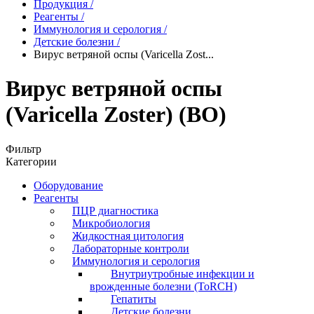
Продукция
/
Реагенты
/
Иммунология и серология
/
Детские болезни
/
Вирус ветряной оспы (Varicella Zost...
Вирус ветряной оспы
(Varicella Zoster) (ВО)
Фильтр
Категории
Оборудование
Реагенты
ПЦР диагностика
Микробиология
Жидкостная цитология
Лабораторные контроли
Иммунология и серология
Внутриутробные инфекции и
врожденные болезни (ToRCH)
Гепатиты
Детские болезни