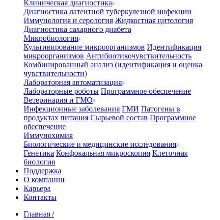
Клиническая диагностика
Диагностика латентной туберкулезной инфекции
Иммунология и серология
Жидкостная цитология
Диагностика сахарного диабета
Микробиология
Культивирование микроорганизмов
Идентификация
микроорганизмов
Антибиотикочувствительность
Комбинированный анализ (идентификация и оценка
чувствительности)
Лабораторная автоматизация
Лабораторные роботы
Программное обеспечение
Ветеринария и ГМО
Инфекционные заболевания
ГМИ
Патогены в
продуктах питания
Сырьевой состав
Программное
обеспечение
Иммунохимия
Биологические и медицинские исследования
Генетика
Конфокальная микроскопия
Клеточная
биология
Поддержка
О компании
Карьера
Контакты
Главная
/