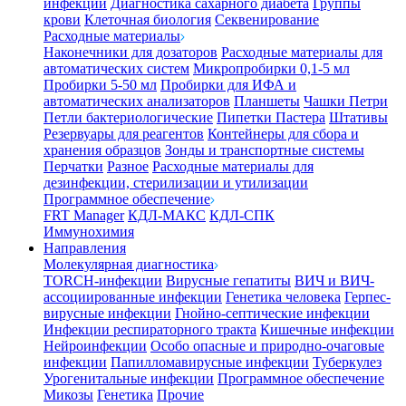
инфекции
Диагностика сахарного диабета
Группы
крови
Клеточная биология
Секвенирование
Расходные материалы
Наконечники для дозаторов
Расходные материалы для
автоматических систем
Микропробирки 0,1-5 мл
Пробирки 5-50 мл
Пробирки для ИФА и
автоматических анализаторов
Планшеты
Чашки Петри
Петли бактериологические
Пипетки Пастера
Штативы
Резервуары для реагентов
Контейнеры для сбора и
хранения образцов
Зонды и транспортные системы
Перчатки
Разное
Расходные материалы для
дезинфекции, стерилизации и утилизации
Программное обеспечение
FRT Manager
КДЛ-МАКС
КДЛ-СПК
Иммунохимия
Направления
Молекулярная диагностика
TORCH-инфекции
Вирусные гепатиты
ВИЧ и ВИЧ-
ассоциированные инфекции
Генетика человека
Герпес-
вирусные инфекции
Гнойно-септические инфекции
Инфекции респираторного тракта
Кишечные инфекции
Нейроинфекции
Особо опасные и природно-очаговые
инфекции
Папилломавирусные инфекции
Туберкулез
Урогенитальные инфекции
Программное обеспечение
Микозы
Генетика
Прочие