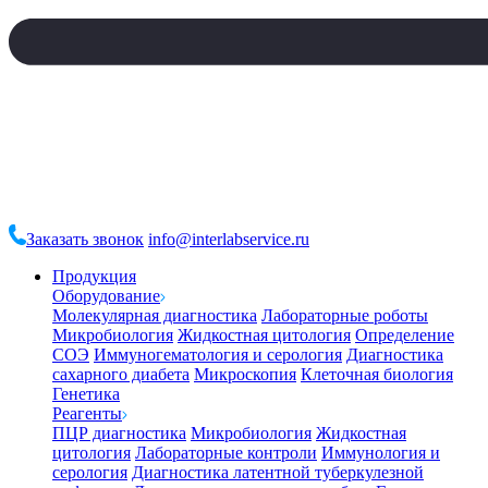
Заказать звонок
info@interlabservice.ru
Продукция
Оборудование
Молекулярная диагностика
Лабораторные роботы
Микробиология
Жидкостная цитология
Определение
СОЭ
Иммуногематология и серология
Диагностика
сахарного диабета
Микроскопия
Клеточная биология
Генетика
Реагенты
ПЦР диагностика
Микробиология
Жидкостная
цитология
Лабораторные контроли
Иммунология и
серология
Диагностика латентной туберкулезной