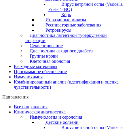
Вирус ветряной оспы (Varicella
Zoster) (ВО)
Корь
Инвазивные микозы
Респираторные заболевания
Ретровирусы
Диагностика латентной туберкулезной
инфекции
Секвенирование
Диагностика сахарного диабета
Группы крови
Клеточная биология
Расходные материалы
Программное обеспечение
Иммунохимия
Комбинированный анализ (идентификация и оценка
чувствительности)
Направления
Все направления
Клиническая диагностика
Иммунология и серология
Детские болезни
Вирус ветряной оспы (Varicella