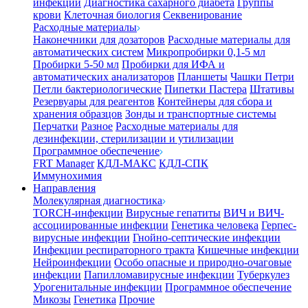
инфекции
Диагностика сахарного диабета
Группы
крови
Клеточная биология
Секвенирование
Расходные материалы
Наконечники для дозаторов
Расходные материалы для
автоматических систем
Микропробирки 0,1-5 мл
Пробирки 5-50 мл
Пробирки для ИФА и
автоматических анализаторов
Планшеты
Чашки Петри
Петли бактериологические
Пипетки Пастера
Штативы
Резервуары для реагентов
Контейнеры для сбора и
хранения образцов
Зонды и транспортные системы
Перчатки
Разное
Расходные материалы для
дезинфекции, стерилизации и утилизации
Программное обеспечение
FRT Manager
КДЛ-МАКС
КДЛ-СПК
Иммунохимия
Направления
Молекулярная диагностика
TORCH-инфекции
Вирусные гепатиты
ВИЧ и ВИЧ-
ассоциированные инфекции
Генетика человека
Герпес-
вирусные инфекции
Гнойно-септические инфекции
Инфекции респираторного тракта
Кишечные инфекции
Нейроинфекции
Особо опасные и природно-очаговые
инфекции
Папилломавирусные инфекции
Туберкулез
Урогенитальные инфекции
Программное обеспечение
Микозы
Генетика
Прочие