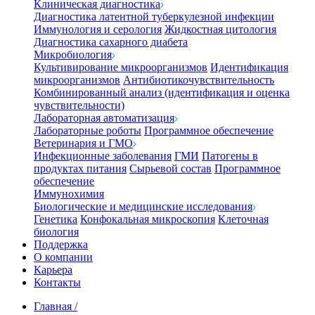
Клиническая диагностика
Диагностика латентной туберкулезной инфекции
Иммунология и серология
Жидкостная цитология
Диагностика сахарного диабета
Микробиология
Культивирование микроорганизмов
Идентификация
микроорганизмов
Антибиотикочувствительность
Комбинированный анализ (идентификация и оценка
чувствительности)
Лабораторная автоматизация
Лабораторные роботы
Программное обеспечение
Ветеринария и ГМО
Инфекционные заболевания
ГМИ
Патогены в
продуктах питания
Сырьевой состав
Программное
обеспечение
Иммунохимия
Биологические и медицинские исследования
Генетика
Конфокальная микроскопия
Клеточная
биология
Поддержка
О компании
Карьера
Контакты
Главная
/