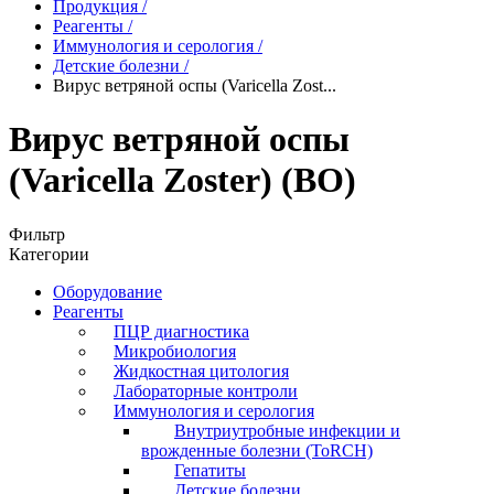
Продукция
/
Реагенты
/
Иммунология и серология
/
Детские болезни
/
Вирус ветряной оспы (Varicella Zost...
Вирус ветряной оспы
(Varicella Zoster) (ВО)
Фильтр
Категории
Оборудование
Реагенты
ПЦР диагностика
Микробиология
Жидкостная цитология
Лабораторные контроли
Иммунология и серология
Внутриутробные инфекции и
врожденные болезни (ToRCH)
Гепатиты
Детские болезни