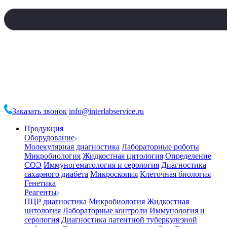
Заказать звонок
info@interlabservice.ru
Продукция
Оборудование
Молекулярная диагностика
Лабораторные роботы
Микробиология
Жидкостная цитология
Определение
СОЭ
Иммуногематология и серология
Диагностика
сахарного диабета
Микроскопия
Клеточная биология
Генетика
Реагенты
ПЦР диагностика
Микробиология
Жидкостная
цитология
Лабораторные контроли
Иммунология и
серология
Диагностика латентной туберкулезной