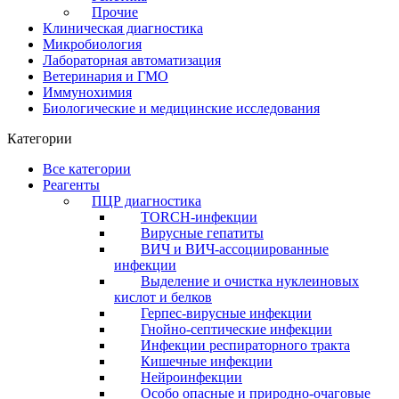
Прочие
Клиническая диагностика
Микробиология
Лабораторная автоматизация
Ветеринария и ГМО
Иммунохимия
Биологические и медицинские исследования
Категории
Все категории
Реагенты
ПЦР диагностика
TORCH-инфекции
Вирусные гепатиты
ВИЧ и ВИЧ-ассоциированные
инфекции
Выделение и очистка нуклеиновых
кислот и белков
Герпес-вирусные инфекции
Гнойно-септические инфекции
Инфекции респираторного тракта
Кишечные инфекции
Нейроинфекции
Особо опасные и природно-очаговые