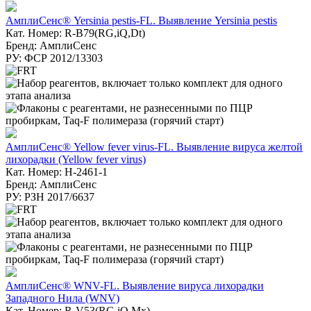
АмплиСенс® Yersinia pestis-FL. Выявление Yersinia pestis
Кат. Номер: R-B79(RG,iQ,Dt)
Бренд: АмплиСенс
РУ: ФСР 2012/13303
АмплиСенс® Yellow fever virus-FL. Выявление вируса желтой
лихорадки (Yellow fever virus)
Кат. Номер: H-2461-1
Бренд: АмплиСенс
РУ: РЗН 2017/6637
АмплиСенс® WNV-FL. Выявление вируса лихорадки
Западного Нила (WNV)
Кат. Номер: R-V53(RG,iQ,Mx)