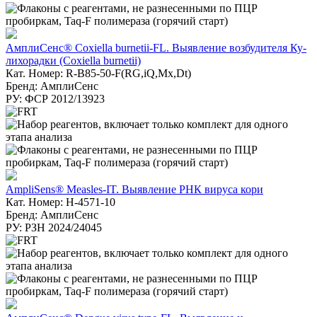
АмплиСенс® Coxiella burnetii-FL. Выявление возбудителя Ку-
лихорадки (Coxiella burnetii)
Кат. Номер: R-B85-50-F(RG,iQ,Mx,Dt)
Бренд: АмплиСенс
РУ: ФСР 2012/13923
AmpliSens® Measles-IT. Выявление РНК вируса кори
Кат. Номер: H-4571-10
Бренд: АмплиСенс
РУ: РЗН 2024/24045