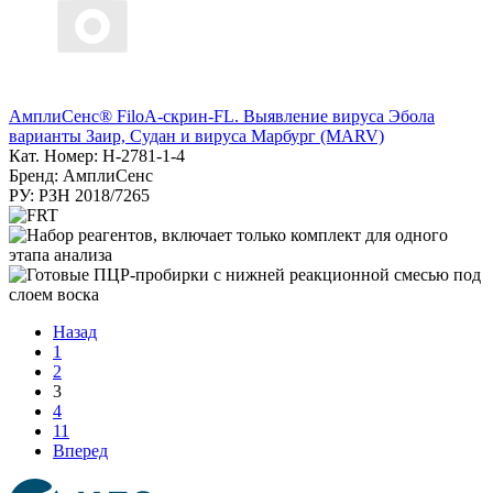
АмплиСенс® FiloA-скрин-FL. Выявление вируса Эбола
варианты Заир, Судан и вируса Марбург (MARV)
Кат. Номер: H-2781-1-4
Бренд: АмплиСенс
РУ: РЗН 2018/7265
Назад
1
2
3
4
11
Вперед