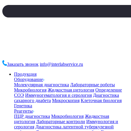
Заказать звонок
info@interlabservice.ru
Продукция
Оборудование
Молекулярная диагностика
Лабораторные роботы
Микробиология
Жидкостная цитология
Определение
СОЭ
Иммуногематология и серология
Диагностика
сахарного диабета
Микроскопия
Клеточная биология
Генетика
Реагенты
ПЦР диагностика
Микробиология
Жидкостная
цитология
Лабораторные контроли
Иммунология и
серология
Диагностика латентной туберкулезной