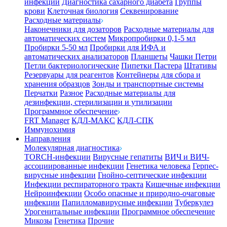
инфекции
Диагностика сахарного диабета
Группы
крови
Клеточная биология
Секвенирование
Расходные материалы
Наконечники для дозаторов
Расходные материалы для
автоматических систем
Микропробирки 0,1-5 мл
Пробирки 5-50 мл
Пробирки для ИФА и
автоматических анализаторов
Планшеты
Чашки Петри
Петли бактериологические
Пипетки Пастера
Штативы
Резервуары для реагентов
Контейнеры для сбора и
хранения образцов
Зонды и транспортные системы
Перчатки
Разное
Расходные материалы для
дезинфекции, стерилизации и утилизации
Программное обеспечение
FRT Manager
КДЛ-МАКС
КДЛ-СПК
Иммунохимия
Направления
Молекулярная диагностика
TORCH-инфекции
Вирусные гепатиты
ВИЧ и ВИЧ-
ассоциированные инфекции
Генетика человека
Герпес-
вирусные инфекции
Гнойно-септические инфекции
Инфекции респираторного тракта
Кишечные инфекции
Нейроинфекции
Особо опасные и природно-очаговые
инфекции
Папилломавирусные инфекции
Туберкулез
Урогенитальные инфекции
Программное обеспечение
Микозы
Генетика
Прочие