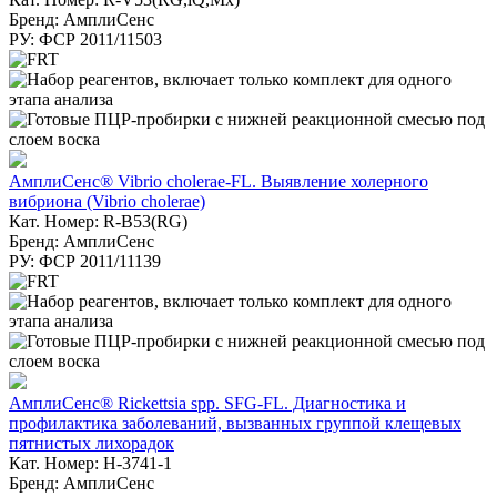
Бренд: АмплиСенс
РУ: ФСР 2011/11503
АмплиСенс® Vibrio cholerae-FL. Выявление холерного
вибриона (Vibrio cholerae)
Кат. Номер: R-B53(RG)
Бренд: АмплиСенс
РУ: ФСР 2011/11139
АмплиСенс® Rickettsia spp. SFG-FL. Диагностика и
профилактика заболеваний, вызванных группой клещевых
пятнистых лихорадок
Кат. Номер: H-3741-1
Бренд: АмплиСенс