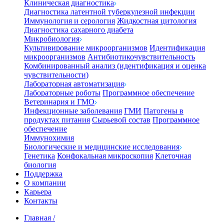
Клиническая диагностика
Диагностика латентной туберкулезной инфекции
Иммунология и серология
Жидкостная цитология
Диагностика сахарного диабета
Микробиология
Культивирование микроорганизмов
Идентификация
микроорганизмов
Антибиотикочувствительность
Комбинированный анализ (идентификация и оценка
чувствительности)
Лабораторная автоматизация
Лабораторные роботы
Программное обеспечение
Ветеринария и ГМО
Инфекционные заболевания
ГМИ
Патогены в
продуктах питания
Сырьевой состав
Программное
обеспечение
Иммунохимия
Биологические и медицинские исследования
Генетика
Конфокальная микроскопия
Клеточная
биология
Поддержка
О компании
Карьера
Контакты
Главная
/