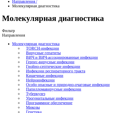
Направления
/
Молекулярная диагностика
Молекулярная диагностика
Фильтр
Направления
Молекулярная диагностика
TORCH-инфекции
Вирусные гепатиты
ВИЧ и ВИЧ-ассоциированные инфекции
Герпес-вирусные инфекции
Гнойно-септические инфекции
Инфекции респираторного тракта
Кишечные инфекции
Нейроинфекции
Особо опасные и природно-очаговые инфекции
Папилломавирусные инфекции
Туберкулез
Урогенитальные инфекции
Программное обеспечение
Микозы
Генетика