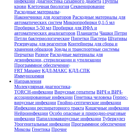
инфекции
Диагностика сахарного диабета
Группы
крови
Клеточная биология
Секвенирование
Расходные материалы
Наконечники для дозаторов
Расходные материалы для
автоматических систем
Микропробирки 0,1-5 мл
Пробирки 5-50 мл
Пробирки для ИФА и
автоматических анализаторов
Планшеты
Чашки Петри
Петли бактериологические
Пипетки Пастера
Штативы
Резервуары для реагентов
Контейнеры для сбора и
хранения образцов
Зонды и транспортные системы
Перчатки
Разное
Расходные материалы для
дезинфекции, стерилизации и утилизации
Программное обеспечение
FRT Manager
КДЛ-МАКС
КДЛ-СПК
Иммунохимия
Направления
Молекулярная диагностика
TORCH-инфекции
Вирусные гепатиты
ВИЧ и ВИЧ-
ассоциированные инфекции
Генетика человека
Герпес-
вирусные инфекции
Гнойно-септические инфекции
Инфекции респираторного тракта
Кишечные инфекции
Нейроинфекции
Особо опасные и природно-очаговые
инфекции
Папилломавирусные инфекции
Туберкулез
Урогенитальные инфекции
Программное обеспечение
Микозы
Генетика
Прочие