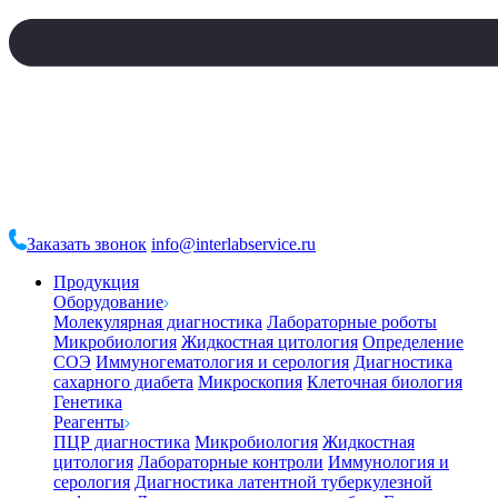
Заказать звонок
info@interlabservice.ru
Продукция
Оборудование
Молекулярная диагностика
Лабораторные роботы
Микробиология
Жидкостная цитология
Определение
СОЭ
Иммуногематология и серология
Диагностика
сахарного диабета
Микроскопия
Клеточная биология
Генетика
Реагенты
ПЦР диагностика
Микробиология
Жидкостная
цитология
Лабораторные контроли
Иммунология и
серология
Диагностика латентной туберкулезной