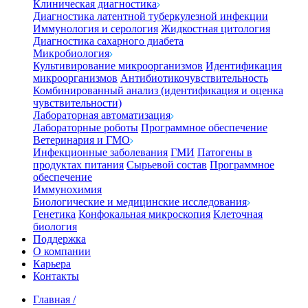
Клиническая диагностика
Диагностика латентной туберкулезной инфекции
Иммунология и серология
Жидкостная цитология
Диагностика сахарного диабета
Микробиология
Культивирование микроорганизмов
Идентификация
микроорганизмов
Антибиотикочувствительность
Комбинированный анализ (идентификация и оценка
чувствительности)
Лабораторная автоматизация
Лабораторные роботы
Программное обеспечение
Ветеринария и ГМО
Инфекционные заболевания
ГМИ
Патогены в
продуктах питания
Сырьевой состав
Программное
обеспечение
Иммунохимия
Биологические и медицинские исследования
Генетика
Конфокальная микроскопия
Клеточная
биология
Поддержка
О компании
Карьера
Контакты
Главная
/