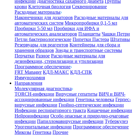
инфекции
Диагностика сахарного диабета
Группы
крови
Клеточная биология
Секвенирование
Расходные материалы
Наконечники для дозаторов
Расходные материалы для
автоматических систем
Микропробирки 0,1-5 мл
Пробирки 5-50 мл
Пробирки для ИФА и
автоматических анализаторов
Планшеты
Чашки Петри
Петли бактериологические
Пипетки Пастера
Штативы
Резервуары для реагентов
Контейнеры для сбора и
хранения образцов
Зонды и транспортные системы
Перчатки
Разное
Расходные материалы для
дезинфекции, стерилизации и утилизации
Программное обеспечение
FRT Manager
КДЛ-МАКС
КДЛ-СПК
Иммунохимия
Направления
Молекулярная диагностика
TORCH-инфекции
Вирусные гепатиты
ВИЧ и ВИЧ-
ассоциированные инфекции
Генетика человека
Герпес-
вирусные инфекции
Гнойно-септические инфекции
Инфекции респираторного тракта
Кишечные инфекции
Нейроинфекции
Особо опасные и природно-очаговые
инфекции
Папилломавирусные инфекции
Туберкулез
Урогенитальные инфекции
Программное обеспечение
Микозы
Генетика
Прочие