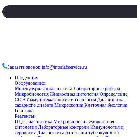
Заказать звонок
info@interlabservice.ru
Продукция
Оборудование
Молекулярная диагностика
Лабораторные роботы
Микробиология
Жидкостная цитология
Определение
СОЭ
Иммуногематология и серология
Диагностика
сахарного диабета
Микроскопия
Клеточная биология
Генетика
Реагенты
ПЦР диагностика
Микробиология
Жидкостная
цитология
Лабораторные контроли
Иммунология и
серология
Диагностика латентной туберкулезной