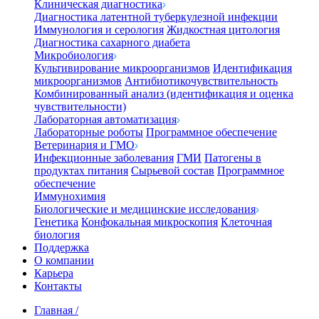
Клиническая диагностика
Диагностика латентной туберкулезной инфекции
Иммунология и серология
Жидкостная цитология
Диагностика сахарного диабета
Микробиология
Культивирование микроорганизмов
Идентификация
микроорганизмов
Антибиотикочувствительность
Комбинированный анализ (идентификация и оценка
чувствительности)
Лабораторная автоматизация
Лабораторные роботы
Программное обеспечение
Ветеринария и ГМО
Инфекционные заболевания
ГМИ
Патогены в
продуктах питания
Сырьевой состав
Программное
обеспечение
Иммунохимия
Биологические и медицинские исследования
Генетика
Конфокальная микроскопия
Клеточная
биология
Поддержка
О компании
Карьера
Контакты
Главная
/