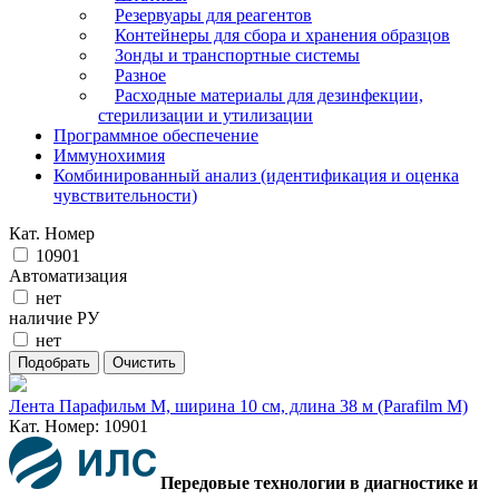
Резервуары для реагентов
Контейнеры для сбора и хранения образцов
Зонды и транспортные системы
Разное
Расходные материалы для дезинфекции,
стерилизации и утилизации
Программное обеспечение
Иммунохимия
Комбинированный анализ (идентификация и оценка
чувствительности)
Кат. Номер
10901
Автоматизация
нет
наличие РУ
нет
Лента Парафильм M, ширина 10 см, длина 38 м (Parafilm M)
Кат. Номер: 10901
Передовые технологии в диагностике и