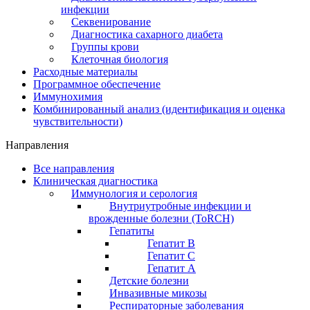
инфекции
Секвенирование
Диагностика сахарного диабета
Группы крови
Клеточная биология
Расходные материалы
Программное обеспечение
Иммунохимия
Комбинированный анализ (идентификация и оценка
чувствительности)
Направления
Все направления
Клиническая диагностика
Иммунология и серология
Внутриутробные инфекции и
врожденные болезни (ToRCH)
Гепатиты
Гепатит B
Гепатит C
Гепатит А
Детские болезни
Инвазивные микозы
Респираторные заболевания