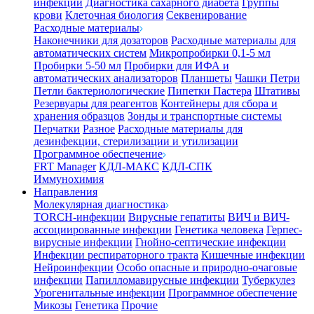
инфекции
Диагностика сахарного диабета
Группы
крови
Клеточная биология
Секвенирование
Расходные материалы
Наконечники для дозаторов
Расходные материалы для
автоматических систем
Микропробирки 0,1-5 мл
Пробирки 5-50 мл
Пробирки для ИФА и
автоматических анализаторов
Планшеты
Чашки Петри
Петли бактериологические
Пипетки Пастера
Штативы
Резервуары для реагентов
Контейнеры для сбора и
хранения образцов
Зонды и транспортные системы
Перчатки
Разное
Расходные материалы для
дезинфекции, стерилизации и утилизации
Программное обеспечение
FRT Manager
КДЛ-МАКС
КДЛ-СПК
Иммунохимия
Направления
Молекулярная диагностика
TORCH-инфекции
Вирусные гепатиты
ВИЧ и ВИЧ-
ассоциированные инфекции
Генетика человека
Герпес-
вирусные инфекции
Гнойно-септические инфекции
Инфекции респираторного тракта
Кишечные инфекции
Нейроинфекции
Особо опасные и природно-очаговые
инфекции
Папилломавирусные инфекции
Туберкулез
Урогенитальные инфекции
Программное обеспечение
Микозы
Генетика
Прочие