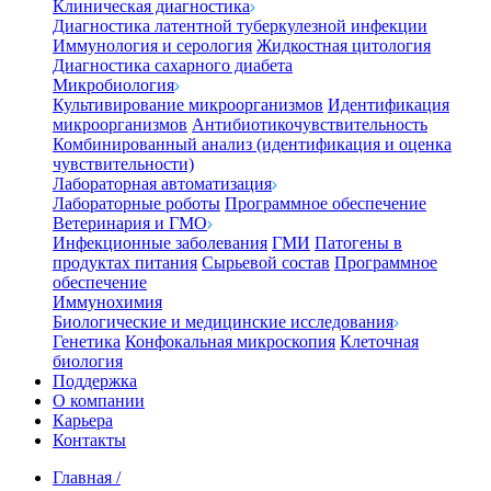
Клиническая диагностика
Диагностика латентной туберкулезной инфекции
Иммунология и серология
Жидкостная цитология
Диагностика сахарного диабета
Микробиология
Культивирование микроорганизмов
Идентификация
микроорганизмов
Антибиотикочувствительность
Комбинированный анализ (идентификация и оценка
чувствительности)
Лабораторная автоматизация
Лабораторные роботы
Программное обеспечение
Ветеринария и ГМО
Инфекционные заболевания
ГМИ
Патогены в
продуктах питания
Сырьевой состав
Программное
обеспечение
Иммунохимия
Биологические и медицинские исследования
Генетика
Конфокальная микроскопия
Клеточная
биология
Поддержка
О компании
Карьера
Контакты
Главная
/