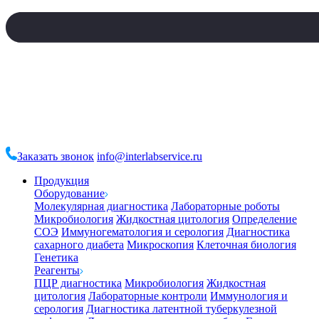
Заказать звонок
info@interlabservice.ru
Продукция
Оборудование
Молекулярная диагностика
Лабораторные роботы
Микробиология
Жидкостная цитология
Определение
СОЭ
Иммуногематология и серология
Диагностика
сахарного диабета
Микроскопия
Клеточная биология
Генетика
Реагенты
ПЦР диагностика
Микробиология
Жидкостная
цитология
Лабораторные контроли
Иммунология и
серология
Диагностика латентной туберкулезной