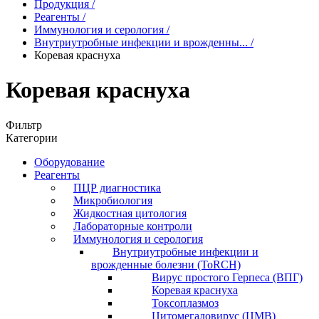
Продукция
/
Реагенты
/
Иммунология и серология
/
Внутриутробные инфекции и врожденны...
/
Коревая краснуха
Коревая краснуха
Фильтр
Категории
Оборудование
Реагенты
ПЦР диагностика
Микробиология
Жидкостная цитология
Лабораторные контроли
Иммунология и серология
Внутриутробные инфекции и
врожденные болезни (ToRCH)
Вирус простого Герпеса (ВПГ)
Коревая краснуха
Токсоплазмоз
Цитомегаловирус (ЦМВ)