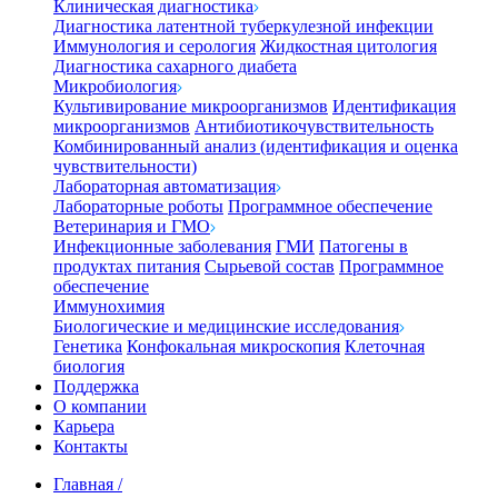
Клиническая диагностика
Диагностика латентной туберкулезной инфекции
Иммунология и серология
Жидкостная цитология
Диагностика сахарного диабета
Микробиология
Культивирование микроорганизмов
Идентификация
микроорганизмов
Антибиотикочувствительность
Комбинированный анализ (идентификация и оценка
чувствительности)
Лабораторная автоматизация
Лабораторные роботы
Программное обеспечение
Ветеринария и ГМО
Инфекционные заболевания
ГМИ
Патогены в
продуктах питания
Сырьевой состав
Программное
обеспечение
Иммунохимия
Биологические и медицинские исследования
Генетика
Конфокальная микроскопия
Клеточная
биология
Поддержка
О компании
Карьера
Контакты
Главная
/