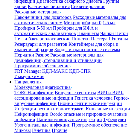
инфекции
Диагностика сахарного диабета
Группы
крови
Клеточная биология
Секвенирование
Расходные материалы
Наконечники для дозаторов
Расходные материалы для
автоматических систем
Микропробирки 0,1-5 мл
Пробирки 5-50 мл
Пробирки для ИФА и
автоматических анализаторов
Планшеты
Чашки Петри
Петли бактериологические
Пипетки Пастера
Штативы
Резервуары для реагентов
Контейнеры для сбора и
хранения образцов
Зонды и транспортные системы
Перчатки
Разное
Расходные материалы для
дезинфекции, стерилизации и утилизации
Программное обеспечение
FRT Manager
КДЛ-МАКС
КДЛ-СПК
Иммунохимия
Направления
Молекулярная диагностика
TORCH-инфекции
Вирусные гепатиты
ВИЧ и ВИЧ-
ассоциированные инфекции
Генетика человека
Герпес-
вирусные инфекции
Гнойно-септические инфекции
Инфекции респираторного тракта
Кишечные инфекции
Нейроинфекции
Особо опасные и природно-очаговые
инфекции
Папилломавирусные инфекции
Туберкулез
Урогенитальные инфекции
Программное обеспечение
Микозы
Генетика
Прочие