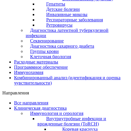
Гепатиты
Детские болезни
Инвазивные микозы
Респираторные заболевания
Ретровирусы
Диагностика латентной туберкулезной
инфекции
Секвенирование
Диагностика сахарного диабета
Группы крови
Клеточная биология
Расходные материалы
Программное обеспечение
Иммунохимия
Комбинированный анализ (идентификация и оценка
чувствительности)
Направления
Все направления
Клиническая диагностика
Иммунология и серология
Внутриутробные инфекции и
врожденные болезни (ToRCH)
Коревая краснуха