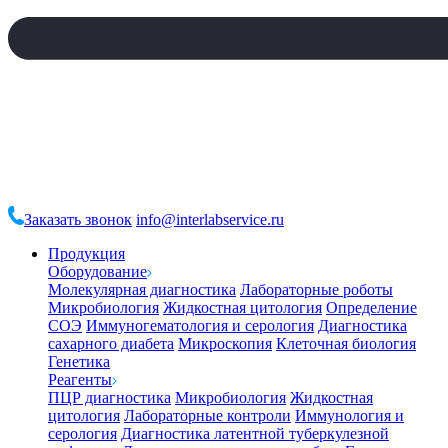
Заказать звонок
info@interlabservice.ru
Продукция
Оборудование
Молекулярная диагностика
Лабораторные роботы
Микробиология
Жидкостная цитология
Определение
СОЭ
Иммуногематология и серология
Диагностика
сахарного диабета
Микроскопия
Клеточная биология
Генетика
Реагенты
ПЦР диагностика
Микробиология
Жидкостная
цитология
Лабораторные контроли
Иммунология и
серология
Диагностика латентной туберкулезной