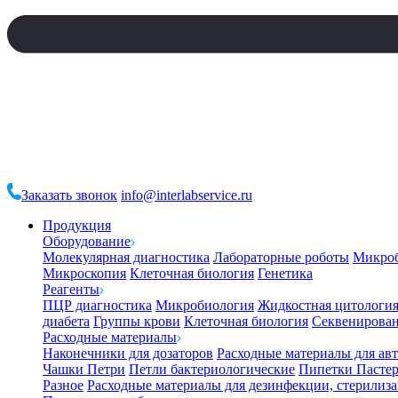
Заказать звонок
info@interlabservice.ru
Продукция
Оборудование
Молекулярная диагностика
Лабораторные роботы
Микро
Микроскопия
Клеточная биология
Генетика
Реагенты
ПЦР диагностика
Микробиология
Жидкостная цитологи
диабета
Группы крови
Клеточная биология
Секвенирова
Расходные материалы
Наконечники для дозаторов
Расходные материалы для ав
Чашки Петри
Петли бактериологические
Пипетки Пастер
Разное
Расходные материалы для дезинфекции, стерилиз