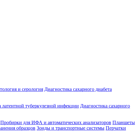
ология и серология
Диагностика сахарного диабета
 латентной туберкулезной инфекции
Диагностика сахарного
Пробирки для ИФА и автоматических анализаторов
Планшеты
ранения образцов
Зонды и транспортные системы
Перчатки