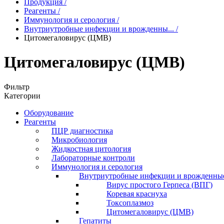
Продукция
/
Реагенты
/
Иммунология и серология
/
Внутриутробные инфекции и врожденны...
/
Цитомегаловирус (ЦМВ)
Цитомегаловирус (ЦМВ)
Фильтр
Категории
Оборудование
Реагенты
ПЦР диагностика
Микробиология
Жидкостная цитология
Лабораторные контроли
Иммунология и серология
Внутриутробные инфекции и врожденны
Вирус простого Герпеса (ВПГ)
Коревая краснуха
Токсоплазмоз
Цитомегаловирус (ЦМВ)
Гепатиты