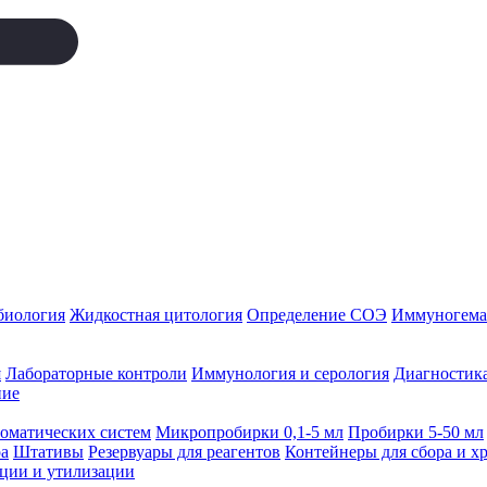
биология
Жидкостная цитология
Определение СОЭ
Иммуногемат
я
Лабораторные контроли
Иммунология и серология
Диагностика
ние
томатических систем
Микропробирки 0,1-5 мл
Пробирки 5-50 мл
а
Штативы
Резервуары для реагентов
Контейнеры для сбора и х
ации и утилизации