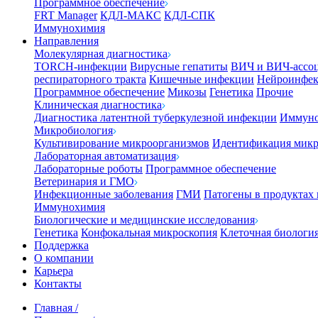
Программное обеспечение
FRT Manager
КДЛ-МАКС
КДЛ-СПК
Иммунохимия
Направления
Молекулярная диагностика
TORCH-инфекции
Вирусные гепатиты
ВИЧ и ВИЧ-ассо
респираторного тракта
Кишечные инфекции
Нейроинфе
Программное обеспечение
Микозы
Генетика
Прочие
Клиническая диагностика
Диагностика латентной туберкулезной инфекции
Иммуно
Микробиология
Культивирование микроорганизмов
Идентификация микр
Лабораторная автоматизация
Лабораторные роботы
Программное обеспечение
Ветеринария и ГМО
Инфекционные заболевания
ГМИ
Патогены в продуктах
Иммунохимия
Биологические и медицинские исследования
Генетика
Конфокальная микроскопия
Клеточная биологи
Поддержка
О компании
Карьера
Контакты
Главная
/