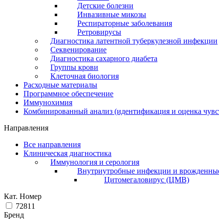
Детские болезни
Инвазивные микозы
Респираторные заболевания
Ретровирусы
Диагностика латентной туберкулезной инфекции
Секвенирование
Диагностика сахарного диабета
Группы крови
Клеточная биология
Расходные материалы
Программное обеспечение
Иммунохимия
Комбинированный анализ (идентификация и оценка чувс
Направления
Все направления
Клиническая диагностика
Иммунология и серология
Внутриутробные инфекции и врожденны
Цитомегаловирус (ЦМВ)
Кат. Номер
72811
Бренд