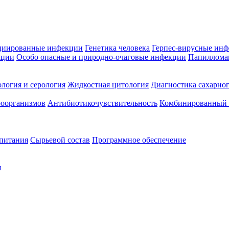
циированные инфекции
Генетика человека
Герпес-вирусные ин
кции
Особо опасные и природно-очаговые инфекции
Папиллома
логия и серология
Жидкостная цитология
Диагностика сахарног
оорганизмов
Антибиотикочувствительность
Комбинированный а
 питания
Сырьевой состав
Программное обеспечение
я