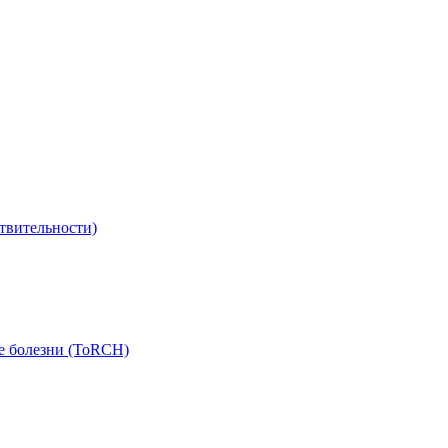
твительности)
е болезни (ToRCH)