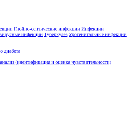
фекции
Гнойно-септические инфекции
Инфекции
вирусные инфекции
Туберкулез
Урогенитальные инфекции
о диабета
нализ (идентификация и оценка чувствительности)