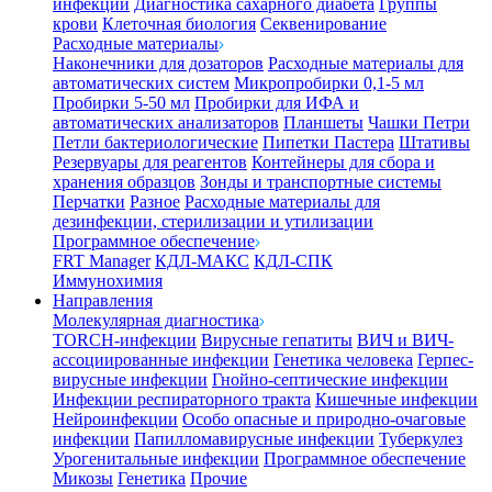
инфекции
Диагностика сахарного диабета
Группы
крови
Клеточная биология
Секвенирование
Расходные материалы
Наконечники для дозаторов
Расходные материалы для
автоматических систем
Микропробирки 0,1-5 мл
Пробирки 5-50 мл
Пробирки для ИФА и
автоматических анализаторов
Планшеты
Чашки Петри
Петли бактериологические
Пипетки Пастера
Штативы
Резервуары для реагентов
Контейнеры для сбора и
хранения образцов
Зонды и транспортные системы
Перчатки
Разное
Расходные материалы для
дезинфекции, стерилизации и утилизации
Программное обеспечение
FRT Manager
КДЛ-МАКС
КДЛ-СПК
Иммунохимия
Направления
Молекулярная диагностика
TORCH-инфекции
Вирусные гепатиты
ВИЧ и ВИЧ-
ассоциированные инфекции
Генетика человека
Герпес-
вирусные инфекции
Гнойно-септические инфекции
Инфекции респираторного тракта
Кишечные инфекции
Нейроинфекции
Особо опасные и природно-очаговые
инфекции
Папилломавирусные инфекции
Туберкулез
Урогенитальные инфекции
Программное обеспечение
Микозы
Генетика
Прочие