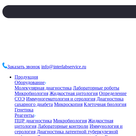
Заказать звонок
info@interlabservice.ru
Продукция
Оборудование
Молекулярная диагностика
Лабораторные роботы
Микробиология
Жидкостная цитология
Определение
СОЭ
Иммуногематология и серология
Диагностика
сахарного диабета
Микроскопия
Клеточная биология
Генетика
Реагенты
ПЦР диагностика
Микробиология
Жидкостная
цитология
Лабораторные контроли
Иммунология и
серология
Диагностика латентной туберкулезной