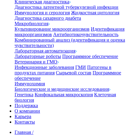
Клиническая диагностика
Диагностика латентной туберкулезной инфекции
Иммунология и серология
Жидкостная цитология
Диагностика сахарного диабета
Микробиология
Культивирование микроорганизмов
Идентификация
микроорганизмов
Антибиотикочувствительность
Комбинированный анализ (идентификация и оценка
чувствительности)
Лабораторная автоматизация
Лабораторные роботы
Программное обеспечение
Ветеринария и ГМО
Инфекционные заболевания
ГМИ
Патогены в
продуктах питания
Сырьевой состав
Программное
обеспечение
Иммунохимия
Биологические и медицинские исследования
Генетика
Конфокальная микроскопия
Клеточная
биология
Поддержка
О компании
Карьера
Контакты
Главная
/