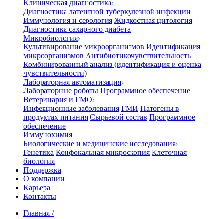
Клиническая диагностика
Диагностика латентной туберкулезной инфекции
Иммунология и серология
Жидкостная цитология
Диагностика сахарного диабета
Микробиология
Культивирование микроорганизмов
Идентификация
микроорганизмов
Антибиотикочувствительность
Комбинированный анализ (идентификация и оценка
чувствительности)
Лабораторная автоматизация
Лабораторные роботы
Программное обеспечение
Ветеринария и ГМО
Инфекционные заболевания
ГМИ
Патогены в
продуктах питания
Сырьевой состав
Программное
обеспечение
Иммунохимия
Биологические и медицинские исследования
Генетика
Конфокальная микроскопия
Клеточная
биология
Поддержка
О компании
Карьера
Контакты
Главная
/