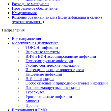
Расходные материалы
Программное обеспечение
Иммунохимия
Комбинированный анализ (идентификация и оценка
чувствительности)
Направления
Все направления
Молекулярная диагностика
TORCH-инфекции
Вирусные гепатиты
ВИЧ и ВИЧ-ассоциированные инфекции
Герпес-вирусные инфекции
Гнойно-септические инфекции
Инфекции респираторного тракта
Кишечные инфекции
Нейроинфекции
Особо опасные и природно-очаговые инфекции
Папилломавирусные инфекции
Туберкулез
Урогенитальные инфекции
Микозы
Прочие
Ветеринария и ГМО