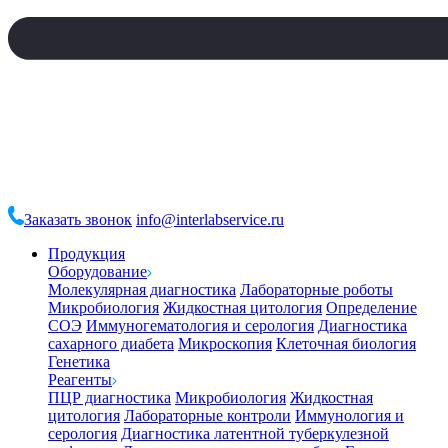
Заказать звонок
info@interlabservice.ru
Продукция
Оборудование
Молекулярная диагностика
Лабораторные роботы
Микробиология
Жидкостная цитология
Определение
СОЭ
Иммуногематология и серология
Диагностика
сахарного диабета
Микроскопия
Клеточная биология
Генетика
Реагенты
ПЦР диагностика
Микробиология
Жидкостная
цитология
Лабораторные контроли
Иммунология и
серология
Диагностика латентной туберкулезной