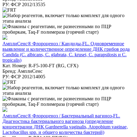
РУ: ФСР 2012/13535
АмплиСенс® Флороценоз / Кандиды-FL. Одновременное
выявление и количественное определение ДНК грибов рода
Candida (C. albicans, C. glabrata, C. krusei, C. parapsilosis и C.
tropicalis)
Кат. Номер: R-F5-100-FT (RG, CFX)
Бренд: АмплиСенс
РУ: ФСР 2012/14005
АмплиСенс® Флороценоз / Бактериальный вагиноз-FL.
Диагностика бактериального вагиноза (определение
концентрации ДНК Gardnerella vaginalis, Atopobium vaginae,
Lactobacillus spp. и общего количества бактерий)