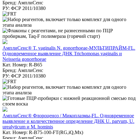
Бренд: АмплиСенс
РУ: ФСР 2011/10380
АмплиСенс® T. vaginalis N. gonorrhoeae-МУЛЬТИПРАЙМ-FL.
Одновременное выявление ДНК Trichomonas vaginalis и
Neisseria gonorrhoeae
Кат. Номер: R-B65
Бренд: АмплиСенс
РУ: ФСР 2011/10380
АмплиСенс® Флороценоз / Микоплазмы-FL. Одновременное
выявление и количественное определение ДНК U. parvum, U.
urealyticum и M. hominis
Кат. Номер: R-B75-100-FT(RG,iQ,Mx)
Бренд: АмплиСенс