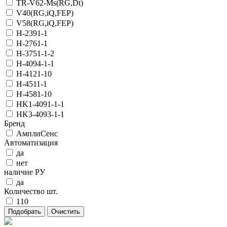
TR-V62-Ms(RG,Dt)
V40(RG,iQ,FEP)
V58(RG,iQ,FEP)
Н-2391-1
Н-2761-1
Н-3751-1-2
Н-4094-1-1
Н-4121-10
Н-4511-1
Н-4581-10
НK1-4091-1-1
НK3-4093-1-1
Бренд
АмплиСенс
Автоматизация
да
нет
наличие РУ
да
Количество шт.
110