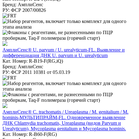
Бренд: АмплиСенс
РУ: ФСР 2007/00826
АмплиСенс® U. parvum / U. urealyticum-FL. Выявление и
дифференциация ДНК U. parvum и U. urealyticum
Кат. Номер: R-B19-F(RG,iQ)
Бренд: АмплиСенс
РУ: ФСР 2011 10381 от 05.03.19
АмплиСенс® C. trachomatis / Ureaplasma / M. genitalium / M.
hominis-МУЛЬТИПРАЙМ-FL. Одновременное выявление
ДНК Chlamydia trachomatis, Ureaplasma (видов Parvum и
Urealyticum), Mycoplasma genitalium и Mycoplasma hominis.
Кат. Номер: R-B60-F(RG)