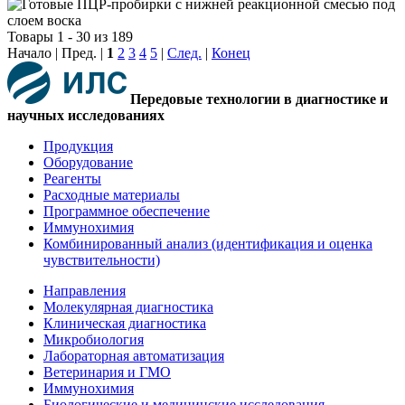
Товары 1 - 30 из 189
Начало | Пред. |
1
2
3
4
5
|
След.
|
Конец
Передовые технологии в диагностике и
научных исследованиях
Продукция
Оборудование
Реагенты
Расходные материалы
Программное обеспечение
Иммунохимия
Комбинированный анализ (идентификация и оценка
чувствительности)
Направления
Молекулярная диагностика
Клиническая диагностика
Микробиология
Лабораторная автоматизация
Ветеринария и ГМО
Иммунохимия
Биологические и медицинские исследования