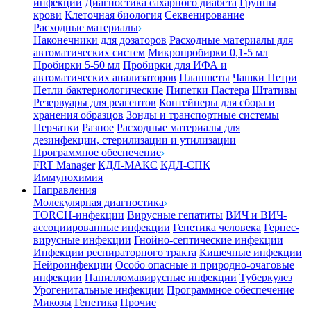
инфекции
Диагностика сахарного диабета
Группы
крови
Клеточная биология
Секвенирование
Расходные материалы
Наконечники для дозаторов
Расходные материалы для
автоматических систем
Микропробирки 0,1-5 мл
Пробирки 5-50 мл
Пробирки для ИФА и
автоматических анализаторов
Планшеты
Чашки Петри
Петли бактериологические
Пипетки Пастера
Штативы
Резервуары для реагентов
Контейнеры для сбора и
хранения образцов
Зонды и транспортные системы
Перчатки
Разное
Расходные материалы для
дезинфекции, стерилизации и утилизации
Программное обеспечение
FRT Manager
КДЛ-МАКС
КДЛ-СПК
Иммунохимия
Направления
Молекулярная диагностика
TORCH-инфекции
Вирусные гепатиты
ВИЧ и ВИЧ-
ассоциированные инфекции
Генетика человека
Герпес-
вирусные инфекции
Гнойно-септические инфекции
Инфекции респираторного тракта
Кишечные инфекции
Нейроинфекции
Особо опасные и природно-очаговые
инфекции
Папилломавирусные инфекции
Туберкулез
Урогенитальные инфекции
Программное обеспечение
Микозы
Генетика
Прочие