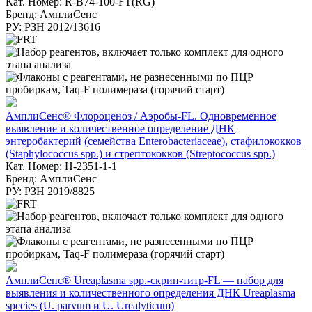
Кат. Номер: R-B74-100-FT(RG)
Бренд: АмплиСенс
РУ: РЗН 2012/13616
АмплиСенс® Флороценоз / Аэробы-FL. Одновременное
выявление и количественное определение ДНК
энтеробактерий (семейства Enterobacteriaceae), стафилококков
(Staphylococcus spp.) и стрептококков (Streptococcus spp.)
Кат. Номер: H-2351-1-1
Бренд: АмплиСенс
РУ: РЗН 2019/8825
АмплиСенс® Ureaplasma spp.-скрин-титр-FL — набор для
выявления и количественного определения ДНК Ureaplasma
species (U. parvum и U. Urealyticum)