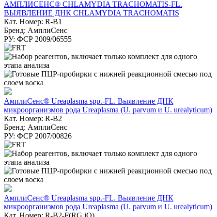
АМПЛИСЕНС® CHLAMYDIA TRACHOMATIS-FL.
ВЫЯВЛЕНИЕ ДНК CHLAMYDIA TRACHOMATIS
Кат. Номер: R-B1
Бренд: АмплиСенс
РУ: ФСР 2009/06555
АмплиСенс® Ureaplasma spp.-FL. Выявление ДНК
микроорганизмов рода Ureaplasma (U. parvum и U. urealyticum)
Кат. Номер: R-B2
Бренд: АмплиСенс
РУ: ФСР 2007/00826
АмплиСенс® Ureaplasma spp.-FL. Выявление ДНК
микроорганизмов рода Ureaplasma (U. parvum и U. urealyticum)
Кат. Номер: R-B2-F(RG,iQ)