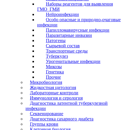
Наборы реагентов для выявления
ГМО_ГМИ
Нейроинфекции
Особо опасные и природно-очаговые
инфекции
Папилломавирусные инфекции
Паразитарные инвазии
Патогены
Сырьевой состав
Транспортные среды
Туберкулез
Урогенитальные инфекции
Микозы
Генетика
Прочие
Микробиология
Жидкостная цитология
Лабораторные контроли
Иммунология и серология
Диагностика латентной туберкулезной
инфекции
Секвенирование
Диагностика сахарного диабета
Группы крови
Клеточная биология