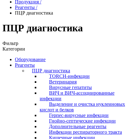
Продукция
/
Реагенты
/
ПЦР диагностика
ПЦР диагностика
Фильтр
Категории
Оборудование
Реагенты
ПЦР диагностика
TORCH-инфекции
Ветеринария
Вирусные гепатиты
ВИЧ и ВИЧ-ассоциированные
инфекции
Выделение и очистка нуклеиновых
кислот и белков
Герпес-вирусные инфекции
Гнойно-септические инфекции
Дополнительные реагенты
Инфекции респираторного тракта
Кишечные инфекции