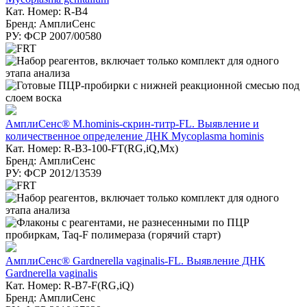
Кат. Номер: R-B4
Бренд: АмплиСенс
РУ: ФСР 2007/00580
АмплиСенс® M.hominis-скрин-титр-FL. Выявление и
количественное определение ДНК Mycoplasma hominis
Кат. Номер: R-B3-100-FT(RG,iQ,Mx)
Бренд: АмплиСенс
РУ: ФСР 2012/13539
АмплиСенс® Gardnerella vaginalis-FL. Выявление ДНК
Gardnerella vaginalis
Кат. Номер: R-B7-F(RG,iQ)
Бренд: АмплиСенс