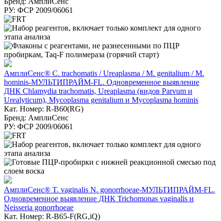
Бренд: АмплиСенс
РУ: ФСР 2009/06061
АмплиСенс® C. trachomatis / Ureaplasma / M. genitalium / M.
hominis-МУЛЬТИПРАЙМ-FL. Одновременное выявление
ДНК Chlamydia trachomatis, Ureaplasma (видов Parvum и
Urealyticum), Mycoplasma genitalium и Mycoplasma hominis
Кат. Номер: R-B60(RG)
Бренд: АмплиСенс
РУ: ФСР 2009/06061
АмплиСенс® T. vaginalis N. gonorrhoeae-МУЛЬТИПРАЙМ-FL.
Одновременное выявление ДНК Trichomonas vaginalis и
Neisseria gonorrhoeae
Кат. Номер: R-B65-F(RG,iQ)