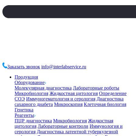
Заказать звонок
info@interlabservice.ru
Продукция
Оборудование
Молекулярная диагностика
Лабораторные роботы
Микробиология
Жидкостная цитология
Определение
СОЭ
Иммуногематология и серология
Диагностика
сахарного диабета
Микроскопия
Клеточная биология
Генетика
Реагенты
ПЦР диагностика
Микробиология
Жидкостная
цитология
Лабораторные контроли
Иммунология и
серология
Диагностика латентной туберкулезной