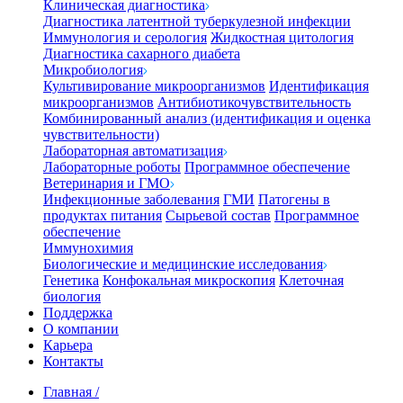
Клиническая диагностика
Диагностика латентной туберкулезной инфекции
Иммунология и серология
Жидкостная цитология
Диагностика сахарного диабета
Микробиология
Культивирование микроорганизмов
Идентификация
микроорганизмов
Антибиотикочувствительность
Комбинированный анализ (идентификация и оценка
чувствительности)
Лабораторная автоматизация
Лабораторные роботы
Программное обеспечение
Ветеринария и ГМО
Инфекционные заболевания
ГМИ
Патогены в
продуктах питания
Сырьевой состав
Программное
обеспечение
Иммунохимия
Биологические и медицинские исследования
Генетика
Конфокальная микроскопия
Клеточная
биология
Поддержка
О компании
Карьера
Контакты
Главная
/