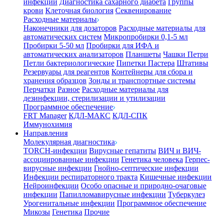
инфекции
Диагностика сахарного диабета
Группы
крови
Клеточная биология
Секвенирование
Расходные материалы
Наконечники для дозаторов
Расходные материалы для
автоматических систем
Микропробирки 0,1-5 мл
Пробирки 5-50 мл
Пробирки для ИФА и
автоматических анализаторов
Планшеты
Чашки Петри
Петли бактериологические
Пипетки Пастера
Штативы
Резервуары для реагентов
Контейнеры для сбора и
хранения образцов
Зонды и транспортные системы
Перчатки
Разное
Расходные материалы для
дезинфекции, стерилизации и утилизации
Программное обеспечение
FRT Manager
КДЛ-МАКС
КДЛ-СПК
Иммунохимия
Направления
Молекулярная диагностика
TORCH-инфекции
Вирусные гепатиты
ВИЧ и ВИЧ-
ассоциированные инфекции
Генетика человека
Герпес-
вирусные инфекции
Гнойно-септические инфекции
Инфекции респираторного тракта
Кишечные инфекции
Нейроинфекции
Особо опасные и природно-очаговые
инфекции
Папилломавирусные инфекции
Туберкулез
Урогенитальные инфекции
Программное обеспечение
Микозы
Генетика
Прочие