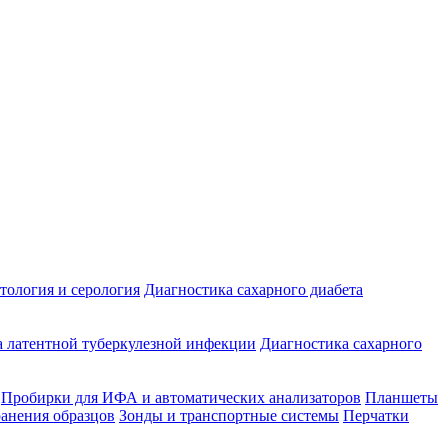
ология и серология
Диагностика сахарного диабета
 латентной туберкулезной инфекции
Диагностика сахарного
Пробирки для ИФА и автоматических анализаторов
Планшеты
ранения образцов
Зонды и транспортные системы
Перчатки