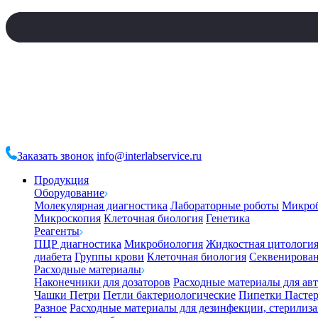
Заказать звонок
info@interlabservice.ru
Продукция
Оборудование
Молекулярная диагностика
Лабораторные роботы
Микро
Микроскопия
Клеточная биология
Генетика
Реагенты
ПЦР диагностика
Микробиология
Жидкостная цитологи
диабета
Группы крови
Клеточная биология
Секвенирова
Расходные материалы
Наконечники для дозаторов
Расходные материалы для ав
Чашки Петри
Петли бактериологические
Пипетки Пастер
Разное
Расходные материалы для дезинфекции, стерилиз