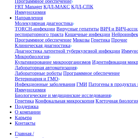
Программное обеспечение
FRT Manager
КДЛ-МАКС
КДЛ-СПК
Иммунохимия
Направления
Молекулярная диагностика
TORCH-инфекции
Вирусные гепатиты
ВИЧ и ВИЧ-ассо
респираторного тракта
Кишечные инфекции
Нейроинфе
Программное обеспечение
Микозы
Генетика
Прочие
Клиническая диагностика
Диагностика латентной туберкулезной инфекции
Иммуно
Микробиология
Культивирование микроорганизмов
Идентификация микр
Лабораторная автоматизация
Лабораторные роботы
Программное обеспечение
Ветеринария и ГМО
Инфекционные заболевания
ГМИ
Патогены в продуктах
Иммунохимия
Биологические и медицинские исследования
Генетика
Конфокальная микроскопия
Клеточная биологи
Поддержка
О компании
Карьера
Контакты
Главная
/