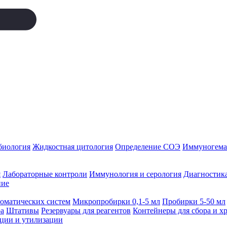
биология
Жидкостная цитология
Определение СОЭ
Иммуногемат
я
Лабораторные контроли
Иммунология и серология
Диагностика
ние
томатических систем
Микропробирки 0,1-5 мл
Пробирки 5-50 мл
а
Штативы
Резервуары для реагентов
Контейнеры для сбора и х
ации и утилизации