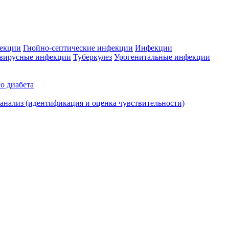
фекции
Гнойно-септические инфекции
Инфекции
вирусные инфекции
Туберкулез
Урогенитальные инфекции
о диабета
нализ (идентификация и оценка чувствительности)