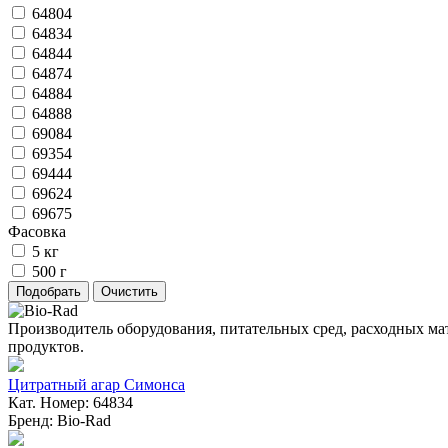
64804
64834
64844
64874
64884
64888
69084
69354
69444
69624
69675
Фасовка
5 кг
500 г
Производитель оборудования, питательных сред, расходных ма
продуктов.
Цитратный агар Симонса
Кат. Номер: 64834
Бренд: Bio-Rad