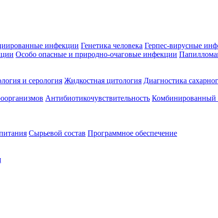
циированные инфекции
Генетика человека
Герпес-вирусные ин
кции
Особо опасные и природно-очаговые инфекции
Папиллома
логия и серология
Жидкостная цитология
Диагностика сахарног
оорганизмов
Антибиотикочувствительность
Комбинированный а
 питания
Сырьевой состав
Программное обеспечение
я