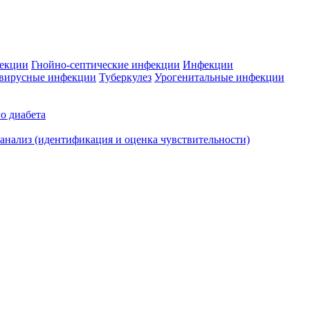
фекции
Гнойно-септические инфекции
Инфекции
вирусные инфекции
Туберкулез
Урогенитальные инфекции
о диабета
нализ (идентификация и оценка чувствительности)