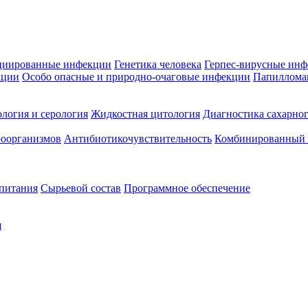
циированные инфекции
Генетика человека
Герпес-вирусные ин
кции
Особо опасные и природно-очаговые инфекции
Папиллома
логия и серология
Жидкостная цитология
Диагностика сахарног
оорганизмов
Антибиотикочувствительность
Комбинированный а
 питания
Сырьевой состав
Программное обеспечение
я