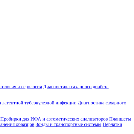
ология и серология
Диагностика сахарного диабета
 латентной туберкулезной инфекции
Диагностика сахарного
Пробирки для ИФА и автоматических анализаторов
Планшеты
ранения образцов
Зонды и транспортные системы
Перчатки