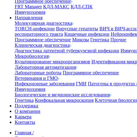
Программное обеспечение
FRT Manager
КДЛ-МАКС
КДЛ-СПК
Иммунохимия
Направления
Молекулярная диагностика
TORCH-инфекции
Вирусные гепатиты
ВИЧ и ВИЧ-ассо
респираторного тракта
Кишечные инфекции
Нейроинфе
Программное обеспечение
Микозы
Генетика
Прочие
Клиническая диагностика
Диагностика латентной туберкулезной инфекции
Иммуно
Микробиология
Культивирование микроорганизмов
Идентификация микр
Лабораторная автоматизация
Лабораторные роботы
Программное обеспечение
Ветеринария и ГМО
Инфекционные заболевания
ГМИ
Патогены в продуктах
Иммунохимия
Биологические и медицинские исследования
Генетика
Конфокальная микроскопия
Клеточная биологи
Поддержка
О компании
Карьера
Контакты
Главная
/