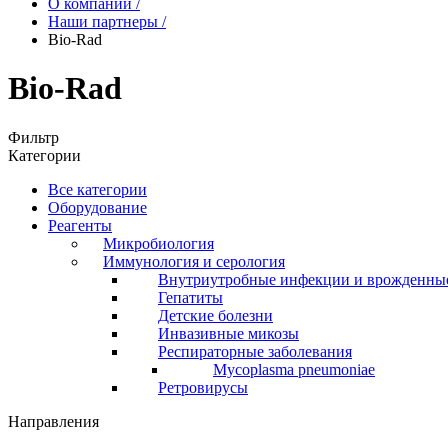
О компании
/
Наши партнеры
/
Bio-Rad
Bio-Rad
Фильтр
Категории
Все категории
Оборудование
Реагенты
Микробиология
Иммунология и серология
Внутриутробные инфекции и врожденны
Гепатиты
Детские болезни
Инвазивные микозы
Респираторные заболевания
Mycoplasma pneumoniae
Ретровирусы
Направления