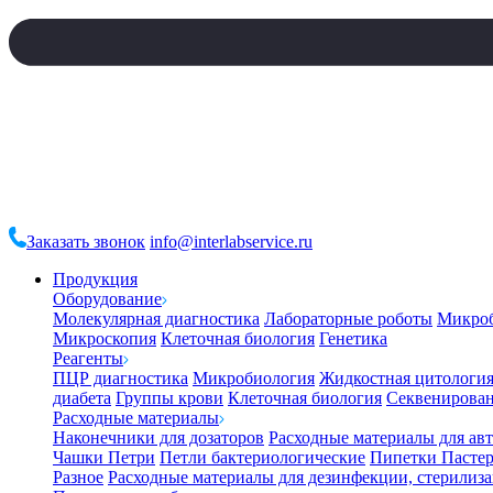
Заказать звонок
info@interlabservice.ru
Продукция
Оборудование
Молекулярная диагностика
Лабораторные роботы
Микро
Микроскопия
Клеточная биология
Генетика
Реагенты
ПЦР диагностика
Микробиология
Жидкостная цитологи
диабета
Группы крови
Клеточная биология
Секвенирова
Расходные материалы
Наконечники для дозаторов
Расходные материалы для ав
Чашки Петри
Петли бактериологические
Пипетки Пастер
Разное
Расходные материалы для дезинфекции, стерилиз