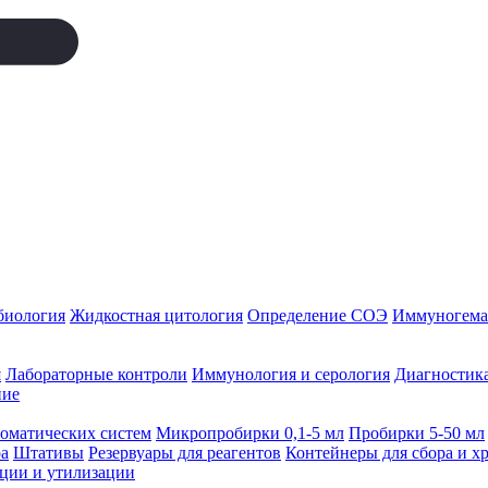
биология
Жидкостная цитология
Определение СОЭ
Иммуногемат
я
Лабораторные контроли
Иммунология и серология
Диагностика
ние
томатических систем
Микропробирки 0,1-5 мл
Пробирки 5-50 мл
а
Штативы
Резервуары для реагентов
Контейнеры для сбора и х
ации и утилизации