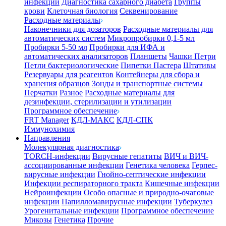
инфекции
Диагностика сахарного диабета
Группы
крови
Клеточная биология
Секвенирование
Расходные материалы
Наконечники для дозаторов
Расходные материалы для
автоматических систем
Микропробирки 0,1-5 мл
Пробирки 5-50 мл
Пробирки для ИФА и
автоматических анализаторов
Планшеты
Чашки Петри
Петли бактериологические
Пипетки Пастера
Штативы
Резервуары для реагентов
Контейнеры для сбора и
хранения образцов
Зонды и транспортные системы
Перчатки
Разное
Расходные материалы для
дезинфекции, стерилизации и утилизации
Программное обеспечение
FRT Manager
КДЛ-МАКС
КДЛ-СПК
Иммунохимия
Направления
Молекулярная диагностика
TORCH-инфекции
Вирусные гепатиты
ВИЧ и ВИЧ-
ассоциированные инфекции
Генетика человека
Герпес-
вирусные инфекции
Гнойно-септические инфекции
Инфекции респираторного тракта
Кишечные инфекции
Нейроинфекции
Особо опасные и природно-очаговые
инфекции
Папилломавирусные инфекции
Туберкулез
Урогенитальные инфекции
Программное обеспечение
Микозы
Генетика
Прочие