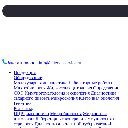
Заказать звонок
info@interlabservice.ru
Продукция
Оборудование
Молекулярная диагностика
Лабораторные роботы
Микробиология
Жидкостная цитология
Определение
СОЭ
Иммуногематология и серология
Диагностика
сахарного диабета
Микроскопия
Клеточная биология
Генетика
Реагенты
ПЦР диагностика
Микробиология
Жидкостная
цитология
Лабораторные контроли
Иммунология и
серология
Диагностика латентной туберкулезной