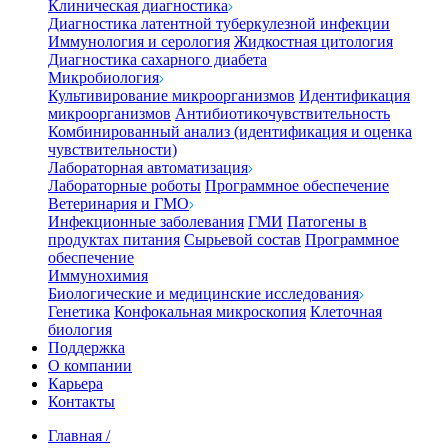
Клиническая диагностика
Диагностика латентной туберкулезной инфекции
Иммунология и серология
Жидкостная цитология
Диагностика сахарного диабета
Микробиология
Культивирование микроорганизмов
Идентификация
микроорганизмов
Антибиотикочувствительность
Комбинированный анализ (идентификация и оценка
чувствительности)
Лабораторная автоматизация
Лабораторные роботы
Программное обеспечение
Ветеринария и ГМО
Инфекционные заболевания
ГМИ
Патогены в
продуктах питания
Сырьевой состав
Программное
обеспечение
Иммунохимия
Биологические и медицинские исследования
Генетика
Конфокальная микроскопия
Клеточная
биология
Поддержка
О компании
Карьера
Контакты
Главная
/