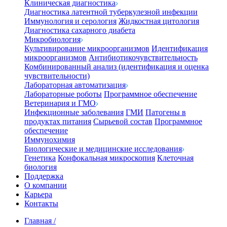
Клиническая диагностика
Диагностика латентной туберкулезной инфекции
Иммунология и серология
Жидкостная цитология
Диагностика сахарного диабета
Микробиология
Культивирование микроорганизмов
Идентификация
микроорганизмов
Антибиотикочувствительность
Комбинированный анализ (идентификация и оценка
чувствительности)
Лабораторная автоматизация
Лабораторные роботы
Программное обеспечение
Ветеринария и ГМО
Инфекционные заболевания
ГМИ
Патогены в
продуктах питания
Сырьевой состав
Программное
обеспечение
Иммунохимия
Биологические и медицинские исследования
Генетика
Конфокальная микроскопия
Клеточная
биология
Поддержка
О компании
Карьера
Контакты
Главная
/