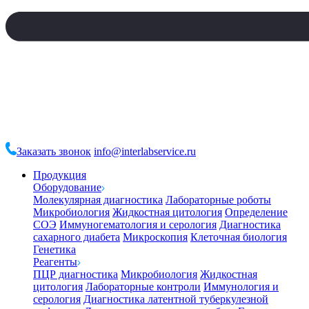
Заказать звонок
info@interlabservice.ru
Продукция
Оборудование
Молекулярная диагностика
Лабораторные роботы
Микробиология
Жидкостная цитология
Определение
СОЭ
Иммуногематология и серология
Диагностика
сахарного диабета
Микроскопия
Клеточная биология
Генетика
Реагенты
ПЦР диагностика
Микробиология
Жидкостная
цитология
Лабораторные контроли
Иммунология и
серология
Диагностика латентной туберкулезной