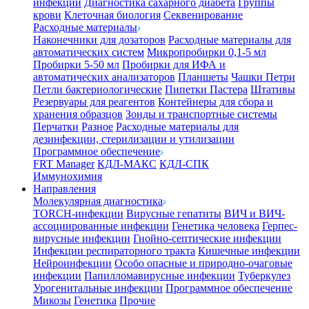
инфекции
Диагностика сахарного диабета
Группы
крови
Клеточная биология
Секвенирование
Расходные материалы
Наконечники для дозаторов
Расходные материалы для
автоматических систем
Микропробирки 0,1-5 мл
Пробирки 5-50 мл
Пробирки для ИФА и
автоматических анализаторов
Планшеты
Чашки Петри
Петли бактериологические
Пипетки Пастера
Штативы
Резервуары для реагентов
Контейнеры для сбора и
хранения образцов
Зонды и транспортные системы
Перчатки
Разное
Расходные материалы для
дезинфекции, стерилизации и утилизации
Программное обеспечение
FRT Manager
КДЛ-МАКС
КДЛ-СПК
Иммунохимия
Направления
Молекулярная диагностика
TORCH-инфекции
Вирусные гепатиты
ВИЧ и ВИЧ-
ассоциированные инфекции
Генетика человека
Герпес-
вирусные инфекции
Гнойно-септические инфекции
Инфекции респираторного тракта
Кишечные инфекции
Нейроинфекции
Особо опасные и природно-очаговые
инфекции
Папилломавирусные инфекции
Туберкулез
Урогенитальные инфекции
Программное обеспечение
Микозы
Генетика
Прочие