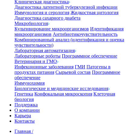
Клиническая диагностика
Диагностика латентной туберкулезной инфекции
Иммунология и серология
Жидкостная цитология
Диагностика сахарного диабета
Микробиология
Культивирование микроорганизмов
Идентификация
микроорганизмов
Антибиотикочувствительность
Комбинированный анализ (идентификация и оценка
чувствительности)
Лабораторная автоматизация
Лабораторные роботы
Программное обеспечение
Ветеринария и ГМО
Инфекционные заболевания
ГМИ
Патогены в
продуктах питания
Сырьевой состав
Программное
обеспечение
Иммунохимия
Биологические и медицинские исследования
Генетика
Конфокальная микроскопия
Клеточная
биология
Поддержка
О компании
Карьера
Контакты
Главная
/