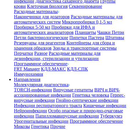
инфекции
Диагностика сахарного диабета
Группы
крови
Клеточная биология
Секвенирование
Расходные материалы
Наконечники для дозаторов
Расходные материалы для
автоматических систем
Микропробирки 0,1-5 мл
Пробирки 5-50 мл
Пробирки для ИФА и
автоматических анализаторов
Планшеты
Чашки Петри
Петли бактериологические
Пипетки Пастера
Штативы
Резервуары для реагентов
Контейнеры для сбора и
хранения образцов
Зонды и транспортные системы
Перчатки
Разное
Расходные материалы для
дезинфекции, стерилизации и утилизации
Программное обеспечение
FRT Manager
КДЛ-МАКС
КДЛ-СПК
Иммунохимия
Направления
Молекулярная диагностика
TORCH-инфекции
Вирусные гепатиты
ВИЧ и ВИЧ-
ассоциированные инфекции
Генетика человека
Герпес-
вирусные инфекции
Гнойно-септические инфекции
Инфекции респираторного тракта
Кишечные инфекции
Нейроинфекции
Особо опасные и природно-очаговые
инфекции
Папилломавирусные инфекции
Туберкулез
Урогенитальные инфекции
Программное обеспечение
Микозы
Генетика
Прочие