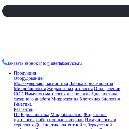
Заказать звонок
info@interlabservice.ru
Продукция
Оборудование
Молекулярная диагностика
Лабораторные роботы
Микробиология
Жидкостная цитология
Определение
СОЭ
Иммуногематология и серология
Диагностика
сахарного диабета
Микроскопия
Клеточная биология
Генетика
Реагенты
ПЦР диагностика
Микробиология
Жидкостная
цитология
Лабораторные контроли
Иммунология и
серология
Диагностика латентной туберкулезной